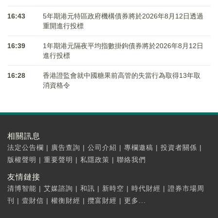
16:43
5年期港元特區政府機構債券將於2026年8月12日透過
重開進行投標
16:39
1年期港元隔夜平均指數掛鉤債券將於2026年8月12日
進行投標
16:28
香港證監會就中國糖果前高管的失當行為取得13年取
消資格令
相關訊息
法定公告欄
|
廣告查詢
|
公司介紹
|
專欄邀稿
|
投資者關係
|
版權聲明
|
重要聲明
|
私隱政策
|
聯絡我們
友情鏈接
清博智能
|
艾媒諮詢
|
和訊
|
新時空
|
時代財經
|
證券市場周
刊
|
壹財信
|
權衡財經
|
攬富財經
|
更多...