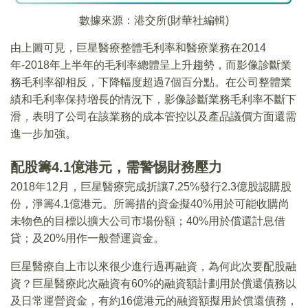
數據來源：港交所(財華社編輯)
由上圖可見，巨星醫療整體毛利率和醫療業務在2014
年-2018年上半年的毛利率總體呈上升趨勢，而影像診斷業
務毛利率卻相反，下降幅度超過7個百分點。在公司整體業
績和毛利率保持增長的情況下，影像診斷業務毛利率不斷下
滑，表明了公司在該業務的成本管控以及產品議價方面還需
進一步加強。
配股籌4.1億港元，需警惕財務壓力
2018年12月，巨星醫療完成折讓7.25%發行2.3億股認購股
份，淨籌4.1億港元。所籌措的資金擬40%用於可能收購尚
未物色的目標以擴大公司市場份額；40%用於償還計息借
貸；及20%用作一般營運資金。
巨星醫療自上市以來很少進行過再融資，為何此次要配股融
資？巨星醫療此次融資有60%的融資額計劃用於償還債務以
及日常運營資金，有約16億港元的融資額擬用於償還債務，