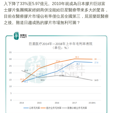
入下降了33%至5.97億元。2010年就成為日本膠片巨頭富
士膠片集團獨家經銷商併沒能給巨星醫療帶來多大的驚喜，
目前在醫療膠片市場佔有率僅位居全國第三，屈居樂凱醫療
之後。難道日趨成熟的膠片市場無利可圖？