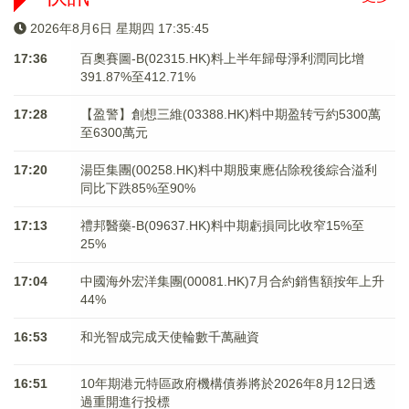
2026年8月6日 星期四 17:35:46
17:36
百奧賽圖-B(02315.HK)料上半年歸母淨利潤同比增
391.87%至412.71%
17:28
【盈警】創想三維(03388.HK)料中期盈转亏約5300萬
至6300萬元
17:20
湯臣集團(00258.HK)料中期股東應佔除稅後綜合溢利
同比下跌85%至90%
17:13
禮邦醫藥-B(09637.HK)料中期虧損同比收窄15%至
25%
17:04
中國海外宏洋集團(00081.HK)7月合約銷售額按年上升
44%
16:53
和光智成完成天使輪數千萬融資
16:51
10年期港元特區政府機構債券將於2026年8月12日透
過重開進行投標