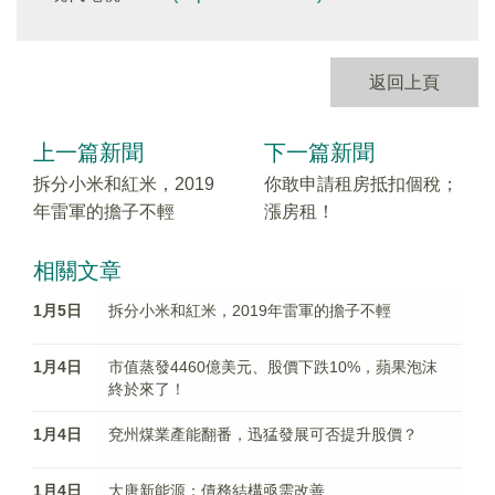
返回上頁
上一篇新聞
下一篇新聞
拆分小米和紅米，2019
你敢申請租房抵扣個稅；
年雷軍的擔子不輕
漲房租！
相關文章
1月5日
拆分小米和紅米，2019年雷軍的擔子不輕
1月4日
市值蒸發4460億美元、股價下跌10%，蘋果泡沫
終於來了！
1月4日
兗州煤業產能翻番，迅猛發展可否提升股價？
1月4日
大唐新能源：債務結構亟需改善