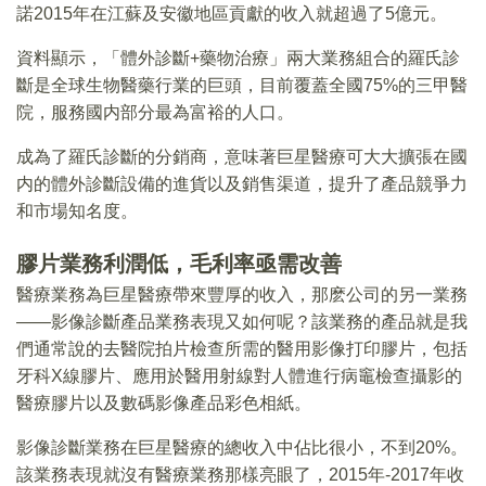
諾2015年在江蘇及安徽地區貢獻的收入就超過了5億元。
資料顯示，「體外診斷+藥物治療」兩大業務組合的羅氏診
斷是全球生物醫藥行業的巨頭，目前覆蓋全國75%的三甲醫
院，服務國内部分最為富裕的人口。
成為了羅氏診斷的分銷商，意味著巨星醫療可大大擴張在國
内的體外診斷設備的進貨以及銷售渠道，提升了產品競爭力
和市場知名度。
膠片業務利潤低，毛利率亟需改善
醫療業務為巨星醫療帶來豐厚的收入，那麽公司的另一業務
——影像診斷產品業務表現又如何呢？該業務的產品就是我
們通常說的去醫院拍片檢查所需的醫用影像打印膠片，包括
牙科X線膠片、應用於醫用射線對人體進行病竈檢查攝影的
醫療膠片以及數碼影像產品彩色相紙。
影像診斷業務在巨星醫療的總收入中佔比很小，不到20%。
該業務表現就沒有醫療業務那樣亮眼了，2015年-2017年收