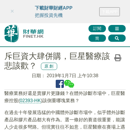
財華智庫網
FINTV
FINMETA
財華證券
媒體矩陣
下載財華財經APP
×
下載APP
智庫沙龍
聯絡我們
把握投資先機
訂閱
简
斥巨資大肆併購，巨星醫療該
悲該歡？
原創
日期：
2019年1月7日 上午10:38
醫療業務好還是賣膠片更賺錢？在體外診斷市場中，巨星醫
療控股(
02393-HK
)該側重哪塊業務？
在過去十年發展迅猛的中國體外診斷市場中，似乎體外診斷
產品和膠片產品都大有作為。選一條好的賽道很重要，能讓
人少走很多彎路。但現實往往不如意，巨星醫療在賽場上遇