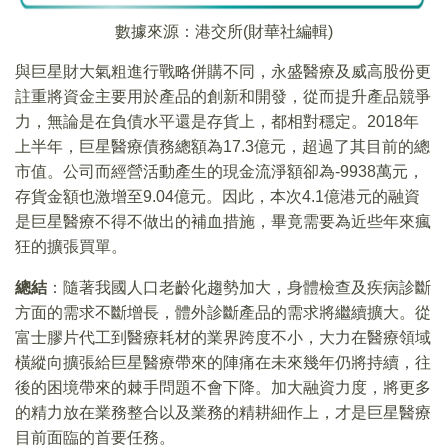
數據來源：港交所(財華社編輯)
與巨星財大氣粗進行戰略併購不同，永盛醫療及威高股份更
註重將資金主要用於產品的創新和開發，從而提升產品競爭
力，無論是在負債水平還是存貨上，都相對穩定。2018年
上半年，巨星醫療債務總額為17.3億元，超過了其目前的總
市值。公司而經營活動產生的現金流淨額卻為-9938萬元，
存貨金額也激增至9.04億元。因此，本次4.1億港元的融資
是巨星醫療不得不做出的補血措施，畢竟需要為近些年來瘋
狂的擴張買單。
總結
：隨著我國人口老齡化趨勢加大，身體檢查及疾病診斷
方面的需求不斷增長，體外診斷產品的需求將繼續擴大。從
富士膠片代工到醫療耗材的業界跨度不小，大力在醫療領域
橫縱向擴張給巨星醫療帶來的陣痛在未來幾年仍將持續，往
後的困境帶來的棘手問題不會下降。加大融資力度，將更多
的精力放在業務整合以及業務的精耕細作上，才是巨星醫療
目前面臨的首要任務。