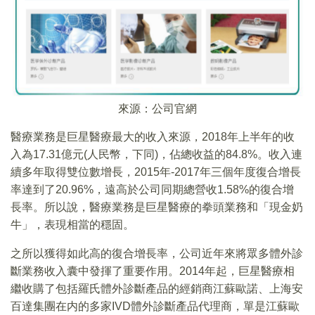
來源：公司官網
醫療業務是巨星醫療最大的收入來源，2018年上半年的收
入為17.31億元(人民幣，下同)，佔總收益的84.8%。收入連
續多年取得雙位數增長，2015年-2017年三個年度復合增長
率達到了20.96%，遠高於公司同期總營收1.58%的復合增
長率。所以說，醫療業務是巨星醫療的拳頭業務和「現金奶
牛」，表現相當的穩固。
之所以獲得如此高的復合增長率，公司近年來將眾多體外診
斷業務收入囊中發揮了重要作用。2014年起，巨星醫療相
繼收購了包括羅氏體外診斷產品的經銷商江蘇歐諾、上海安
百達集團在内的多家IVD體外診斷產品代理商，單是江蘇歐