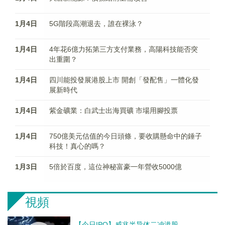
1月4日
5G階段高潮退去，誰在裸泳？
1月4日
4年花6億力拓第三方支付業務，高陽科技能否突
出重圍？
1月4日
四川能投發展港股上市 開創「發配售」一體化發
展新時代
1月4日
紫金礦業：白武士出海買礦 市場用腳投票
1月4日
750億美元估值的今日頭條，要收購懸命中的錘子
科技！真心的嗎？
1月3日
5倍於百度，這位神秘富豪一年營收5000億
視頻
【今日IPO】威兆半导体二冲港股