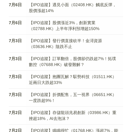
7月6日
【IPO追蹤】遇見小面（02408.HK）觸底反彈，
股價漲超14%
7月6日
【IPO追蹤】股價漲近3%，創新實業
（02788.HK）上半年淨利預增超150%
7月3日
【IPO追蹤】發行價直接砍半！金潯資源
（03636.HK）陰跌不止
7月3日
【IPO追蹤】訂單翻倍，股價卻仍跌超7%！拓璞
數控（07688.HK）破發難解？
7月3日
【IPO追蹤】抱團瓦解？馭勢科技（01511.HK）
近兩日大跌超33%
7月3日
【IPO追蹤】折價配售，五一視界（06651.HK）
一度跌超9%！
7月2日
【IPO追蹤】存儲龍頭兆易創新（03986.HK）重
挫超18%，AI去泡沫？
7月2日
【IPO追蹤】鳴鳴很忙（01768.HK）漲超7%，能