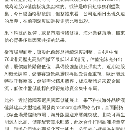
成為港股AI儲能板塊焦點標的。或許是昨日短線獲利盤聚
集，今日盤面略顯疲態，但整體來看，公司近兩日出現久違
的反彈，在前期深度回調後走勢比較出彩。
果下科技的反彈，或是市場情緒修復、海外業務落地、股東
信心背書多重因素共振的結果。
從市場層面看，該股此前經歷持續深度調整，自4月中旬
76.8港元歷史高點回撤至最低14.88港元，估值泡沫充分出
清，股價處於階段低位，具備較強超跌反彈動力。近期港股
AI概念調整，儲能賽道景氣邏輯再度受資金重視，歐洲能源
轉型呼聲較高，儲能需求穩步擴容，板塊整體迎來資金回
流，低位小盤儲能標的獲得短線資金集中布局。
此外，近期德國慕尼黑國際儲能展上，果下科技海外品牌漢
儲與瑞典大型地產開發商rocmore達成戰略合作，全面開拓
北歐全場景儲能市場，海外版圖迎來關鍵突破。北歐可再生
能源占比高、儲能配套需求旺盛，此次合作打開歐洲增量空
間，印證公司海外商業化落地能力。公司核心壁壘為AI賦能