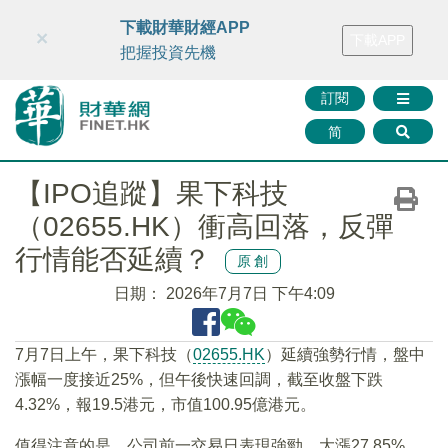
財華智庫網
FINTV
FINMETA
財華證券
媒體矩陣
下載財華財經APP
×
下載APP
智庫沙龍
聯絡我們
把握投資先機
訂閱
简
【IPO追蹤】果下科技
（02655.HK）衝高回落，反彈
行情能否延續？
原創
日期：
2026年7月7日 下午4:09
7月7日上午，果下科技（
02655.HK
）延續強勢行情，盤中
漲幅一度接近25%，但午後快速回調，截至收盤下跌
4.32%，報19.5港元，市值100.95億港元。
值得注意的是，公司前一交易日表現強勁，大漲27.85%，