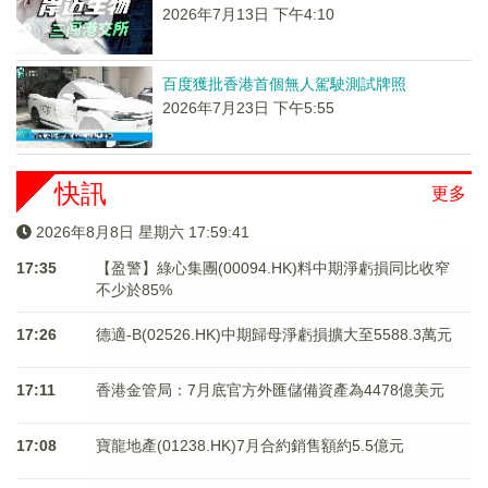
2026年7月13日 下午4:10
百度獲批香港首個無人駕駛測試牌照
2026年7月23日 下午5:55
快訊
更多
2026年8月8日 星期六 17:59:41
17:35
【盈警】綠心集團(00094.HK)料中期淨虧損同比收窄
不少於85%
17:26
德適-B(02526.HK)中期歸母淨虧損擴大至5588.3萬元
17:11
香港金管局：7月底官方外匯儲備資產為4478億美元
17:08
寶龍地產(01238.HK)7月合約銷售額約5.5億元