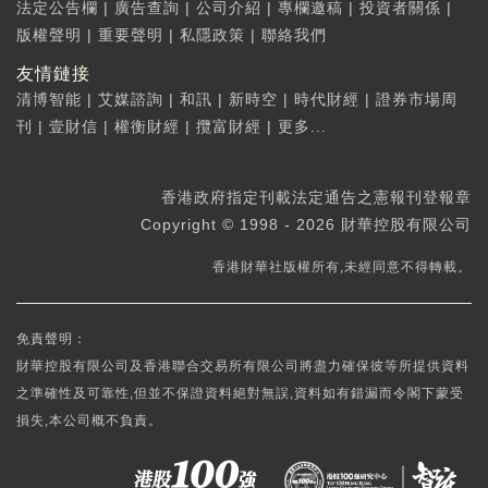
法定公告欄
|
廣告查詢
|
公司介紹
|
專欄邀稿
|
投資者關係
|
版權聲明
|
重要聲明
|
私隱政策
|
聯絡我們
友情鏈接
清博智能
|
艾媒諮詢
|
和訊
|
新時空
|
時代財經
|
證券市場周
刊
|
壹財信
|
權衡財經
|
攬富財經
|
更多...
香港政府指定刊載法定通告之憲報刊登報章
Copyright © 1998 - 2026 財華控股有限公司
香港財華社版權所有,未經同意不得轉載。
免責聲明：
財華控股有限公司及香港聯合交易所有限公司將盡力確保彼等所提供資料
之準確性及可靠性,但並不保證資料絕對無誤,資料如有錯漏而令閣下蒙受
損失,本公司概不負責。