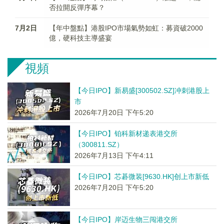
否拉開反彈序幕？
7月2日
【年中盤點】港股IPO市場氣勢如虹：募資破2000
億，硬科技主導盛宴
視頻
【今日IPO】新易盛[300502.SZ]冲刺港股上
市
2026年7月20日 下午5:20
【今日IPO】铂科新材递表港交所
（300811.SZ）
2026年7月13日 下午4:11
【今日IPO】芯碁微装[9630.HK]创上市新低
2026年7月20日 下午5:20
【今日IPO】岸迈生物三闯港交所