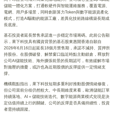
儲能一體化方案，打通軟硬件與智能運維服務，覆蓋電源、
電網、用戶多場景，同時創新算力Token與數字能源資產化
模式，打造AI驅動的能源工廠，差異化技術路線構築長期成
長底座。
基石投資者延長禁售承諾進一步穩定市場籌碼。此前公告顯
示，果下科技具有國資背景的基石股東惠開香港自願自
2026年6月16日起延長18個月禁售期，承諾不減持、質押所
持股份。在股價破發、解禁窗口臨近時點主動鎖倉，釋放對
公司AI儲能技術、海外擴張前景的長期認可，有效緩解市場
對拋壓的擔憂，或許也為近期股價的反彈提供一定情緒支
撐。
機構觀點指出，果下科技短期多重利好推動股價情緒修復，
但公司當前分歧仍然較大。中長期維度來看，歐洲儲能訂單
持續落地、AI＋儲能技術迭代、數字能源商業模式兌現是決
定估值持續上行的關鍵。公司的反彈是否具備持續性，投資
者需持續跟蹤。