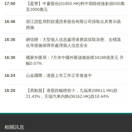
17:00
【盈警】中慶股份(01855.HK)料中期除稅後虧損500萬
至2000萬元
16:46
浙江證監局對財通證券股份有限公司採取出具警示函
措施
16:36
網信辦：大型個人信息處理者應當採取加密、去標識
化等措施保障所處理個人信息安全
16:30
國家外匯局：7月末中國外匯儲備規模34188億美元 升
幅0.07%
16:24
山金國際：港股上市工作正常推進中
16:20
【異動股】港股跌幅榜前十，九福來(08611.HK)跌
21.43%，天瑞汽車内飾(06162.HK)跌18.44%
相關訊息