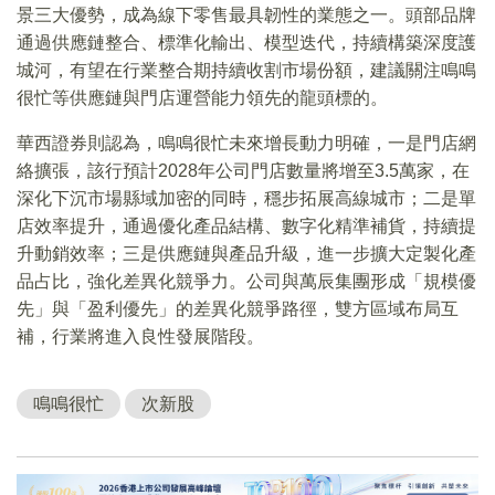
景三大優勢，成為線下零售最具韌性的業態之一。頭部品牌
通過供應鏈整合、標準化輸出、模型迭代，持續構築深度護
城河，有望在行業整合期持續收割市場份額，建議關注鳴鳴
很忙等供應鏈與門店運營能力領先的龍頭標的。
華西證券則認為，鳴鳴很忙未來增長動力明確，一是門店網
絡擴張，該行預計2028年公司門店數量將增至3.5萬家，在
深化下沉市場縣域加密的同時，穩步拓展高線城市；二是單
店效率提升，通過優化產品結構、數字化精準補貨，持續提
升動銷效率；三是供應鏈與產品升級，進一步擴大定製化產
品占比，強化差異化競爭力。公司與萬辰集團形成「規模優
先」與「盈利優先」的差異化競爭路徑，雙方區域布局互
補，行業將進入良性發展階段。
鳴鳴很忙
次新股