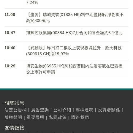
7.24%
11:06
【盈警】瑞威資管(01835.HK)料中期盈轉虧 淨虧損不
高於300萬元
10:47
旭輝控股集團(00884.HK)7月合同銷售金額約6.1億元
10:40
【異動股】昨日打二板以上表現板塊拉升，欣天科技
(300615.CN)漲19.97%
10:29
博安生物(06955.HK)阿柏西普眼內注射溶液在巴西提
交上市許可申請
相關訊息
法定公告欄
|
廣告查詢
|
公司介紹
|
專欄邀稿
|
投資者關係
|
版權聲明
|
重要聲明
|
私隱政策
|
聯絡我們
友情鏈接