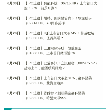
6月30日
【IPO追蹤】鱘龍科技（06715.HK）上市首日大
漲39.6%，前景可期？
6月26日
【IPO追蹤】增持、回購雙管齊下！牧原股份
（02714.HK）AH同步反彈
6月26日
【IPO追蹤】H股上市首日大漲74%！芯碁微裝
（09630.HK）值得高看？
6月26日
【IPO追蹤】三度闖關港股！領益智造
（01688.HK）上市首日微漲近3%
6月24日
【IPO追蹤】已過聆訊！立訊精密（002475.SZ）
赴港上市，能否續寫輝煌？
6月24日
【IPO追蹤】上市首日大漲超81%，麥科醫藥
（02335.HK）受資金追捧
6月23日
【IPO追蹤】香餑餑？創新藥企麥科醫藥
（02335.HK）暗盤大漲95%