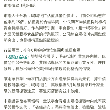
市場情緒明顯回暖。
市場人士分析，鳴鳴很忙估值具備性價比，目前公司動態市
盈率約28倍，估值處於合理區間，中長期布局價值得到機構
資金持續看好。作為同時手握「零食很忙＋趙一鳴零食」兩
大國民量販零食品牌的行業龍頭，公司綜合規模與供應鏈優
勢突出，也是機構重點跟蹤標的。
行業層面，今年6月鳴鳴很忙集團與萬辰集團
（
300972.SZ
）雙雙發布聲明，明確抵制行業無序內捲、低
價惡性競爭等亂象，共同倡導休閒零食連鎖行業良性、理性
發展，釋放出頭部企業推動行業規範化整合的信號。
該兩家行業巨頭在門店擴張方面繼續保持著高景氣，據中信
建投研報統計，鳴鳴很忙、萬辰集團6月均維持單月千家量
級的新店擴張速度，賽道拓店節奏並未放緩。
中泰證券發布研報稱，量販零食賽道由規模擴張轉向效率競
爭與模型迭代，「省錢超市」憑藉高性價比、強體驗、近場