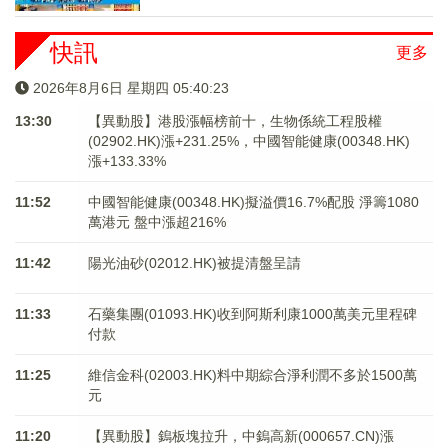
快訊
更多
2026年8月6日 星期四 05:40:24
13:30
【異動股】港股漲幅榜前十，生物係統工程股權
(02902.HK)漲+231.25%，中國智能健康(00348.HK)
漲+133.33%
11:52
中國智能健康(00348.HK)擬溢價16.7%配股 淨籌1080
萬港元 ​​​​​​​盤中漲超216%
11:42
陽光油砂(02012.HK)被提清盤呈請
11:33
石藥集團(01093.HK)收到阿斯利康1000萬美元里程碑
付款
11:25
維信金科(02003.HK)料中期綜合淨利潤不多於1500萬
元
11:20
【異動股】鎢板塊拉升，中鎢高新(000657.CN)漲