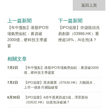
返回上頁
上一篇新聞
下一篇新聞
【年中盤點】港股IPO市
【IPO追蹤】存儲龍頭兆
場氣勢如虹：募資破
易創新（03986.HK）重
2000億，硬科技主導盛
挫超18%，AI去泡沫？
宴
相關文章
7月2日
【年中盤點】港股IPO市場氣勢如虹：募資破2000
億，硬科技主導盛宴
7月2日
【IPO追蹤】英派藥業（07630.HK）大幅跳水，
上市一個多月瀕臨破發
6月30日
【IPO追蹤】4倍牛股累跌超3成，澤景股份
（02632.HK）估值泡沫破滅？