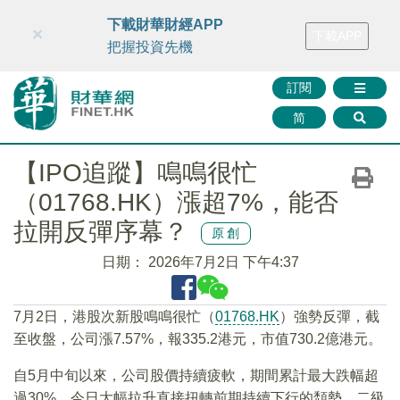
財華智庫網
FINTV
FINMETA
財華證券
媒體矩陣
下載財華財經APP
×
下載APP
智庫沙龍
聯絡我們
把握投資先機
訂閱
简
【IPO追蹤】鳴鳴很忙
（01768.HK）漲超7%，能否
拉開反彈序幕？
原創
日期：
2026年7月2日 下午4:37
7月2日，港股次新股鳴鳴很忙（
01768.HK
）強勢反彈，截
至收盤，公司漲7.57%，報335.2港元，市值730.2億港元。
自5月中旬以來，公司股價持續疲軟，期間累計最大跌幅超
過30%，今日大幅拉升直接扭轉前期持續下行的頹勢，二級