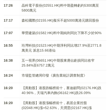
17:26
晶科電子股份(02551.HK)料中期盈轉虧約5300萬至
5800萬元
17:17
森松國際(02155.HK)擬斥不超5000萬港元購回股份
17:07
華營建築(01582.HK)料中期純利同比下降不少於90%
16:55
珩灣科技(01523.HK)中期淨利同比增27.9%至2771.8
萬美元 派息15.66港仙
16:38
五一視界(06651.HK)中期股東應佔虧損同比收窄
25.84%至6757.2萬元
16:24
市場監管總局印發《廣告業統計調查制度》
16:20
【異動股】港股跌幅榜前十，賽迪顧問(02176.HK)跌
40.96%，天瑞汽車内飾(06162.HK)跌26.09%
16:20
【異動股】港股漲幅榜前十，易居企業控股
(02048.HK)漲+52.63%，天潤雲(02167.HK)漲