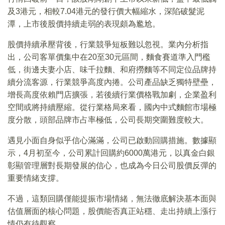
及3港元，相較7.04港元的發行價大幅縮水，深陷破髮泥
潭，上市後股價持續走弱的表現頗為尷尬。
股價持續承壓背後，行業競爭短板難以忽視。業內分析指
出，公司客單價集中在20至30元區間，麵食賽道準入門檻
低，街邊夫妻小店、味千拉麵、和府撈麵等不同定位品牌持
續分流客源，行業競爭高度內捲。公司產品缺乏獨特壁壘，
增長高度依賴門店擴張，若後續行業價格戰加劇，企業盈利
空間或將持續壓縮。從行業格局來看，國內中式麵館市場極
度分散，頭部品牌市占率極低，公司長期突圍難度較大。
遇見小面自身似乎信心滿滿，公司已啟動回購措施。數據顯
示，4月初至今，公司累計回購約6000萬港元，以真金白銀
彰顯管理層對長期發展的信心，也成為今日公司股價反彈的
重要情緒支撐。
不過，這類回購僅能提振市場情緒，無法徹底解決基本面與
估值層面的核心問題，股價能否真正站穩、走出持續上漲行
情仍有待觀察。