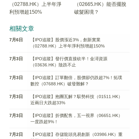
（02788.HK）上半年淨
（02665.HK）能否擺脫
利預增超150%
破髮困境？
相關文章
7月6日
【IPO追蹤】股價漲近3%，創新實業
（02788.HK）上半年淨利預增超150%
7月3日
【IPO追蹤】發行價直接砍半！金潯資源
（03636.HK）陰跌不止
7月3日
【IPO追蹤】訂單翻倍，股價卻仍跌超7%！拓璞
數控（07688.HK）破發難解？
7月3日
【IPO追蹤】抱團瓦解？馭勢科技（01511.HK）
近兩日大跌超33%
7月3日
【IPO追蹤】折價配售，五一視界（06651.HK）
一度跌超9%！
7月2日
【IPO追蹤】存儲龍頭兆易創新（03986.HK）重