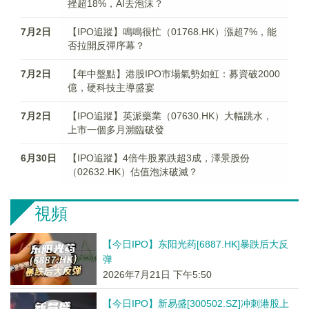
挫超18%，AI去泡沫？
7月2日
【IPO追蹤】鳴鳴很忙（01768.HK）漲超7%，能
否拉開反彈序幕？
7月2日
【年中盤點】港股IPO市場氣勢如虹：募資破2000
億，硬科技主導盛宴
7月2日
【IPO追蹤】英派藥業（07630.HK）大幅跳水，
上市一個多月瀕臨破發
6月30日
【IPO追蹤】4倍牛股累跌超3成，澤景股份
（02632.HK）估值泡沫破滅？
視頻
【今日IPO】东阳光药[6887.HK]暴跌后大反
弹
2026年7月21日 下午5:50
【今日IPO】新易盛[300502.SZ]冲刺港股上