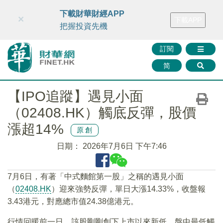
財華智庫網
FINTV
FINMETA
財華證券
媒體矩陣
下載財華財經APP
×
下載APP
智庫沙龍
聯絡我們
把握投資先機
訂閱
简
【IPO追蹤】遇見小面
（02408.HK）觸底反彈，股價
漲超14%
原創
日期：
2026年7月6日 下午7:46
7月6日，有著「中式麵館第一股」之稱的遇見小面
（
02408.HK
）迎來強勢反彈，單日大漲14.33%，收盤報
3.43港元，對應總市值24.38億港元。
行情回暖前一日，該股剛剛創下上市以來新低，盤中最低觸