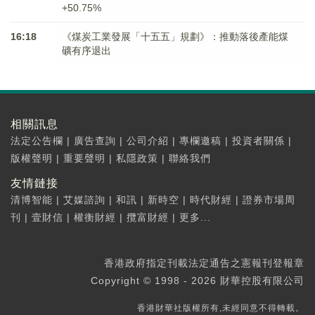
+50.75%
16:18
《煤炭工業發展「十五五」規劃》：推動落後產能煤
礦有序退出
相關訊息
法定公告欄
|
廣告查詢
|
公司介紹
|
專欄邀稿
|
投資者關係
|
版權聲明
|
重要聲明
|
私隱政策
|
聯絡我們
友情鏈接
清博智能
|
艾媒諮詢
|
和訊
|
新時空
|
時代財經
|
證券市場周
刊
|
壹財信
|
權衡財經
|
攬富財經
|
更多...
香港政府指定刊載法定通告之憲報刊登報章
Copyright © 1998 - 2026 財華控股有限公司
香港財華社版權所有,未經同意不得轉載。