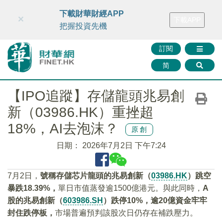
財華智庫網
FINTV
FINMETA
財華證券
媒體矩陣
下載財華財經APP
×
下載APP
智庫沙龍
聯絡我們
把握投資先機
訂閱
简
【IPO追蹤】存儲龍頭兆易創
新（03986.HK）重挫超
18%，AI去泡沫？
原創
日期：
2026年7月2日 下午7:24
7月2日，
號稱存儲芯片龍頭的兆易創新（
03986.HK
）跳空
暴跌18.39%，
單日市值蒸發逾1500億港元。與此同時，
A
股的兆易創新（
603986.SH
）跌停10%，逾20億資金牢牢
封住跌停板，
市場普遍預判該股次日仍存在補跌壓力。