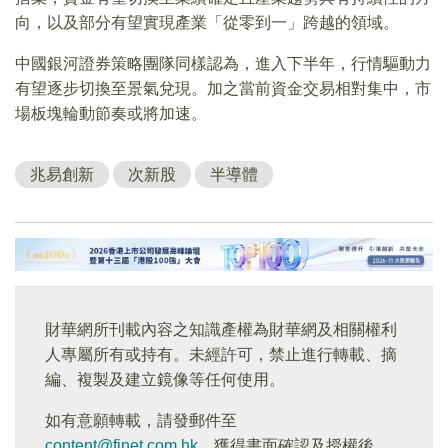
向，以及部分有望實現產業「從零到一」跨越的領域。
中國銀河證券策略團隊同樣認為，進入下半年，行情驅動力
有望逐步切換至景氣兌現。加之當前資金交易相對集中，市
場板塊輪動節奏或將加速。
兆易創新
次新股
半導體
財華網所刊載內容之知識產權為財華網及相關權利
人專屬所有或持有。未經許可，禁止進行轉載、摘
編、複製及建立鏡像等任何使用。
如有意願轉載，請發郵件至
content@finet.com.hk
，獲得書面確認及授權後，