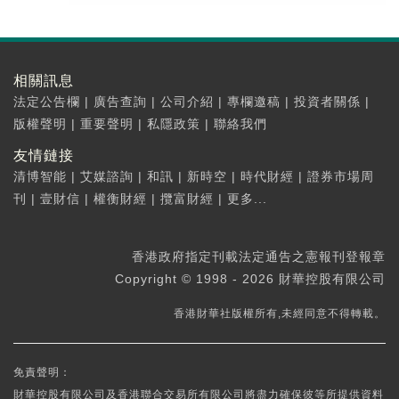
相關訊息
法定公告欄
|
廣告查詢
|
公司介紹
|
專欄邀稿
|
投資者關係
|
版權聲明
|
重要聲明
|
私隱政策
|
聯絡我們
友情鏈接
清博智能
|
艾媒諮詢
|
和訊
|
新時空
|
時代財經
|
證券市場周
刊
|
壹財信
|
權衡財經
|
攬富財經
|
更多...
香港政府指定刊載法定通告之憲報刊登報章
Copyright © 1998 - 2026 財華控股有限公司
香港財華社版權所有,未經同意不得轉載。
免責聲明：
財華控股有限公司及香港聯合交易所有限公司將盡力確保彼等所提供資料