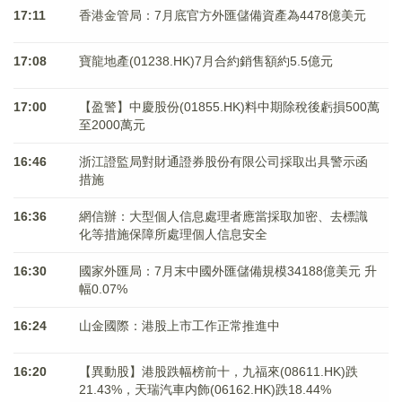
17:11
香港金管局：7月底官方外匯儲備資產為4478億美元
17:08
寶龍地產(01238.HK)7月合約銷售額約5.5億元
17:00
【盈警】中慶股份(01855.HK)料中期除稅後虧損500萬
至2000萬元
16:46
浙江證監局對財通證券股份有限公司採取出具警示函
措施
16:36
網信辦：大型個人信息處理者應當採取加密、去標識
化等措施保障所處理個人信息安全
16:30
國家外匯局：7月末中國外匯儲備規模34188億美元 升
幅0.07%
16:24
山金國際：港股上市工作正常推進中
16:20
【異動股】港股跌幅榜前十，九福來(08611.HK)跌
21.43%，天瑞汽車内飾(06162.HK)跌18.44%