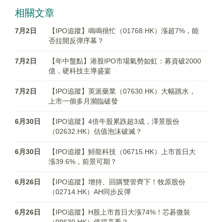
相關文章
7月2日
【IPO追蹤】鳴鳴很忙（01768.HK）漲超7%，能
否拉開反彈序幕？
7月2日
【年中盤點】港股IPO市場氣勢如虹：募資破2000
億，硬科技主導盛宴
7月2日
【IPO追蹤】英派藥業（07630.HK）大幅跳水，
上市一個多月瀕臨破發
6月30日
【IPO追蹤】4倍牛股累跌超3成，澤景股份
（02632.HK）估值泡沫破滅？
6月30日
【IPO追蹤】鱘龍科技（06715.HK）上市首日大
漲39.6%，前景可期？
6月26日
【IPO追蹤】增持、回購雙管齊下！牧原股份
（02714.HK）AH同步反彈
6月26日
【IPO追蹤】H股上市首日大漲74%！芯碁微裝