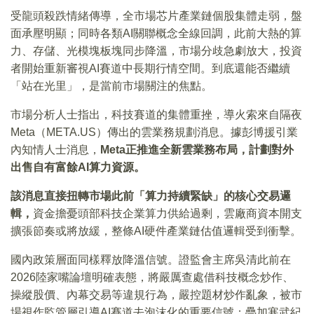
受龍頭殺跌情緒傳導，全市場芯片產業鏈個股集體走弱，盤
面承壓明顯；同時各類AI關聯概念全線回調，此前大熱的算
力、存儲、光模塊板塊同步降溫，市場分歧急劇放大，投資
者開始重新審視AI賽道中長期行情空間。到底還能否繼續
「站在光里」，是當前市場關注的焦點。
市場分析人士指出，科技賽道的集體重挫，導火索來自隔夜
Meta（META.US）傳出的雲業務規劃消息。據彭博援引業
內知情人士消息，
Meta正推進全新雲業務布局，計劃對外
出售自有富餘AI算力資源。
該消息直接扭轉市場此前「算力持續緊缺」的核心交易邏
輯，
資金擔憂頭部科技企業算力供給過剩，雲廠商資本開支
擴張節奏或將放緩，整條AI硬件產業鏈估值邏輯受到衝擊。
國內政策層面同樣釋放降溫信號。證監會主席吳清此前在
2026陸家嘴論壇明確表態，將嚴厲查處借科技概念炒作、
操縱股價、內幕交易等違規行為，嚴控題材炒作亂象，被市
場視作監管層引導AI賽道去泡沫化的重要信號；疊加寒武紀