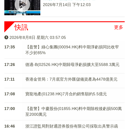
2026年7月14日 下午12:03
快訊
更多
2026年8月8日 星期六 03:57:05
17:35
【盈警】綠心集團(00094.HK)料中期淨虧損同比收窄
不少於85%
17:26
德適-B(02526.HK)中期歸母淨虧損擴大至5588.3萬元
17:11
香港金管局：7月底官方外匯儲備資產為4478億美元
17:08
寶龍地產(01238.HK)7月合約銷售額約5.5億元
17:00
【盈警】中慶股份(01855.HK)料中期除稅後虧損500萬
至2000萬元
16:46
浙江證監局對財通證券股份有限公司採取出具警示函