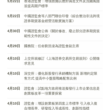
5月22日
香港證監會：增強措施以應對偽造文件及洗錢風險
並提高開戶標準
5月22日
中國證監會等八部門聯合印發《綜合整治非法跨境
證券期貨基金經營活動實施方案》
4月30日
中國證監會公佈《關於修改、廢止部分證券期貨規
範性文件的決定》
4月29日
​國務院：任命劉浩淩為證監會副主席
4月10日
上交所就修訂《上海證券交易所交易規則》公開徵
求意見
4月10日
深交所：優化新股發行承銷機制方面 新增約定限
售方式 提高中小盤股戰略配售比例
4月10日
證監會：試點地方政府推送擬發行上市企業信息是
創業板改革一項重要探索
4月10日
證監會：增設創業板第四套上市標準 引入收入復
合增長率、研發投入等成長性、創新性指標