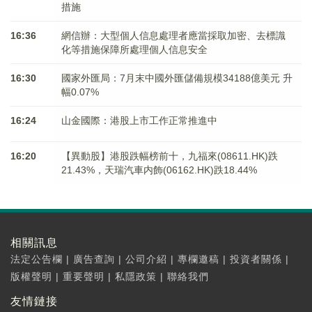
措施
16:36
網信辦：大型個人信息處理者應當採取加密、去標識
化等措施保障所處理個人信息安全
16:30
國家外匯局：7月末中國外匯儲備規模34188億美元 升
幅0.07%
16:24
山金國際：港股上市工作正常推進中
16:20
【異動股】港股跌幅榜前十，九福來(08611.HK)跌
21.43%，天瑞汽車内飾(06162.HK)跌18.44%
相關訊息
法定公告欄
|
廣告查詢
|
公司介紹
|
專欄邀稿
|
投資者關係
|
版權聲明
|
重要聲明
|
私隱政策
|
聯絡我們
友情鏈接