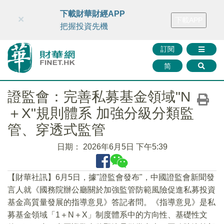
財華智庫網
FINTV
FINMETA
財華證券
媒體矩陣
下載財華財經APP
×
下載APP
智庫沙龍
聯絡我們
把握投資先機
訂閱
简
證監會：完善私募基金領域"N
＋X"規則體系 加強分級分類監
管、穿透式監管
日期：
2026年6月5日 下午5:39
【財華社訊】6月5日，據"證監會發布"，中國證監會新聞發
言人就《國務院辦公廳關於加強監管防範風險促進私募投資
基金高質量發展的指導意見》答記者問。《指導意見》是私
募基金領域「1＋N＋X」制度體系中的方向性、基礎性文