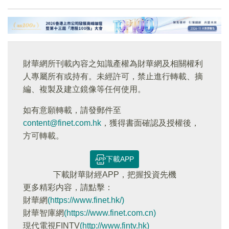
財華網所刊載內容之知識產權為財華網及相關權利
人專屬所有或持有。未經許可，禁止進行轉載、摘
編、複製及建立鏡像等任何使用。
如有意願轉載，請發郵件至
content@finet.com.hk
，獲得書面確認及授權後，
方可轉載。
下載APP
下載財華財經APP，把握投資先機
更多精彩内容，請點擊：
財華網
(https://www.finet.hk/)
財華智庫網
(https://www.finet.com.cn)
現代電視FINTV
(http://www.fintv.hk)