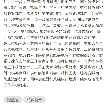
件。下一步，中國證監會將堅決貫徹黨中央、國務院決策部
署，制定落實《指導意見》的三年行動方案，並積極會同宏
觀政策部門、國資及行業主管部門、金融管理部門、公安機
關、地方政府等，進一步增強責任意識，密切協作形成合
力，推動各項任務、工作落地見效。一是完善私募基金領域
「N＋X」規則體系，加強分級分類監管、穿透式監管，提
升監管效能，開展專項行動從嚴懲處重點領域違法違規行
為，推動完善行業內生約束和市場化監督制約，並加大對符
合國家戰略、合規運行的私募基金的支持力度。二是會同相
關部門、地方政府加快構建部際央地協同聯動的綜合監管體
系，建立常態化工作會商制度，加強信息共享，合力推進各
項工作落實落地。三是加大宣傳和指導力度，通過多種方式
對《指導意見》進行解讀和引導，積極回應市場各方關切，
防止誤解誤讀，同時加強對行業機構的培訓，確保各項改革
工作平穩推進。
證監會
私募基金