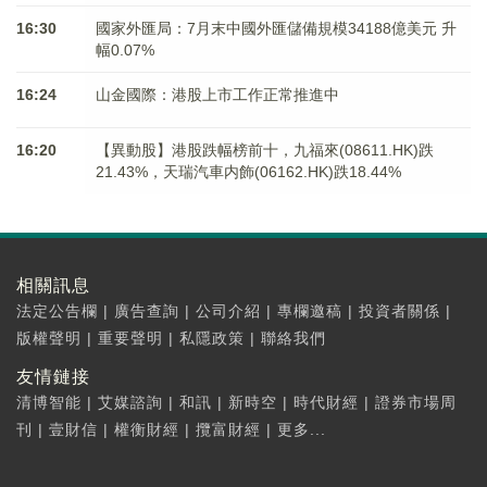
16:30
國家外匯局：7月末中國外匯儲備規模34188億美元 升
幅0.07%
16:24
山金國際：港股上市工作正常推進中
16:20
【異動股】港股跌幅榜前十，九福來(08611.HK)跌
21.43%，天瑞汽車内飾(06162.HK)跌18.44%
相關訊息
法定公告欄
|
廣告查詢
|
公司介紹
|
專欄邀稿
|
投資者關係
|
版權聲明
|
重要聲明
|
私隱政策
|
聯絡我們
友情鏈接
清博智能
|
艾媒諮詢
|
和訊
|
新時空
|
時代財經
|
證券市場周
刊
|
壹財信
|
權衡財經
|
攬富財經
|
更多...