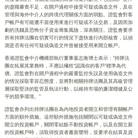
的盡職審查不足，在開戶過程中接受可疑或偽造文件，及在
管理與海外中介人的跨境代理關係方面的弱點。證監會對客
戶帳戶有可能遭不當使用來進行可疑或不法交易，及因而加
劇的洗錢及恐怖分子資金籌集風險，深表關注。證監會要求
所有持牌法團在切實可行的情況下盡快進行內部核查，以偵
測是否有任何可疑或偽造文件曾被接受用來開立帳戶。
香港證監會中介機構部執行董事葉志衡博士表示：“持牌法
團在拓展其業務時，不應以犧牲“認識你的客戶”標準為代
價。證監會對在開戶過程中的嚴重監控失誤及使用偽造文件
的情況採取零容忍態度，並將對相關持牌法團及其高級管理
層採取堅決的監管及執法行動，以維持市場的廉潔穩健及公
平的競爭環境。”
證監會亦列出持牌法團在為內地投資者開立和管理有關帳戶
方面的額外措施。這些額外措施包括關閉以可疑或偽造文件
開立的投資帳戶，關閉零結餘不動投資帳戶，以及在開立新
的投資帳戶時，須取得投資者書面聲明，並要求在結算及資