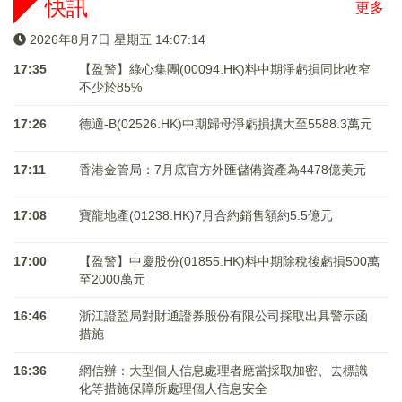
快訊
更多
2026年8月7日 星期五 14:07:14
17:35
【盈警】綠心集團(00094.HK)料中期淨虧損同比收窄
不少於85%
17:26
德適-B(02526.HK)中期歸母淨虧損擴大至5588.3萬元
17:11
香港金管局：7月底官方外匯儲備資產為4478億美元
17:08
寶龍地產(01238.HK)7月合約銷售額約5.5億元
17:00
【盈警】中慶股份(01855.HK)料中期除稅後虧損500萬
至2000萬元
16:46
浙江證監局對財通證券股份有限公司採取出具警示函
措施
16:36
網信辦：大型個人信息處理者應當採取加密、去標識
化等措施保障所處理個人信息安全