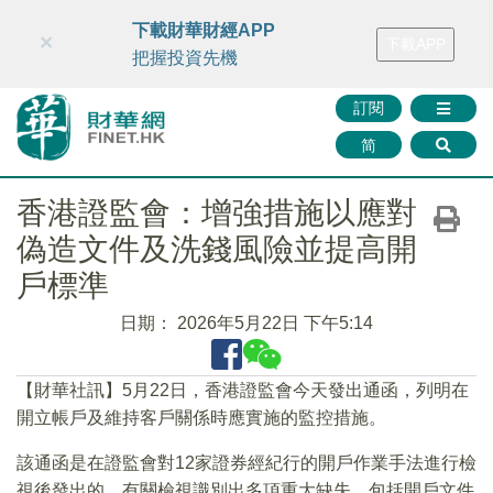
財華智庫網
FINTV
FINMETA
財華證券
媒體矩陣
下載財華財經APP
×
下載APP
智庫沙龍
聯絡我們
把握投資先機
訂閱
简
香港證監會：增強措施以應對
偽造文件及洗錢風險並提高開
戶標準
日期：
2026年5月22日 下午5:14
【財華社訊】5月22日，香港證監會今天發出通函，列明在
開立帳戶及維持客戶關係時應實施的監控措施。
該通函是在證監會對12家證券經紀行的開戶作業手法進行檢
視後發出的。有關檢視識別出多項重大缺失，包括開戶文件