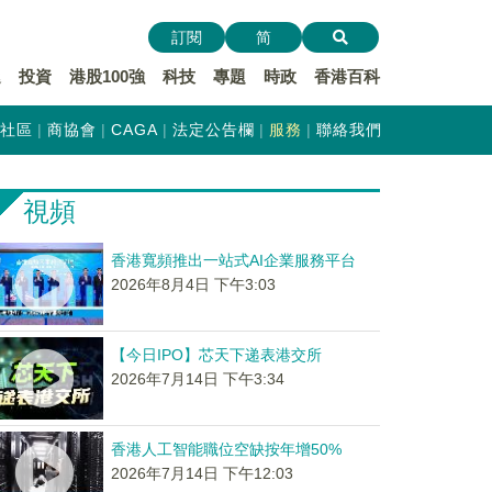
訂閱
简
遞
投資
港股100強
科技
專題
時政
香港百科
社區
商協會
CAGA
法定公告欄
服務
聯絡我們
視頻
香港寬頻推出一站式AI企業服務平台
2026年8月4日 下午3:03
【今日IPO】芯天下递表港交所
2026年7月14日 下午3:34
香港人工智能職位空缺按年增50%
2026年7月14日 下午12:03