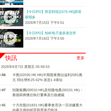
【今日IPO】胜宏科技[2476.HK]辟谣
获唱多
2026年7月15日 下午5:51
【今日IPO】铂科电子递表港交所
2026年7月16日 下午3:50
快訊
更多
2026年8月7日 星期五 05:58:53
3:56
卡賓(02030.HK.HK)中期股東應佔溢利2081萬
元 同比增长25.62% 派息1.4港仙
3:47
恒隆集團(00010.HK)及恒隆地產(00101.HK)：
蔡德粦將獲任執行董事及行政總裁
3:41
十方控股(01831.HK)董事會否決一宗涉嫌重大
內幕交易的紙質股票過戶申請