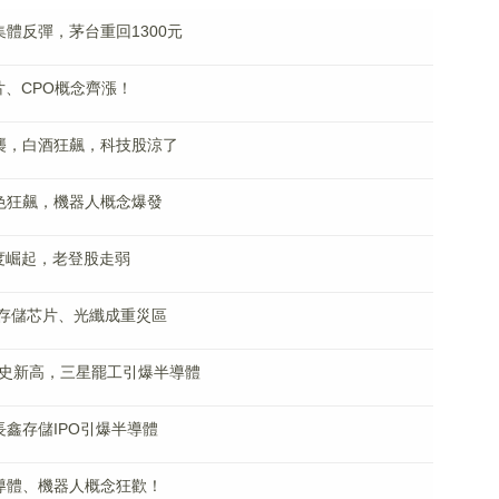
體反彈，茅台重回1300元
片、CPO概念齊漲！
襲，白酒狂飆，科技股涼了
色狂飆，機器人概念爆發
度崛起，老登股走弱
，存儲芯片、光纖成重災區
創歷史新高，三星罷工引爆半導體
鑫存儲IPO引爆半導體
導體、機器人概念狂歡！