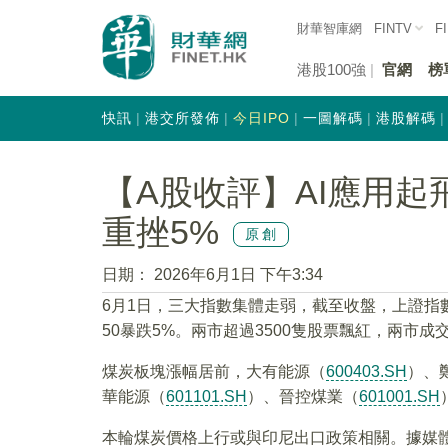
財華智庫網
FINTV
F
港股100強
官網
榜
快訊
港交所發佈
今日IPO
一圖解碼
港股解碼
【A股收評】AI應用起
重挫5%
原創
日期：
2026年6月1日 下午3:34
6月1日，三大指數集體走弱，截至收盤，上證指數跌0
50暴跌5%。兩市超過3500隻股票飄紅，兩市成交
煤炭板塊漲幅居前，大有能源（
600403.SH
）、
華能源（
601101.SH
）、晉控煤業（
601001.SH
本輪煤炭價格上行或與印尼出口政策相關。據媒