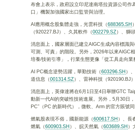
布會上表示，政府設立印尼達南塔拉資源公司作
口」機製加強國家出口監管與治理。
AI應用概念股集體走強，光雲科技（
688365.SH
（920227.BJ）、久其軟件（
002279.SZ
）、獅
消息面上，國家層面已建立AIGC生成內容標識
可測、可責」的階段。另外，2026年以來AIG
培養/技術引導」，行業生態更像「從工具走向業
AI PC概念逆勢活躍，華勤技術（
603296.SH
）
道信息（
001314.SZ
）、雷神科技（920190.B
消息面上，英偉達將在6月1日至4日舉辦GTC Tai
動新一代AI的突破性技術進展。另外，5月30日，英偉達
PC"（PC 的新時代），微軟、Arm 的官方賬號
燃氣股表現不俗，國新能源（
600617.SH
）、長
燃氣（
600903.SH
）、皖天然氣（
603689.SH
）