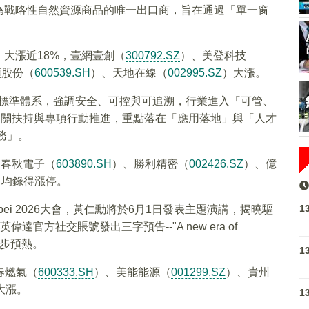
為戰略性自然資源商品的唯一出口商，旨在通過「單一窗
）大漲近18%，壹網壹創（
300792.SZ
）、美登科技
頭股份（
600539.SH
）、天地在線（
002995.SZ
）大漲。
與標準體系，強調安全、可控與可追溯，行業進入「可管、
C相關扶持與專項行動推進，重點落在「應用落地」與「人才
務」。
、春秋電子（
603890.SH
）、勝利精密（
002426.SZ
）、億
J）均錄得漲停。
1
pei 2026大會，黃仁勳將於6月1日發表主題演講，揭曉驅
官方社交賬號發出三字預告--"A new era of
同步預熱。
1
春燃氣（
600333.SH
）、美能能源（
001299.SZ
）、貴州
大漲。
1