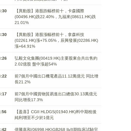
3:30
【異動股】港股跌幅榜前十，卡森國際
(00496.HK)跌22.40%，九福來(08611.HK)跌
21.01%
3:30
【異動股】港股漲幅榜前十，拿森科技
(02261.HK)漲+75.05%，辰興發展(02286.HK)
漲+64.91%
3:26
弘毅文化集團(00419.HK)主要股東合共出售約
2.02億股 盤中漲超54%
3:22
前7個月中國出口機電產品11.12萬億元 同比增
長21.2%
3:17
前7個月中國貨物貿易進出口總值30.13萬億元
同比增長17.3%
1:56
【盈喜】CGII HLDGS(01940.HK)料中期稅後
純利增至不少於1億元
1:42
億騰嘉和(06998.HK)GB268 Ib/II期臨床試驗完