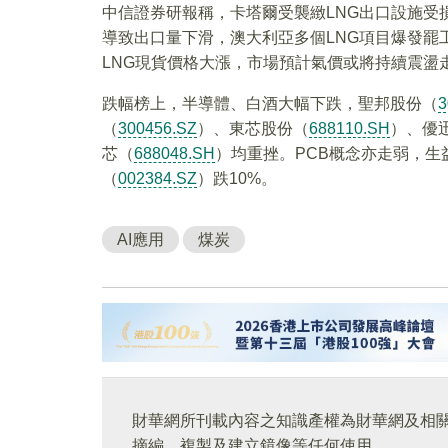
中信證券研報稱，卡塔爾受襲緻LNG出口設施受
導致出口量下滑，澳大利亞多個LNG項目爆發罷
LNG現貨價格大漲，市場預計氣價或將持續震盪
跌幅榜上，半導體、白酒大幅下跌，聖邦股份（
3
（
300456.SZ
）、東芯股份（
688110.SH
）、優
芯（
688048.SH
）均重挫。PCB概念亦走弱，生
（
002384.SZ
）跌10%。
AI應用
煤炭
財華網所刊載內容之知識產權為財華網及相
摘編、複製及建立鏡像等任何使用。