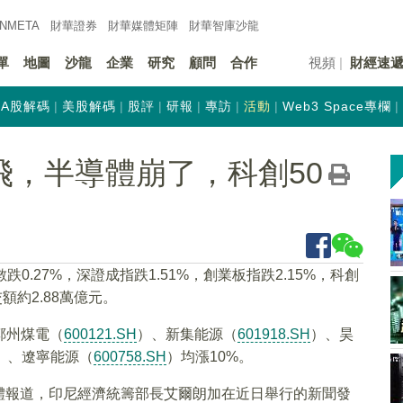
INMETA
財華證券
財華
媒體矩陣
財華
智庫沙龍
單
地圖
沙龍
企業
研究
顧問
合作
視頻
財經速
A股解碼
美股解碼
股評
研報
專訪
活動
Web3 Space專欄
飛，半導體崩了，科創50
.27%，深證成指跌1.51%，創業板指跌2.15%，科創
額約2.88萬億元。
鄭州煤電（
600121.SH
）、新集能源（
601918.SH
）、昊
）、遼寧能源（
600758.SH
）均漲10%。
體報道，印尼經濟統籌部長艾爾朗加在近日舉行的新聞發