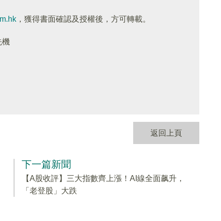
om.hk
，獲得書面確認及授權後，方可轉載。
先機
返回上頁
下一篇新聞
【A股收評】三大指數齊上漲！AI線全面飙升，
「老登股」大跌