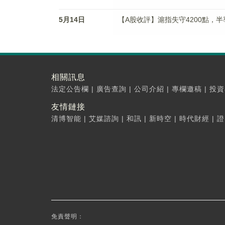
5月14日
【A股收評】滬指失守4200點，
相關訊息
法定公告欄
|
廣告查詢
|
公司介紹
|
專欄邀稿
|
投資
友情鏈接
清博智能
|
艾媒諮詢
|
和訊
|
新時空
|
時代財經
|
證
免責聲明：