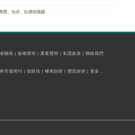
半導體、光伏、白酒領風騷
者關係
|
版權聲明
|
重要聲明
|
私隱政策
|
聯絡我們
券市場周刊
|
壹財信
|
權衡財經
|
攬富財經
|
更多...