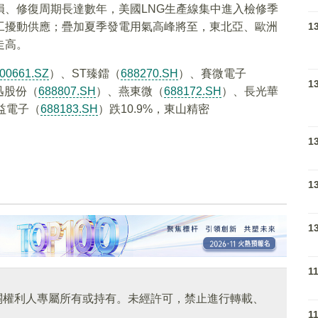
損、修復周期長達數年，美國LNG生產線集中進入檢修季
工擾動供應；疊加夏季發電用氣高峰將至，東北亞、歐洲
1
走高。
00661.SZ
）、ST臻鐳（
688270.SH
）、賽微電子
1
迅股份（
688807.SH
）、燕東微（
688172.SH
）、長光華
益電子（
688183.SH
）跌10.9%，東山精密
1
1
1
1
關權利人專屬所有或持有。未經許可，禁止進行轉載、
1