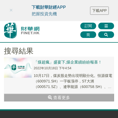
財華智庫網
FINTV
FINMETA
財華證券
媒體矩陣
下載財華財經APP
×
下載APP
智庫沙龍
聯絡我們
把握投資先機
訂閱
简
搜尋結果
「煤超瘋」盛宴下,煤企業績紛紛報喜！
2022年10月18日 下午4:54
10月17日，煤炭股走勢出現明顯分化。恒源煤電
（600971.SH）一字板漲停，ST大洲
（000571.SZ）、遼寧能源（600758.SH）、雲
煤能源（600792.SH）、鄭...
查看更多