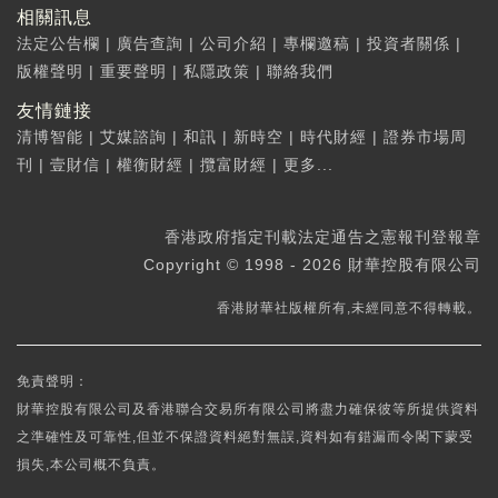
相關訊息
法定公告欄
|
廣告查詢
|
公司介紹
|
專欄邀稿
|
投資者關係
|
版權聲明
|
重要聲明
|
私隱政策
|
聯絡我們
友情鏈接
清博智能
|
艾媒諮詢
|
和訊
|
新時空
|
時代財經
|
證券市場周
刊
|
壹財信
|
權衡財經
|
攬富財經
|
更多...
香港政府指定刊載法定通告之憲報刊登報章
Copyright © 1998 - 2026 財華控股有限公司
香港財華社版權所有,未經同意不得轉載。
免責聲明：
財華控股有限公司及香港聯合交易所有限公司將盡力確保彼等所提供資料
之準確性及可靠性,但並不保證資料絕對無誤,資料如有錯漏而令閣下蒙受
損失,本公司概不負責。