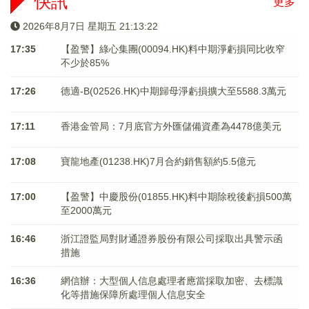
快訊
更多
2026年8月7日 星期五 21:13:22
17:35
【盈警】綠心集團(00094.HK)料中期淨虧損同比收窄
不少於85%
17:26
德適-B(02526.HK)中期歸母淨虧損擴大至5588.3萬元
17:11
香港金管局：7月底官方外匯儲備資產為4478億美元
17:08
寶龍地產(01238.HK)7月合約銷售額約5.5億元
17:00
【盈警】中慶股份(01855.HK)料中期除稅後虧損500萬
至2000萬元
16:46
浙江證監局對財通證券股份有限公司採取出具警示函
措施
16:36
網信辦：大型個人信息處理者應當採取加密、去標識
化等措施保障所處理個人信息安全