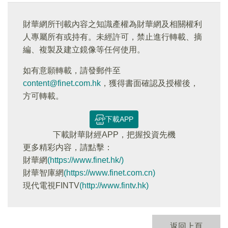
財華網所刊載內容之知識產權為財華網及相關權利
人專屬所有或持有。未經許可，禁止進行轉載、摘
編、複製及建立鏡像等任何使用。
如有意願轉載，請發郵件至
content@finet.com.hk
，獲得書面確認及授權後，
方可轉載。
下載APP
下載財華財經APP，把握投資先機
更多精彩内容，請點擊：
財華網
(https://www.finet.hk/)
財華智庫網
(https://www.finet.com.cn)
現代電視FINTV
(http://www.fintv.hk)
返回上頁