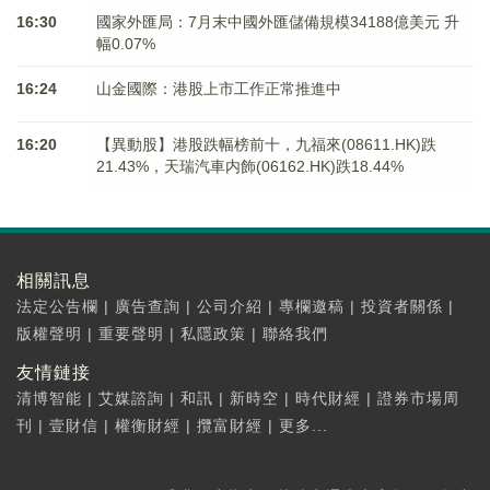
16:30
國家外匯局：7月末中國外匯儲備規模34188億美元 升
幅0.07%
16:24
山金國際：港股上市工作正常推進中
16:20
【異動股】港股跌幅榜前十，九福來(08611.HK)跌
21.43%，天瑞汽車内飾(06162.HK)跌18.44%
相關訊息
法定公告欄
|
廣告查詢
|
公司介紹
|
專欄邀稿
|
投資者關係
|
版權聲明
|
重要聲明
|
私隱政策
|
聯絡我們
友情鏈接
清博智能
|
艾媒諮詢
|
和訊
|
新時空
|
時代財經
|
證券市場周
刊
|
壹財信
|
權衡財經
|
攬富財經
|
更多...