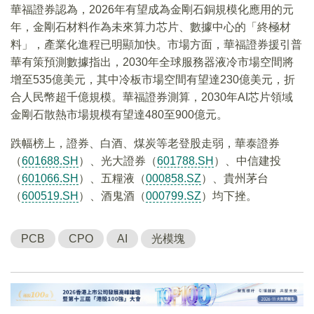
華福證券認為，2026年有望成為金剛石銅規模化應用的元
年，金剛石材料作為未來算力芯片、數據中心的「終極材
料」，產業化進程已明顯加快。市場方面，華福證券援引普
華有策預測數據指出，2030年全球服務器液冷市場空間將
增至535億美元，其中冷板市場空間有望達230億美元，折
合人民幣超千億規模。華福證券測算，2030年AI芯片領域
金剛石散熱市場規模有望達480至900億元。
跌幅榜上，證券、白酒、煤炭等老登股走弱，華泰證券
（
601688.SH
）、光大證券（
601788.SH
）、中信建投
（
601066.SH
）、五糧液（
000858.SZ
）、貴州茅台
（
600519.SH
）、酒鬼酒（
000799.SZ
）均下挫。
PCB
CPO
AI
光模塊