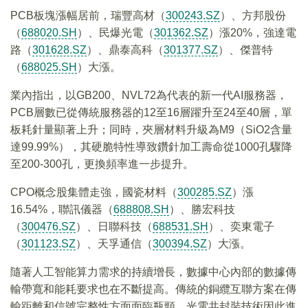
PCB板塊漲幅居前，瑞豐高材（
300243.SZ
）、方邦股份
（
688020.SH
）、民爆光電（
301362.SZ
）漲20%，強達電
路（
301628.SZ
）、鼎泰高科（
301377.SZ
）、傑普特
（
688025.SH
）大漲。
業內指出，以GB200、NVL72為代表的新一代AI服務器，
PCB層數已從傳統服務器的12至16層躍升至24至40層，單
板耗針量顯著上升；同時，夾層材料升級為M9（SiO2含量
達99.99%），其硬脆特性導致鑽針加工壽命從1000孔驟降
至200-300孔，更換頻率進一步提升。
CPO概念股集體走強，國瓷材料（
300285.SZ
）漲
16.54%，聯訊儀器（
688808.SH
）、勝宏科技
（
300476.SZ
）、日聯科技（
688531.SH
）、奕東電子
（
301123.SZ
）、天孚通信（
300394.SZ
）大漲。
隨著人工智能算力需求的持續增長，數據中心內部的數據傳
輸帶寬和能耗要求也在不斷提高。傳統的銅纜互聯方案在傳
輸距離和信號完整性方面面臨瓶頸，光電共封裝技術因此進