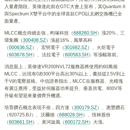
入量產階段。英偉達此前在GTC大會上宣布，其Quantum X
與Spectrum X雙平台中的全球首款CPO以太網交換機已全
面量產。
MLCC概念持續走強，昀塚科技（
688260.SH
）漲20%，三
環集團（
300408.SZ
）漲超16%，風華高科
（
000636.SZ
）、宏明電子（
301682.SZ
）、火炬電子
（
603678.SH
）、法拉電子（
600563.SH
）等漲幅靠前。
消息面上，英偉達VR200NVL72服務器將使用約60萬個
MLCC，比現有GB300平台高出30%以上，囊括從2.5V到上
千V的電壓規格。中信證券指出，MLCC在服務器、光模塊
有廣泛應用，受益於伺服器功率提升、垂直供電、800V等
升級有望迎來量價齊升機遇。
培育鑽石概念表現不俗，四方達（
300179.SZ
）、惠豐鑽石
（920725.BJ）、沃爾德（
688028.SH
）、恆林股份
（
603661.SH
）、黃河旋風（
600172.SH
）大漲。