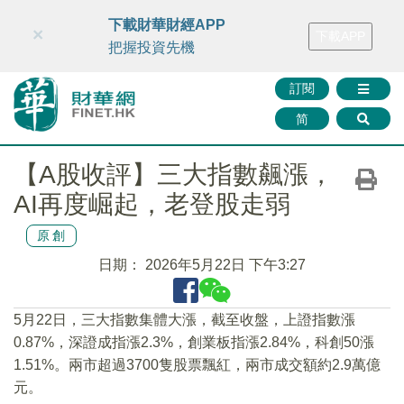
財華智庫網
FINTV
FINMETA
財華證券
媒體矩陣
下載財華財經APP
×
下載APP
智庫沙龍
聯絡我們
把握投資先機
訂閱
简
【A股收評】三大指數飆漲，
AI再度崛起，老登股走弱
原創
日期：
2026年5月22日 下午3:27
5月22日，三大指數集體大漲，截至收盤，上證指數漲
0.87%，深證成指漲2.3%，創業板指漲2.84%，科創50漲
1.51%。兩市超過3700隻股票飄紅，兩市成交額約2.9萬億
元。