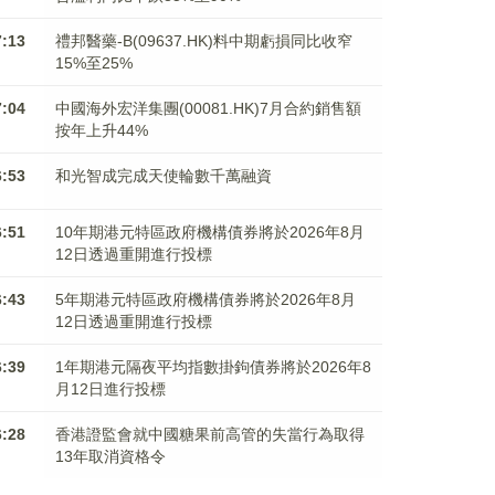
7:13
禮邦醫藥-B(09637.HK)料中期虧損同比收窄
15%至25%
7:04
中國海外宏洋集團(00081.HK)7月合約銷售額
按年上升44%
6:53
和光智成完成天使輪數千萬融資
6:51
10年期港元特區政府機構債券將於2026年8月
12日透過重開進行投標
6:43
5年期港元特區政府機構債券將於2026年8月
12日透過重開進行投標
6:39
1年期港元隔夜平均指數掛鉤債券將於2026年8
月12日進行投標
6:28
香港證監會就中國糖果前高管的失當行為取得
13年取消資格令