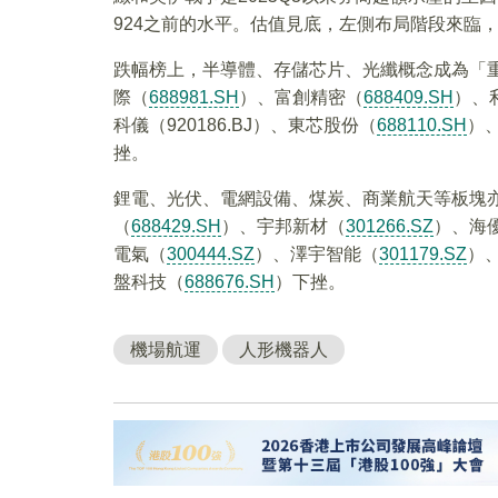
924之前的水平。估值見底，左側布局階段來臨
跌幅榜上，半導體、存儲芯片、光纖概念成為「
際（
688981.SH
）、富創精密（
688409.SH
）、
科儀（920186.BJ）、東芯股份（
688110.SH
）
挫。
鋰電、光伏、電網設備、煤炭、商業航天等板塊
（
688429.SH
）、宇邦新材（
301266.SZ
）、海
電氣（
300444.SZ
）、澤宇智能（
301179.SZ
）
盤科技（
688676.SH
）下挫。
機場航運
人形機器人