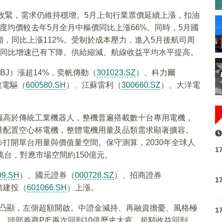
續收緊，需求仍維持穩增。5月上旬行業票價延續上漲，扣油
度均價較去年5月全月中樞價同比上漲66%。同時，5月國
/噸，同比上漲112%。受制於成本壓力，進入5月後航司周
K同比增速已有下降。供給縮減、航線收益平均水平提高。
.BJ）漲超14%，奕帆傳動（
301023.SZ
）、科力爾
龍電驅（
600580.SH
）、江蘇雷利（
300660.SZ
）、大洋電
幅高於傳統工業機器人，整機普遍搭載數十台專用電機，
量配置空心杯電機，整體電機用量及品類需求顯著擴容。
打開單台用量與價值量空間。保守測算，2030年全球人
1
萬台，對應市場空間約150億元。
09.SH
）、國元證券（
000728.SZ
）、招商證券
1
信建投（
601066.SH
）上漲。
值凸顯，左側超額開啟。中證金減持、再融資擔憂、風格極
1
因，頭部券商P/E再次回到10倍歷史大底，超額收益回到