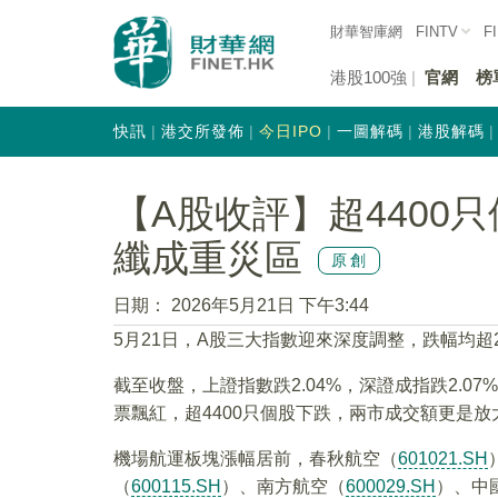
財華智庫網
FINTV
F
港股100強
官網
榜
快訊
港交所發佈
今日IPO
一圖解碼
港股解碼
【A股收評】超4400
纖成重災區
原創
日期：
2026年5月21日 下午3:44
5月21日，A股三大指數迎來深度調整，跌幅均超
截至收盤，上證指數跌2.04%，深證成指跌2.07%
票飄紅，超4400只個股下跌，兩市成交額更是放大
機場航運板塊漲幅居前，春秋航空（
601021.SH
（
600115.SH
）、南方航空（
600029.SH
）、中