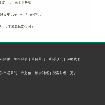
停潮，AI牛市未完待續！
體大漲，AI牛市「強者恆強」
王」，半導體掀漲停潮！
者關係
|
版權聲明
|
重要聲明
|
私隱政策
|
聯絡我們
券市場周刊
|
壹財信
|
權衡財經
|
攬富財經
|
更多...