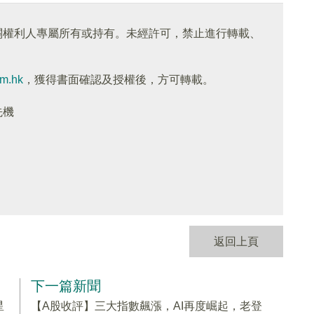
關權利人專屬所有或持有。未經許可，禁止進行轉載、
om.hk
，獲得書面確認及授權後，方可轉載。
先機
返回上頁
下一篇新聞
星
【A股收評】三大指數飆漲，AI再度崛起，老登