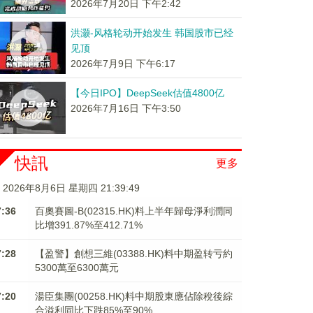
2026年7月20日 下午2:42
洪灏-风格轮动开始发生 韩国股市已经
见顶
2026年7月9日 下午6:17
【今日IPO】DeepSeek估值4800亿
2026年7月16日 下午3:50
快訊
更多
2026年8月6日 星期四 21:39:49
7:36
百奧賽圖-B(02315.HK)料上半年歸母淨利潤同
比增391.87%至412.71%
7:28
【盈警】創想三維(03388.HK)料中期盈转亏約
5300萬至6300萬元
7:20
湯臣集團(00258.HK)料中期股東應佔除稅後綜
合溢利同比下跌85%至90%