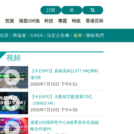
訂閱
简
遞
投資
港股100強
科技
專題
時政
香港百科
社區
商協會
CAGA
法定公告欄
服務
聯絡我們
視頻
【今日IPO】鼎泰高科[1377.HK]净利
涨3倍
2026年7月15日 下午5:51
【今日IPO】天数智芯配股筹70亿
（09903.HK）
2026年7月10日 下午4:58
港股100强研究中心&链界资本完成战
略合作签约