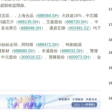
，超額收益開啟。
1
重災區」，上海合晶（
688584.SH
）大跌超16%，中芯國
利揚芯片（
688135.SH
）、艾森股份（
688720.SH
）、中
1
、長光華芯（
688048.SH
）、通鼎互聯（
002491.SZ
）均下
1
亦紛紛走弱，阿特斯（
688472.SH
）、時創能源
優新材（
688680.SH
）、禾邁股份（
688032.SH
）、雙傑
1
、中元股份（
300018.SZ
）、寶勝股份（
600973.SH
）、金
1
1
1