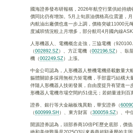
國海證券發布研報稱，2026年航空行業供給持
價同比仍有增加。5月上旬原油價格高位震盪，月
內航油出廠價也進一步上調，價格突破11000元
度減班情況較上月增多，部分航司4月國內線AS
人形機器人、電機概念走強，三協電機（920100
（
002892.SZ
）、方正電機（
002196.SZ
）、臥
機（
002249.SZ
）上漲。
中金公司認為，人形機器人整機電機搭載數量大
軀體關節多採用無框力矩電機，手部靈巧結構大
伴隨人形機器人技術發展，自由度提升有望進一步
形機器人電機市場空間約51億元；若銷量達到百
證券、銀行等大金融板塊異動，華安證券（
6009
（
600999.SH
）、東方財富（
300059.SZ
）、中
開源證券認為，頭部券商10倍PE歷史底部，價
緻和美伊戰爭是2025Q3以來券商超額承壓的主