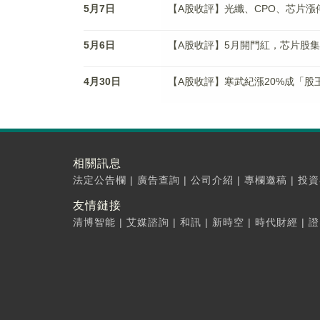
5月7日
【A股收評】光纖、CPO、芯片漲
5月6日
【A股收評】5月開門紅，芯片股集
4月30日
【A股收評】寒武紀漲20%成「股
相關訊息
法定公告欄
|
廣告查詢
|
公司介紹
|
專欄邀稿
|
投資
友情鏈接
清博智能
|
艾媒諮詢
|
和訊
|
新時空
|
時代財經
|
證