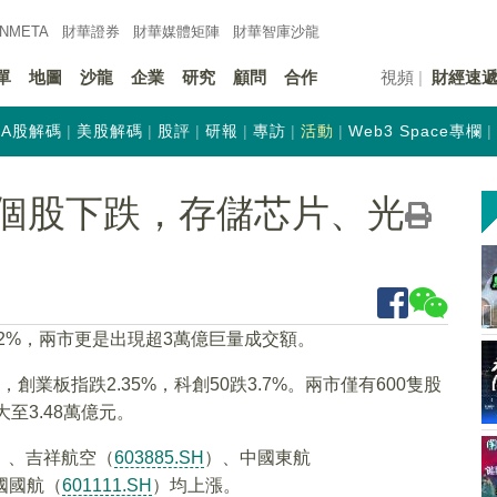
INMETA
財華證券
財華
媒體矩陣
財華
智庫沙龍
單
地圖
沙龍
企業
研究
顧問
合作
視頻
財經速
A股解碼
美股解碼
股評
研報
專訪
活動
Web3 Space專欄
只個股下跌，存儲芯片、光
2%，兩市更是出現超3萬億巨量成交額。
，創業板指跌2.35%，科創50跌3.7%。兩市僅有600隻股
至3.48萬億元。
）、吉祥航空（
603885.SH
）、中國東航
國國航（
601111.SH
）均上漲。