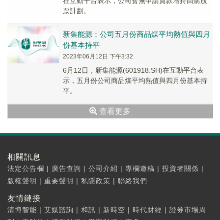
在互動平台表示，公司暫無申請貸款增持回購股
票計劃。
新集能源：公司五月份商品煤平均熱值與四月
份基本持平
2023年06月12日 下午3:32
6月12日，新集能源(601918.SH)在互動平台表
示，五月份公司商品煤平均熱值與四月份基本持
平。
查看更多
相關訊息
法定公告欄
|
廣告查詢
|
公司介紹
|
專欄邀稿
|
投資者關係
|
版權聲明
|
重要聲明
|
私隱政策
|
聯絡我們
友情鏈接
清博智能
|
艾媒諮詢
|
和訊
|
新時空
|
時代財經
|
證券市場周