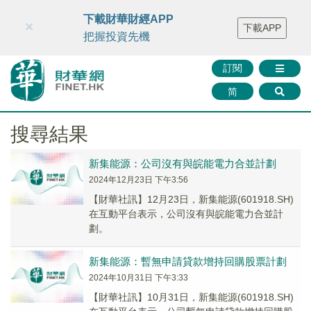
財華智庫網
FINTV
FINMETA
財華證券
媒體矩陣
下載財華財經APP
×
下載APP
智庫沙龍
聯絡我們
把握投資先機
訂閱
简
搜尋結果
新集能源：公司沒有與皖能電力合並計劃
2024年12月23日 下午3:56
【財華社訊】12月23日，新集能源(601918.SH)
在互動平台表示，公司沒有與皖能電力合並計
劃。
新集能源：暫無申請貸款增持回購股票計劃
2024年10月31日 下午3:33
【財華社訊】10月31日，新集能源(601918.SH)