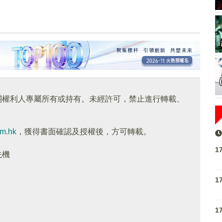
關權利人專屬所有或持有。未經許可，禁止進行轉載、
om.hk
，獲得書面確認及授權後，方可轉載。
1
先機
1
1