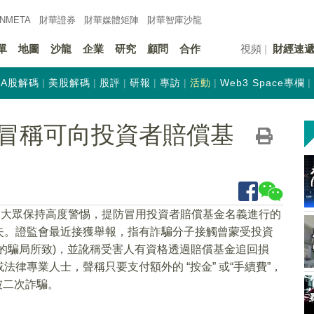
INMETA
財華證券
財華
媒體矩陣
財華
智庫沙龍
單
地圖
沙龍
企業
研究
顧問
合作
視頻
財經速
A股解碼
美股解碼
股評
研報
專訪
活動
Web3 Space專欄
冒稱可向投資者賠償基
資大眾保持高度警惕，提防冒用投資者賠償基金名義進行的
失。證監會最近接獲舉報，指有詐騙分子接觸曾蒙受投資
的騙局所致)，並訛稱受害人有資格透過賠償基金追回損
律專業人士，聲稱只要支付額外的 “按金” 或“手續費”，
被二次詐騙。