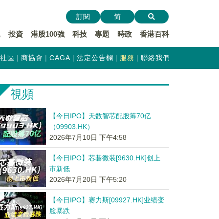
訂閱
简
遞
投資
港股100強
科技
專題
時政
香港百科
社區
商協會
CAGA
法定公告欄
服務
聯絡我們
視頻
【今日IPO】天数智芯配股筹70亿
（09903.HK）
2026年7月10日 下午4:58
【今日IPO】芯碁微装[9630.HK]创上
市新低
2026年7月20日 下午5:20
【今日IPO】赛力斯[09927.HK]业绩变
脸暴跌