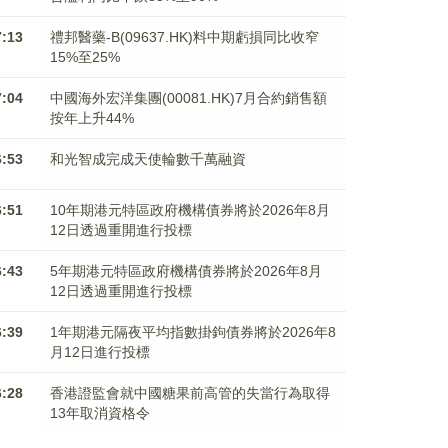
7:13
禮邦醫藥-B(09637.HK)料中期虧損同比收窄
15%至25%
7:04
中國海外宏洋集團(00081.HK)7月合約銷售額
按年上升44%
6:53
和光智成完成天使輪數千萬融資
6:51
10年期港元特區政府機構債券將於2026年8月
12日透過重開進行投標
6:43
5年期港元特區政府機構債券將於2026年8月
12日透過重開進行投標
6:39
1年期港元隔夜平均指數掛鉤債券將於2026年8
月12日進行投標
6:28
香港證監會就中國糖果前高管的失當行為取得
13年取消資格令