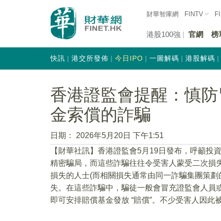
財華智庫網
FINTV
F
港股100強
官網
榜
快訊
港交所發佈
今日IPO
一圖解碼
港股解碼
香港證監會提醒：慎防
金索償的詐騙
日期：
2026年5月20日 下午1:51
【財華社訊】香港證監會5月19日發布，呼籲投
精密騙局，而這些詐騙往往令受害人蒙受二次損
損失的人士(而相關損失通常由同一詐騙集團策劃
失。在這些詐騙中，騙徒一般會冒充證監會人員或法
即可安排賠償基金發放 “賠償”。不少受害人因此