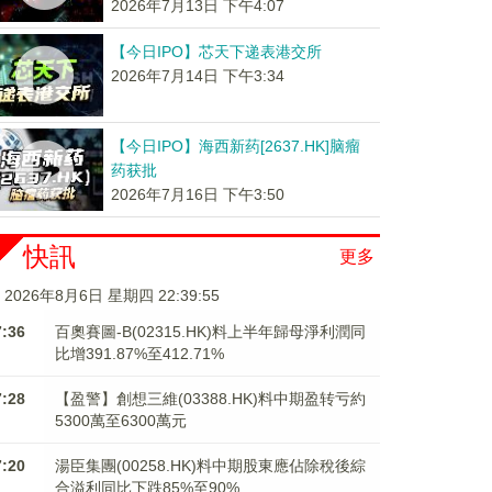
2026年7月13日 下午4:07
【今日IPO】芯天下递表港交所
2026年7月14日 下午3:34
【今日IPO】海西新药[2637.HK]脑瘤
药获批
2026年7月16日 下午3:50
快訊
更多
2026年8月6日 星期四 22:39:55
7:36
百奧賽圖-B(02315.HK)料上半年歸母淨利潤同
比增391.87%至412.71%
7:28
【盈警】創想三維(03388.HK)料中期盈转亏約
5300萬至6300萬元
7:20
湯臣集團(00258.HK)料中期股東應佔除稅後綜
合溢利同比下跌85%至90%