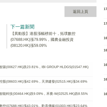
1
返回上頁
1
下一篇新聞
【異動股】港股漲幅榜前十，拓璞數控
1
(07688.HK)漲79.99%，國農金融投資
(08120.HK)漲59.09%
1
1
27.HK)跌23.81%，IBI GROUP HLDGS(01547.HK)
1
603.HK)漲42.69%，天津建發(02515.HK)漲34.69%
00464.HK)跌9.09%，禾賽-W(02525.HK)跌8.55%
1
688.HK)漲43.01%，歡喜傳媒(01003.HK)漲23.64%