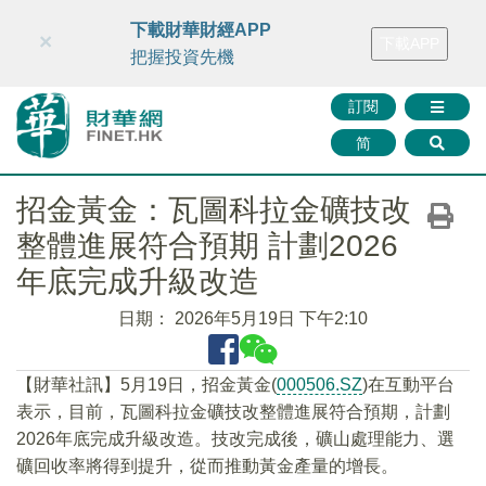
財華智庫網
FINTV
FINMETA
財華證券
媒體矩陣
下載財華財經APP
×
下載APP
智庫沙龍
聯絡我們
把握投資先機
訂閱
简
招金黃金：瓦圖科拉金礦技改
整體進展符合預期 計劃2026
年底完成升級改造
日期：
2026年5月19日 下午2:10
【財華社訊】5月19日，招金黃金(
000506.SZ
)在互動平台
表示，目前，瓦圖科拉金礦技改整體進展符合預期，計劃
2026年底完成升級改造。技改完成後，礦山處理能力、選
礦回收率將得到提升，從而推動黃金產量的增長。