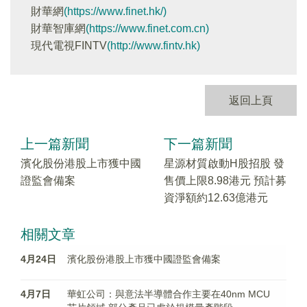
財華網
(https://www.finet.hk/)
財華智庫網
(https://www.finet.com.cn)
現代電視FINTV
(http://www.fintv.hk)
返回上頁
上一篇新聞
下一篇新聞
濱化股份港股上市獲中國
星源材質啟動H股招股 發
證監會備案
售價上限8.98港元 預計募
資淨額約12.63億港元
相關文章
4月24日
濱化股份港股上市獲中國證監會備案
4月7日
華虹公司：與意法半導體合作主要在40nm MCU