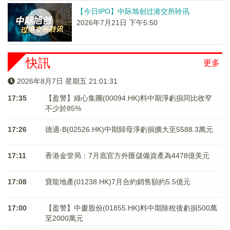
【今日IPO】中际旭创过港交所聆讯
2026年7月21日 下午5:50
快訊
更多
2026年8月7日 星期五 21:01:31
17:35
【盈警】綠心集團(00094.HK)料中期淨虧損同比收窄
不少於85%
17:26
德適-B(02526.HK)中期歸母淨虧損擴大至5588.3萬元
17:11
香港金管局：7月底官方外匯儲備資產為4478億美元
17:08
寶龍地產(01238.HK)7月合約銷售額約5.5億元
17:00
【盈警】中慶股份(01855.HK)料中期除稅後虧損500萬
至2000萬元