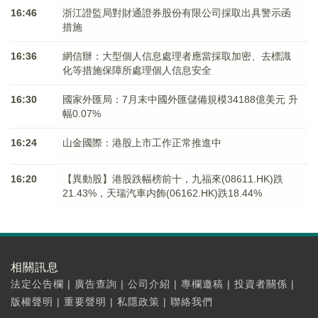
16:46
浙江證監局對財通證券股份有限公司採取出具警示函
措施
16:36
網信辦：大型個人信息處理者應當採取加密、去標識
化等措施保障所處理個人信息安全
16:30
國家外匯局：7月末中國外匯儲備規模34188億美元 升
幅0.07%
16:24
山金國際：港股上市工作正常推進中
16:20
【異動股】港股跌幅榜前十，九福來(08611.HK)跌
21.43%，天瑞汽車内飾(06162.HK)跌18.44%
相關訊息
法定公告欄
|
廣告查詢
|
公司介紹
|
專欄邀稿
|
投資者關係
|
版權聲明
|
重要聲明
|
私隱政策
|
聯絡我們