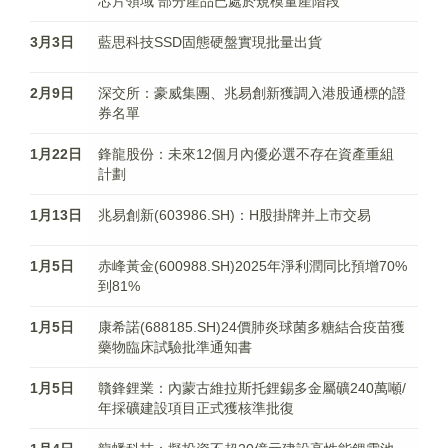
芯片領域 部分產品已處於規模量產階段
3月3日
​藍思科技SSD固態硬盤實現批量出貨
2月9日
深交所：豪威集團、兆易創新獲調入港股通標的證
券名單
1月22日
鋒龍股份：未來12個月內優必選不存在資產重組
計劃
1月13日
兆易創新(603986.SH)：H股掛牌并上市交易
1月5日
赤峰黃金(600988.SH)2025年淨利潤同比預增70%
到81%
1月5日
康希諾(688185.SH)24價肺炎球菌多糖結合疫苗獲
藥物臨床試驗批準通知書
1月5日
贛鋒鋰業：內蒙古維拉斯托鋰錫多金屬礦240萬噸/
年採礦建設項目正式獲核準批復