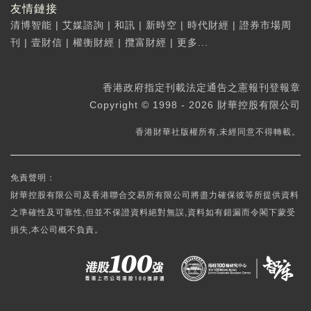
友情鏈接
清博智能
|
艾媒諮詢
|
和訊
|
新時空
|
時代財經
|
證券市場周
刊
|
壹財信
|
權衡財經
|
攬富財經
|
更多...
香港政府指定刊載法定通告之憲報刊登報章
Copyright © 1998 - 2026 財華控股有限公司
香港財華社版權所有,未經同意不得轉載。
免責聲明：
財華控股有限公司及香港聯合交易所有限公司將盡力確保彼等所提供資料
之準確性及可靠性,但並不保證資料絕對無誤,資料如有錯漏而令閣下蒙受
損失,本公司概不負責。