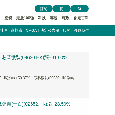
訂閱
简
遞
投資
港股100強
科技
專題
時政
香港百科
社區
商協會
CAGA
法定公告欄
服務
聯絡我們
微裝(09630.HK)漲+31.00%
漲幅+50.37%、芯碁微裝(09630.HK)漲幅
(一百)(02652.HK)漲+23.50%