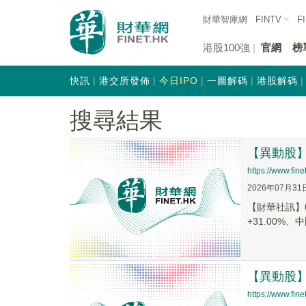
財華智庫網
FINTV
F
港股100強
官網
榜
快訊
港交所發佈
今日IPO
一圖解碼
港股解碼
搜尋結果
【異動股】港
https://www.fi
2026年07月31
【財華社訊】0
+31.00%、中
【異動股】港
https://www.fi