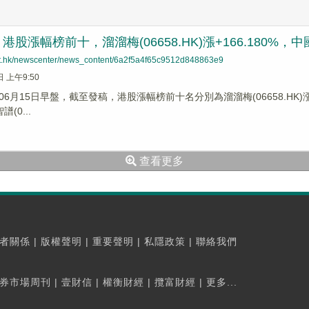
股漲幅榜前十，溜溜梅(06658.HK)漲+166.180%，中國信
net.hk/newscenter/news_content/6a2f5a4f65c9512d848863e9
日 上午9:50
6月15日早盤，截至發稿，港股漲幅榜前十名分別為溜溜梅(06658.HK)漲幅+
譜(0...
查看更多
者關係
|
版權聲明
|
重要聲明
|
私隱政策
|
聯絡我們
券市場周刊
|
壹財信
|
權衡財經
|
攬富財經
|
更多...