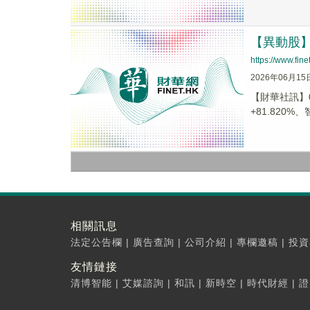
【異動股】港
https://www.fi
2026年06月15
【財華社訊】0
+81.820%、智
相關訊息
法定公告欄
|
廣告查詢
|
公司介紹
|
專欄邀稿
|
投資
友情鏈接
清博智能
|
艾媒諮詢
|
和訊
|
新時空
|
時代財經
|
證