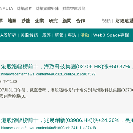
INMETA
財華證券
財華
媒體矩陣
財華
智庫沙龍
單
地圖
沙龍
企業
研究
顧問
合作
視頻
財經速
A股解碼
美股解碼
股評
研報
專訪
活動
Web3 Space專欄
股漲幅榜前十，海致科技集團(02706.HK)漲+50.37%，芯碁
net.hk/newscenter/news_content/6a6c32f1cebf241b1ca87579
日 下午1:30
7月31日午盤，截至發稿，港股漲幅榜前十名分別為海致科技集團(02706.HK)
國創意控股(0...
股漲幅榜前十，兆易創新(03986.HK)漲+24.36%，長風藥業
net.hk/newscenter/news_content/6a6bfd00cebf241b1ca874d8