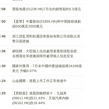
7:08
寶龍地產(01238.HK)7月合約銷售額約5.5億元
7:00
【盈警】中慶股份(01855.HK)料中期除稅後虧
損500萬至2000萬元
6:46
浙江證監局對財通證券股份有限公司採取出具
警示函措施
6:36
網信辦：大型個人信息處理者應當採取加密、
去標識化等措施保障所處理個人信息安全
6:30
國家外匯局：7月末中國外匯儲備規模34188億
美元 升幅0.07%
6:24
山金國際：港股上市工作正常推進中
6:20
【異動股】港股跌幅榜前十，九福來
(08611.HK)跌21.43%，天瑞汽車内飾
(06162.HK)跌18.44%