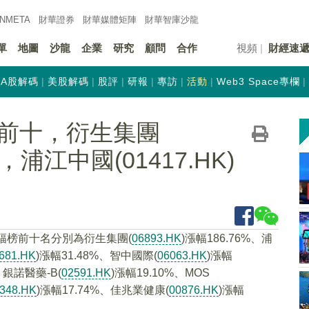
INMETA
財華證券
財華
媒體矩陣
財華
智庫沙龍
單
地圖
沙龍
企業
研究
顧問
合作
視頻
財經速
A股解碼
美股解碼
股評
研報
專訪
活動
Web3 Space專欄
前十，衍生集團
6%，浦江中國(01417.HK)
幅榜前十名分別為衍生集團(
06893.HK
)漲幅186.76%、浦
681.HK
)漲幅31.48%、智中國際(
06063.HK
)漲幅
、銀諾醫藥-B(
02591.HK
)漲幅19.10%、MOS
348.HK
)漲幅17.74%、佳兆業健康(
00876.HK
)漲幅