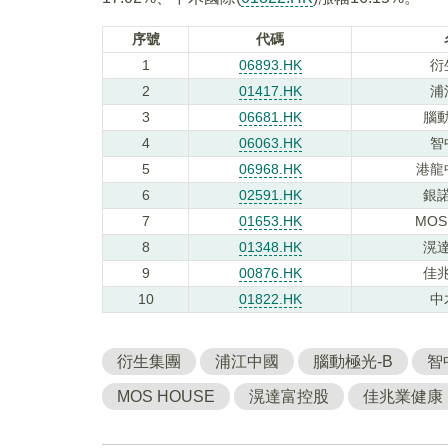
序號
代碼
1
06893.HK
衍
2
01417.HK
浦
3
06681.HK
腦動
4
06063.HK
智
5
06968.HK
港龍
6
02591.HK
銀諾
7
01653.HK
MOS
8
01348.HK
滉
9
00876.HK
佳
10
01822.HK
中
衍生集團
浦江中國
腦動極光-B
智
MOS HOUSE
滉達富控股
佳兆業健康