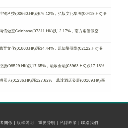
(00660.HK)漲76.12%，弘毅文化集團(00419.HK)漲
Coinbase(07311.HK)跌12.17%，南方兩倍做空
(01803.HK)漲34.44%，凱知樂國際(02122.HK)漲
529.HK)跌17.65%，融眾金融(03963.HK)跌17.18%
01236.HK)漲127.62%，萬達酒店發展(00169.HK)漲
者關係
|
版權聲明
|
重要聲明
|
私隱政策
|
聯絡我們