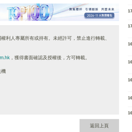
1
1
關權利人專屬所有或持有。未經許可，禁止進行轉載、
1
om.hk
，獲得書面確認及授權後，方可轉載。
1
先機
1
1
1
返回上頁