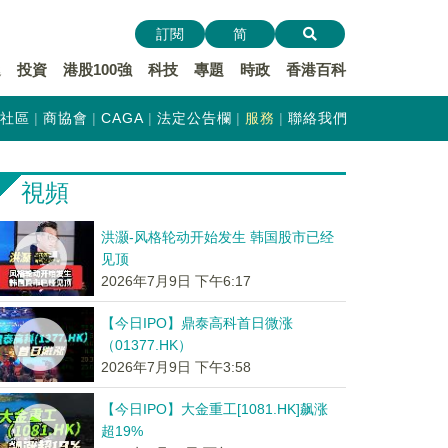
訂閱
简
遞
投資
港股100強
科技
專題
時政
香港百科
社區
商協會
CAGA
法定公告欄
服務
聯絡我們
視頻
洪灏-风格轮动开始发生 韩国股市已经
见顶
2026年7月9日 下午6:17
【今日IPO】鼎泰高科首日微涨
（01377.HK）
2026年7月9日 下午3:58
【今日IPO】大金重工[1081.HK]飙涨
超19%