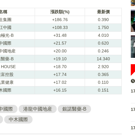
名稱
漲跌額(%)
最新價
生集團
+186.76
0.390
江中國
+108.33
1.750
極光-B
+31.48
4.010
中國際
+21.57
0.620
中國地産
+20.00
0.246
醫藥-B
+19.10
14.340
 HOUSE
+18.70
2.920
達富控股
+17.74
0.365
兆業健康
+17.02
0.110
木國際
+16.15
0.151
1
中國際
港龍中國地産
銀諾醫藥-B
1
中木國際
1