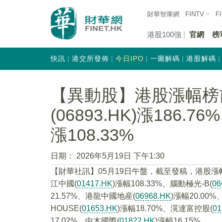
財華智庫網
FINTV
F
港股100強
官網
榜
快訊
港交所發佈
今日IPO
一圖解碼
港股解碼
【異動股】港股漲幅榜
(06893.HK)漲186.7
漲108.33%
日期：
2026年5月19日 下午1:30
【財華社訊】05月19日午盤，截至發稿，港股漲
江中國(
01417.HK
)漲幅108.33%、腦動極光-B(
06
21.57%、港龍中國地産(
06968.HK
)漲幅20.00%
HOUSE(
01653.HK
)漲幅18.70%、滉達富控股(
01
17.02%、中木國際(
01822.HK
)漲幅16.15%。