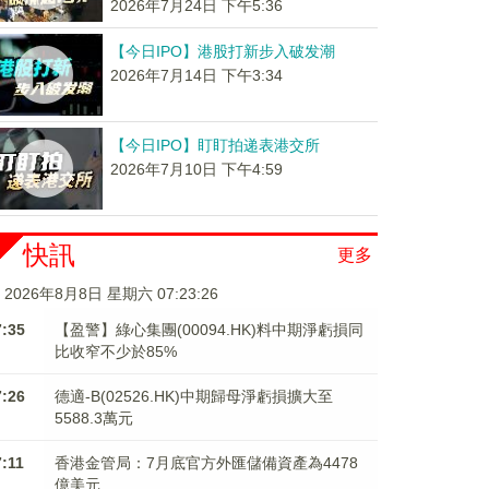
2026年7月24日 下午5:36
【今日IPO】港股打新步入破发潮
2026年7月14日 下午3:34
【今日IPO】盯盯拍递表港交所
2026年7月10日 下午4:59
快訊
更多
2026年8月8日 星期六 07:23:27
7:35
【盈警】綠心集團(00094.HK)料中期淨虧損同
比收窄不少於85%
7:26
德適-B(02526.HK)中期歸母淨虧損擴大至
5588.3萬元
7:11
香港金管局：7月底官方外匯儲備資產為4478
億美元