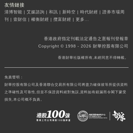
友情鏈接
清博智能
|
艾媒諮詢
|
和訊
|
新時空
|
時代財經
|
證券市場周
刊
|
壹財信
|
權衡財經
|
攬富財經
|
更多...
香港政府指定刊載法定通告之憲報刊登報章
Copyright © 1998 - 2026 財華控股有限公司
香港財華社版權所有,未經同意不得轉載。
免責聲明：
財華控股有限公司及香港聯合交易所有限公司將盡力確保彼等所提供資料
之準確性及可靠性,但並不保證資料絕對無誤,資料如有錯漏而令閣下蒙受
損失,本公司概不負責。