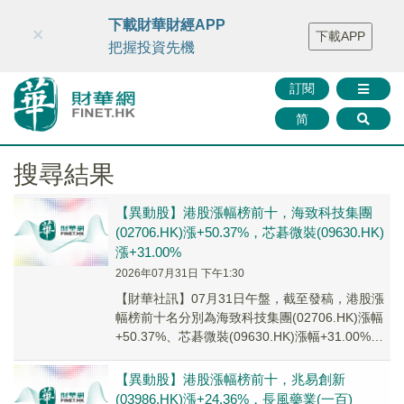
財華智庫網
FINTV
FINMETA
財華證券
媒體矩陣
下載財華財經APP
×
下載APP
智庫沙龍
聯絡我們
把握投資先機
訂閱
简
搜尋結果
【異動股】港股漲幅榜前十，海致科技集團
(02706.HK)漲+50.37%，芯碁微裝(09630.HK)
漲+31.00%
2026年07月31日 下午1:30
【財華社訊】07月31日午盤，截至發稿，港股漲
幅榜前十名分別為海致科技集團(02706.HK)漲幅
+50.37%、芯碁微裝(09630.HK)漲幅+31.00%、
中國創意控股(0...
【異動股】港股漲幅榜前十，兆易創新
(03986.HK)漲+24.36%，長風藥業(一百)