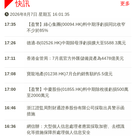
快訊
更多
2026年8月7日 星期五 16:01:35
17:35
【盈警】綠心集團(00094.HK)料中期淨虧損同比收窄
不少於85%
17:26
德適-B(02526.HK)中期歸母淨虧損擴大至5588.3萬元
17:11
香港金管局：7月底官方外匯儲備資產為4478億美元
17:08
寶龍地產(01238.HK)7月合約銷售額約5.5億元
17:00
【盈警】中慶股份(01855.HK)料中期除稅後虧損500萬
至2000萬元
16:46
浙江證監局對財通證券股份有限公司採取出具警示函
措施
16:36
網信辦：大型個人信息處理者應當採取加密、去標識
化等措施保障所處理個人信息安全