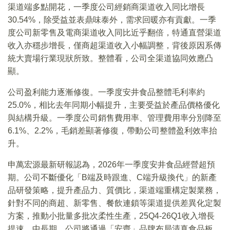
渠道端多點開花，一季度公司經銷商渠道收入同比增長
30.54%，除受益並表鼎味泰外，需求回暖亦有貢獻。一季
度公司新零售及電商渠道收入同比近乎翻倍，特通直營渠道
收入亦穩步增長，僅商超渠道收入小幅調整，背後原因系傳
統大賣場行業現狀所致。整體看，公司全渠道協同效應凸
顯。
公司盈利能力逐漸修復。一季度安井食品整體毛利率約
25.0%，相比去年同期小幅提升，主要受益於產品價格優化
與結構升級。一季度公司銷售費用率、管理費用率分別降至
6.1%、2.2%，毛銷差顯著修復，帶動公司整體盈利效率抬
升。
申萬宏源最新研報認為，2026年一季度安井食品經營超預
期。公司不斷優化「B端及時跟進、C端升級換代」的新產
品研發策略，提升產品力、質價比，渠道端重構定製業務，
針對不同的商超、新零售、餐飲連鎖等渠道提供差異化定製
方案，推動小批量多批次柔性生產，25Q4-26Q1收入增長
提速。中長期，公司將通過「安齋」品牌布局清真食品板