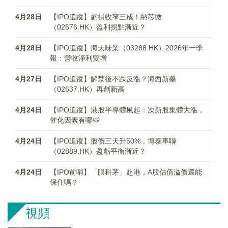
4月28日
【IPO追蹤】虧損收窄三成！納芯微
（02676.HK）盈利拐點漸近？
4月28日
【IPO追蹤】海天味業（03288.HK）2026年一季
報：營收淨利雙增
4月27日
【IPO追蹤】解禁後不跌反漲？海西新藥
（02637.HK）再創新高
4月24日
【IPO追蹤】港股半導體風起：次新股集體大漲，
催化因素有哪些
4月24日
【IPO追蹤】股價三天升50%，博泰車聯
（02889.HK）盈虧平衡漸近？
4月24日
【IPO前哨】「眼科茅」赴港，A股估值溢價還能
保住嗎？
視頻