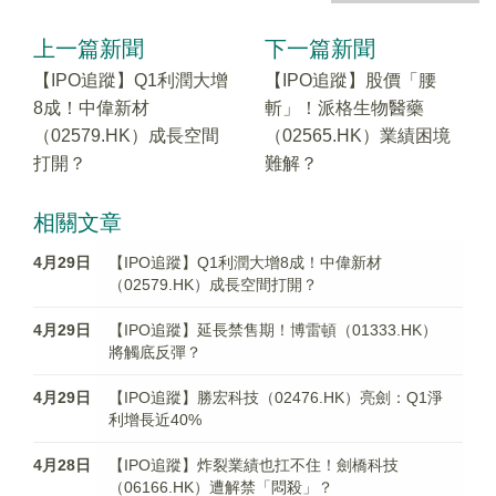
上一篇新聞
下一篇新聞
【IPO追蹤】Q1利潤大增
【IPO追蹤】股價「腰
8成！中偉新材
斬」！派格生物醫藥
（02579.HK）成長空間
（02565.HK）業績困境
打開？
難解？
相關文章
4月29日
【IPO追蹤】Q1利潤大增8成！中偉新材
（02579.HK）成長空間打開？
4月29日
【IPO追蹤】延長禁售期！博雷頓（01333.HK）
將觸底反彈？
4月29日
【IPO追蹤】勝宏科技（02476.HK）亮劍：Q1淨
利增長近40%
4月28日
【IPO追蹤】炸裂業績也扛不住！劍橋科技
（06166.HK）遭解禁「悶殺」？