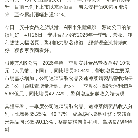
升，目前已創下上市以來的新高，若以發行價60港元/股計
算，至今累計漲幅超過50%。
今日，安井食品之所以港、A兩市集體飆漲，源於公司的業
績利好。4月28日，安井食品發布2026年一季報，營收、淨
利雙雙大幅增長，盈利能力顯著修復，經營現金流持續向
好，獲多家券商看好。
根據其A股公告，2026年第一季度安井食品營收為47.10億
元（人民幣，下同），同比增長30.84%，營收增長主要系
市場需求增加，公司速凍調製食品及速凍菜餚製品營收增長
及子公司鼎味泰增量所致。此外，一季度公司歸母淨利潤為
5.63億元，同比增長42.74%，盈利增速超越收入端表現。
具體來看，一季度公司速凍調製食品、速凍菜餚製品收入分
別同比增長35.25%、40.77%，成為核心增長引擎；速凍面
米製品同比微增0.13%，整體結構向高毛利、高增長品類傾
斜。