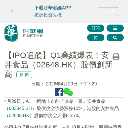
財華智庫網
FINTV
FINMETA
財華證券
媒體矩陣
下載財華財經APP
×
下載APP
智庫沙龍
聯絡我們
把握投資先機
訂閱
简
【IPO追蹤】Q1業績爆表！安
井食品（02648.HK）股價創新
高
原創
日期：
2026年4月29日 下午7:29
4月29日，A、H兩地上市的「凍品一哥」安井食品
（
603345.SH
）股價跳空強勢漲停10%，港股的安井食品
（
02648.HK
）股價亦跳空大漲8.55%。
公司去年7月份登陸港交所，去年10月末開始，股價持續攀