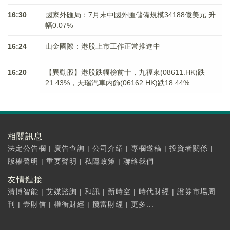
16:30
國家外匯局：7月末中國外匯儲備規模34188億美元 升
幅0.07%
16:24
山金國際：港股上市工作正常推進中
16:20
【異動股】港股跌幅榜前十，九福來(08611.HK)跌
21.43%，天瑞汽車内飾(06162.HK)跌18.44%
相關訊息
法定公告欄
|
廣告查詢
|
公司介紹
|
專欄邀稿
|
投資者關係
|
版權聲明
|
重要聲明
|
私隱政策
|
聯絡我們
友情鏈接
清博智能
|
艾媒諮詢
|
和訊
|
新時空
|
時代財經
|
證券市場周
刊
|
壹財信
|
權衡財經
|
攬富財經
|
更多...