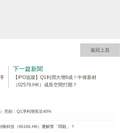
返回上頁
下一篇新聞
1淨
【IPO追蹤】Q1利潤大增8成！中偉新材
（02579.HK）成長空間打開？
HK）亮劍：Q1淨利增長近40%
橋科技（06166.HK）遭解禁「悶殺」？