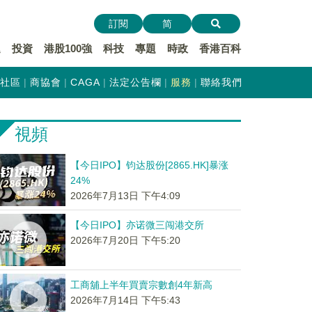
訂閱
简
遞
投資
港股100強
科技
專題
時政
香港百科
社區
商協會
CAGA
法定公告欄
服務
聯絡我們
視頻
【今日IPO】钧达股份[2865.HK]暴涨
24%
2026年7月13日 下午4:09
【今日IPO】亦诺微三闯港交所
2026年7月20日 下午5:20
工商舖上半年買賣宗數創4年新高
2026年7月14日 下午5:43