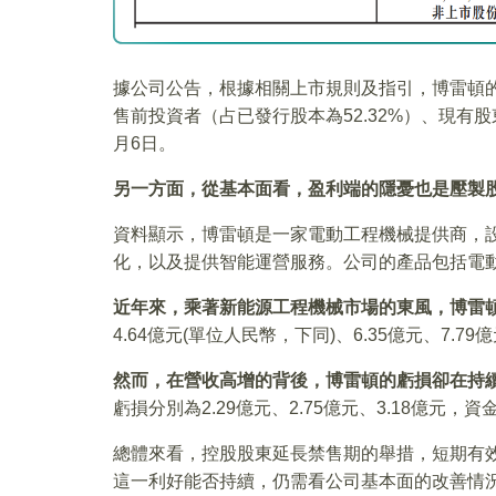
據公司公告，根據相關上市規則及指引，博雷頓的
售前投資者（占已發行股本為52.32%）、現有股東
月6日。
另一方面，從基本面看，盈利端的隱憂也是壓製
資料顯示，博雷頓是一家電動工程機械提供商，
化，以及提供智能運營服務。公司的產品包括電
近年來，乘著新能源工程機械市場的東風，博雷
4.64億元(單位人民幣，下同)、6.35億元、7.79
然而，在營收高增的背後，博雷頓的虧損卻在持
虧損分別為2.29億元、2.75億元、3.18億元，
總體來看，控股股東延長禁售期的舉措，短期有
這一利好能否持續，仍需看公司基本面的改善情