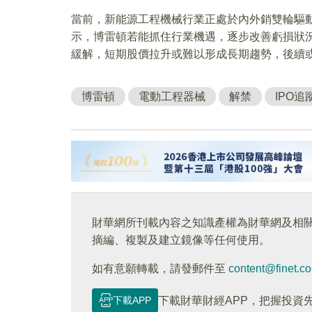
當前，新能源工程機械行業正處於內外銷雙輪驅
示，博雷頓若能抓住行業機遇，逐步改善虧損狀
緩解，短期股價拉升或難以形成長期趨勢，後續
博雷頓
電動工程器械
解禁
IPO追
財華網所刊載內容之知識產權為財華網及相
摘編、複製及建立鏡像等任何使用。
如有意願轉載，請發郵件至
content@finet.c
下載APP
下載財華財經APP，把握投資