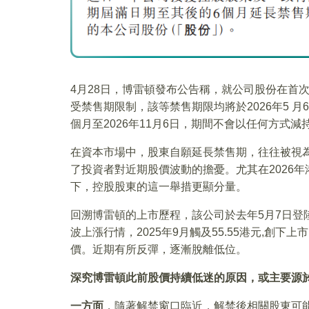
4月28日，博雷頓發布公告稱，就公司股份在首
受禁售期限制，該等禁售期限均將於2026年5 
個月至2026年11月6日，期間不會以任何方式減
在資本市場中，股東自願延長禁售期，往往被視
了投資者對近期股價波動的擔憂。尤其在2026
下，控股股東的這一舉措更顯分量。
回溯博雷頓的上市歷程，該公司於去年5月7日登
波上漲行情，2025年9月觸及55.55港元,創
價。近期有所反彈，逐漸脫離低位。
深究博雷頓此前股價持續低迷的原因，或主要源
一方面
，隨著解禁窗口臨近，解禁後相關股東可