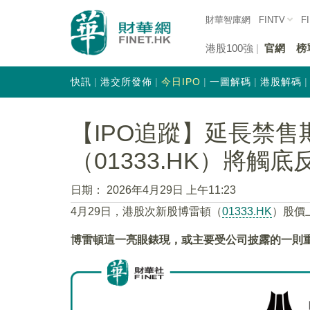
財華智庫網
FINTV
F
港股100強
官網
榜
快訊
港交所發佈
今日IPO
一圖解碼
港股解碼
【IPO追蹤】延長禁售
（01333.HK）將觸底
日期：
2026年4月29日 上午11:23
4月29日，港股次新股博雷頓（
01333.HK
）股價上
博雷頓這一亮眼錶現，或主要受公司披露的一則