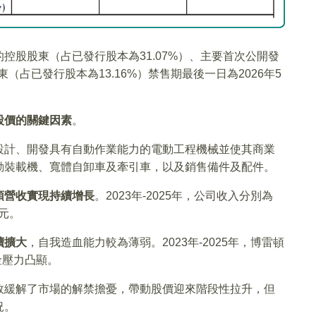
控股股東（占已發行股本為31.07%）、主要首次公開發
（占已發行股本為13.16%）禁售期最後一日為2026年5
股價的關鍵因素
。
設計、開發具有自動作業能力的電動工程機械並使其商業
動裝載機、寬體自卸車及牽引車，以及銷售備件及配件。
頓營收實現持續增長
。2023年-2025年，公司收入分別為
億元。
續擴大
，自我造血能力較為薄弱。2023年-2025年，博雷頓
資金壓力凸顯。
效緩解了市場的解禁擔憂，帶動股價迎來階段性拉升，但
況。