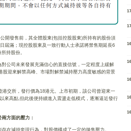
1
1
次公開發售前，其全體股東(包括控股股東)所持有的股份須
1
月6日屆滿；現控股股東及一致行動人士承諾將禁售期延長6
持所持股份。
1
為對公司未來發展充滿信心的直接信號，一定程度上緩解
年港股迎來解禁高峰、市場對解禁減持壓力高度敏感的背景
1
陸港交所，發行價為18港元。上市初期，該公司曾迎來一
1
下上市以來高點,但此後便持續進入震盪走低模式，逐漸逼近發行
1
於兩方面的壓力：
能存在減持套現行為，對股價構成了一定的拋售壓力。