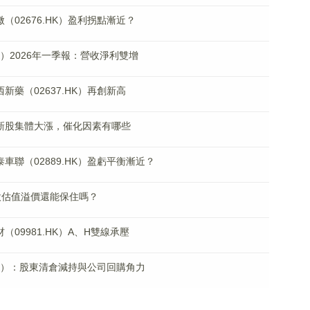
（02676.HK）盈利拐點漸近？
HK）2026年一季報：營收淨利雙增
新藥（02637.HK）再創新高
次新股集體大漲，催化因素有哪些
車聯（02889.HK）盈虧平衡漸近？
股估值溢價還能保住嗎？
09981.HK）A、H雙線承壓
.HK）：股東清倉減持與公司回購角力