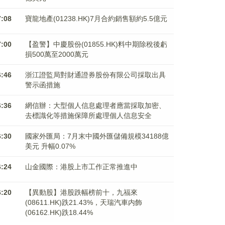
7:08
寶龍地產(01238.HK)7月合約銷售額約5.5億元
7:00
【盈警】中慶股份(01855.HK)料中期除稅後虧
損500萬至2000萬元
6:46
浙江證監局對財通證券股份有限公司採取出具
警示函措施
6:36
網信辦：大型個人信息處理者應當採取加密、
去標識化等措施保障所處理個人信息安全
6:30
國家外匯局：7月末中國外匯儲備規模34188億
美元 升幅0.07%
6:24
山金國際：港股上市工作正常推進中
6:20
【異動股】港股跌幅榜前十，九福來
(08611.HK)跌21.43%，天瑞汽車内飾
(06162.HK)跌18.44%