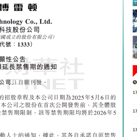
1
1
1