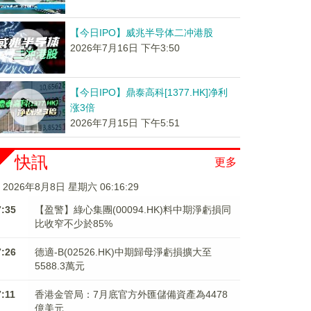
【今日IPO】威兆半导体二冲港股
2026年7月16日 下午3:50
【今日IPO】鼎泰高科[1377.HK]净利
涨3倍
2026年7月15日 下午5:51
快訊
更多
2026年8月8日 星期六 06:16:30
7:35
【盈警】綠心集團(00094.HK)料中期淨虧損同
比收窄不少於85%
7:26
德適-B(02526.HK)中期歸母淨虧損擴大至
5588.3萬元
7:11
香港金管局：7月底官方外匯儲備資產為4478
億美元