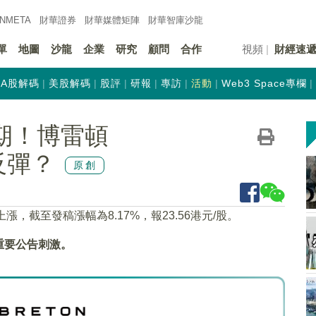
INMETA
財華證券
財華
媒體矩陣
財華
智庫沙龍
單
地圖
沙龍
企業
研究
顧問
合作
視頻
財經速
A股解碼
美股解碼
股評
研報
專訪
活動
Web3 Space專欄
期！博雷頓
反彈？
原創
漲，截至發稿漲幅為8.17%，報23.56港元/股。
重要公告刺激。