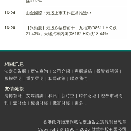
幅0.07%
16:24
山金國際：港股上市工作正常推進中
16:20
【異動股】港股跌幅榜前十，九福來(08611.HK)跌
21.43%，天瑞汽車内飾(06162.HK)跌18.44%
相關訊息
法定公告欄
|
廣告查詢
|
公司介紹
|
專欄邀稿
|
投資者關係
|
版權聲明
|
重要聲明
|
私隱政策
|
聯絡我們
友情鏈接
清博智能
|
艾媒諮詢
|
和訊
|
新時空
|
時代財經
|
證券市場周
刊
|
壹財信
|
權衡財經
|
攬富財經
|
更多...
香港政府指定刊載法定通告之憲報刊登報章
Copyright © 1998 - 2026 財華控股有限公司