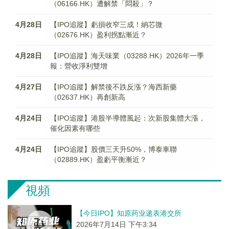
（06166.HK）遭解禁「悶殺」？
4月28日
【IPO追蹤】虧損收窄三成！納芯微
（02676.HK）盈利拐點漸近？
4月28日
【IPO追蹤】海天味業（03288.HK）2026年一季
報：營收淨利雙增
4月27日
【IPO追蹤】解禁後不跌反漲？海西新藥
（02637.HK）再創新高
4月24日
【IPO追蹤】港股半導體風起：次新股集體大漲，
催化因素有哪些
4月24日
【IPO追蹤】股價三天升50%，博泰車聯
（02889.HK）盈虧平衡漸近？
視頻
【今日IPO】知原药业递表港交所
2026年7月14日 下午3:34