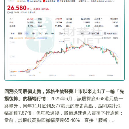
回溯公司股價走勢，派格生物醫藥上市以來走出了一輪「先
揚後抑」的極端行情
：2025年6月，該股探底8.68港元後一
路攀升，同年11月底觸及77港元的歷史高點，區間累計漲
幅高達7.87倍；但狂歡過後，股價迅速進入震盪下行通道；
當前，該股較高點回撤幅度達65.48%，直接「腰斬」。