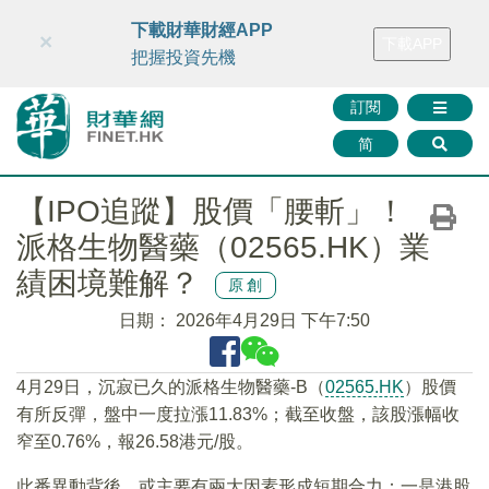
財華智庫網
FINTV
FINMETA
財華證券
媒體矩陣
下載財華財經APP
×
下載APP
智庫沙龍
聯絡我們
把握投資先機
訂閱
简
【IPO追蹤】股價「腰斬」！
派格生物醫藥（02565.HK）業
績困境難解？
原創
日期：
2026年4月29日 下午7:50
4月29日，沉寂已久的派格生物醫藥-B（
02565.HK
）股價
有所反彈，盤中一度拉漲11.83%；截至收盤，該股漲幅收
窄至0.76%，報26.58港元/股。
此番異動背後，或主要有兩大因素形成短期合力：一是港股