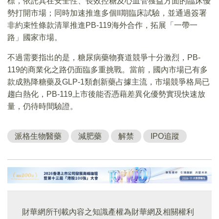
標，依託其在安全性、長效控糖及心血管獲益方面的臨床優
勢打開市場；同時加速推進多個II期臨床試驗，並通過簽署
非約束性條款清單推進PB-119海外合作，拓展「一帶一
路」國家市場。
不過需要指出的是，糖尿病藥物賽道競爭十分激烈，PB-
119的商業化之路仍面臨多重挑戰。當前，國內市場已有多
款成熟降糖藥及GLP-1類創新藥占據主流，市場競爭格局已
趨白熱化，PB-119上市後能否憑藉差異化優勢實現快速放
量，仍待時間驗證。
派格生物醫藥
減肥藥
解禁
IPO追蹤
財華網所刊載內容之知識產權為財華網及相關權利