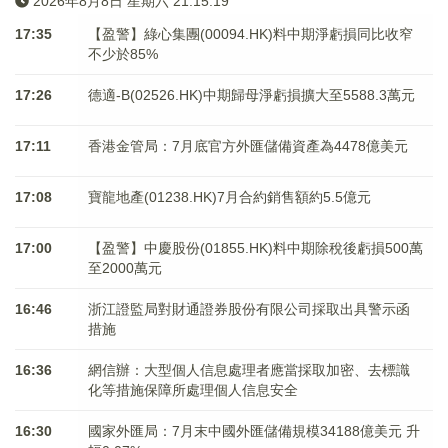
2026年8月8日 星期六 21:15:20
17:35
【盈警】綠心集團(00094.HK)料中期淨虧損同比收窄
不少於85%
17:26
德適-B(02526.HK)中期歸母淨虧損擴大至5588.3萬元
17:11
香港金管局：7月底官方外匯儲備資產為4478億美元
17:08
寶龍地產(01238.HK)7月合約銷售額約5.5億元
17:00
【盈警】中慶股份(01855.HK)料中期除稅後虧損500萬
至2000萬元
16:46
浙江證監局對財通證券股份有限公司採取出具警示函
措施
16:36
網信辦：大型個人信息處理者應當採取加密、去標識
化等措施保障所處理個人信息安全
16:30
國家外匯局：7月末中國外匯儲備規模34188億美元 升