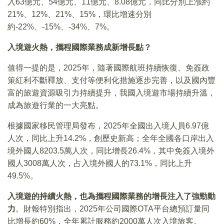
入63億元、54億元、11億元、8.08億元，同比分別上漲約
21%、12%、21%、15%，環比增速分別
約-22%、-15%、-34%、7%。
入境遊火熱，攜程國際業務成新增長點？
值得一提的是，2025年，隨著國際航班持續恢復、免簽政
策紅利不斷釋放、支付等便利化措施逐步完善，以及國內豐
富的旅遊資源吸引力持續提升，我國入境遊市場持續升溫，
成為旅遊行業的一大亮點。
根據國家移民管理局發布，2025年全國出入境人員6.97億
人次，同比上升14.2%，創歷史新高；全年全國各口岸出入
境外國人8203.5萬人次，同比增長26.4%，其中免簽入境外
國人3008萬人次，占入境外國人的73.1%，同比上升
49.5%。
入境遊的持續火熱，也為攜程國際業務的增長注入了強勁動
力
。財報特別指出，2025年公司國際OTA平台總預訂量同
比增長約60%，全年累計服務約2000萬人次入境旅客。