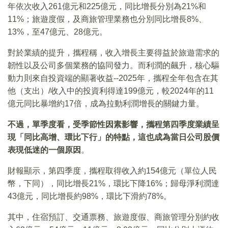
年依次收入261億元和225億元，同比增長分別為21%和
11%；旅遊度假，及商旅管理業務也分別同比增長8%、
13%，至47億元、28億元。
對於業績的提升，攜程稱，收入增長主要得益於旅遊需求的
韌性以及公司多個業務的協同發力。而利潤的飆升，核心驅
動力則來自投資端的顯著收益--2025年，攜程全年包含在其
他（支出）/收入中的投資利得達199億元，較2024年的11
億元同比暴增約17倍，成為拉動利潤增長的關鍵力量。
不過，單季度看，受季節性因素影響，攜程第四季度業績呈
現「同比高增、環比下行」的特點，這也成為當日公司股價
表現低迷的一個原因
。
財報顯示，第四季度，攜程取得收入約154億元（單位人民
幣，下同），同比增長21%，環比下降16%；歸母淨利潤達
43億元，同比增長約98%，環比下滑約78%。
其中，住宿預訂、交通票務、旅遊度假、商旅管理分別約收