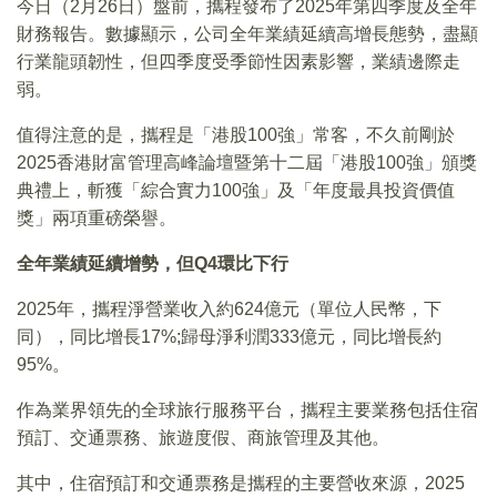
今日（2月26日）盤前，攜程發布了2025年第四季度及全年
財務報告。數據顯示，公司全年業績延續高增長態勢，盡顯
行業龍頭韌性，但四季度受季節性因素影響，業績邊際走
弱。
值得注意的是，攜程是「港股100強」常客，不久前剛於
2025香港財富管理高峰論壇暨第十二屆「港股100強」頒獎
典禮上，斬獲「綜合實力100強」及「年度最具投資價值
獎」兩項重磅榮譽。
全年業績延續增勢，但Q4環比下行
2025年，攜程淨營業收入約624億元（單位人民幣，下
同），同比增長17%;歸母淨利潤333億元，同比增長約
95%。
作為業界領先的全球旅行服務平台，攜程主要業務包括住宿
預訂、交通票務、旅遊度假、商旅管理及其他。
其中，住宿預訂和交通票務是攜程的主要營收來源，2025