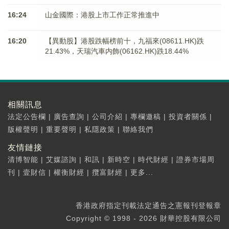
16:24
山金國際：港股上市工作正常推進中
16:20
【異動股】港股跌幅榜前十，九福來(08611.HK)跌
21.43%，天瑞汽車内飾(06162.HK)跌18.44%
相關訊息
法定公告欄
|
廣告查詢
|
公司介紹
|
專欄邀稿
|
投資者關係
|
版權聲明
|
重要聲明
|
私隱政策
|
聯絡我們
友情鏈接
清博智能
|
艾媒諮詢
|
和訊
|
新時空
|
時代財經
|
證券市場周
刊
|
壹財信
|
權衡財經
|
攬富財經
|
更多...
香港政府指定刊載法定通告之憲報刊登報章
Copyright © 1998 - 2026 財華控股有限公司