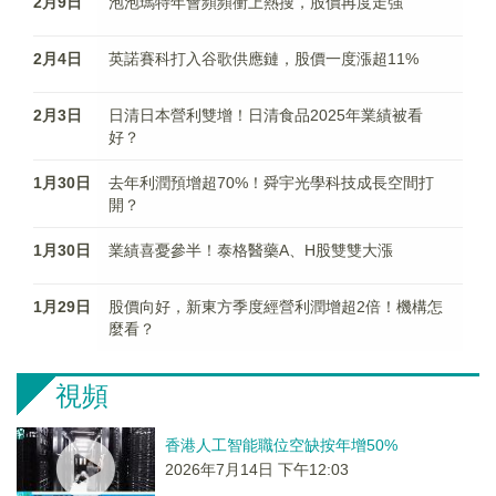
2月9日
泡泡瑪特年會頻頻衝上熱搜，股價再度走強
2月4日
英諾賽科打入谷歌供應鏈，股價一度漲超11%
2月3日
日清日本營利雙增！日清食品2025年業績被看
好？
1月30日
去年利潤預增超70%！舜宇光學科技成長空間打
開？
1月30日
業績喜憂參半！泰格醫藥A、H股雙雙大漲
1月29日
股價向好，新東方季度經營利潤增超2倍！機構怎
麼看？
視頻
香港人工智能職位空缺按年增50%
2026年7月14日 下午12:03