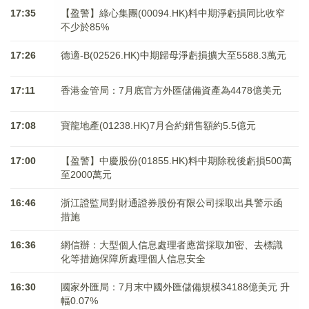
17:35
【盈警】綠心集團(00094.HK)料中期淨虧損同比收窄
不少於85%
17:26
德適-B(02526.HK)中期歸母淨虧損擴大至5588.3萬元
17:11
香港金管局：7月底官方外匯儲備資產為4478億美元
17:08
寶龍地產(01238.HK)7月合約銷售額約5.5億元
17:00
【盈警】中慶股份(01855.HK)料中期除稅後虧損500萬
至2000萬元
16:46
浙江證監局對財通證券股份有限公司採取出具警示函
措施
16:36
網信辦：大型個人信息處理者應當採取加密、去標識
化等措施保障所處理個人信息安全
16:30
國家外匯局：7月末中國外匯儲備規模34188億美元 升
幅0.07%