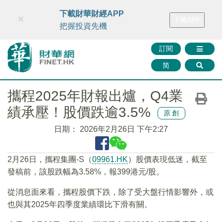
財華智庫網
FINTV
FINMETA
財華證券
媒體矩陣
下載財華財經APP
×
下載APP
智庫沙龍
聯絡我們
把握投資先機
訂閱
简
攜程2025年財報出爐，Q4業
績承壓！股價跌逾3.5%
原創
日期：
2026年2月26日 下午2:27
2月26日，攜程集團-S（
09961.HK
）股價表現低迷，截至
發稿前，該股跌幅為3.58%，報399港元/股。
從消息面來看，攜程股價下跌，除了受大盤行情影響外，或
也與其2025年四季度業績環比下滑有關。