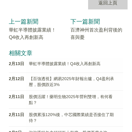
返回上頁
上一篇新聞
下一篇新聞
華虹半導體披露業績！
百濟神州首次盈利背後的
Q4收入再創新高
喜與憂
相關文章
2月13日
華虹半導體披露業績！Q4收入再創新高
2月12日
【百強透視】網易2025年財報出爐，Q4盈利承
壓，股價跌近3%
2月11日
股價活躍！藥明生物2025年營利雙增，有何看
點？
2月11日
股價累漲120%後，中芯國際業績是否接住了期
待？