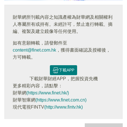
財華網所刊載內容之知識產權為財華網及相關權利
人專屬所有或持有。未經許可，禁止進行轉載、摘
編、複製及建立鏡像等任何使用。
如有意願轉載，請發郵件至
content@finet.com.hk
，獲得書面確認及授權後，
方可轉載。
下載APP
下載財華財經APP，把握投資先機
更多精彩内容，請點擊：
財華網
(https://www.finet.hk/)
財華智庫網
(https://www.finet.com.cn)
現代電視FINTV
(http://www.fintv.hk)