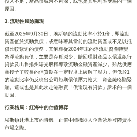
投入不足，產品護城河不夠深，或也是其毛利率受壓的一個
原因。
3. 流動性風險顯現
截至2025年9月30日，埃斯頓的流動比率小於1倍，即流動
資產低於流動負債，或意味著其當前的流動資產或不足以抵
償比較緊迫的債務，其解釋從2024年末的淨流動資產轉變
為淨流動負債，主要是存貨減少、贖回理財產品以償還銀行
貸款及出售揚州曙光股權導致流動金融資產減少。雖然供應
商授予了較長的信貸期在一定程度上緩解了壓力，但低於1
的流動比率仍反映出公司短期償債壓力較大，資金鏈略顯緊
繃。這或也是其此次赴港融資「償還現有貸款」訴求的一個
動因。
行業格局：紅海中的估值博弈
埃斯頓赴港上市的時機，正值中國機器人企業紮堆登陸資本
市場之際。