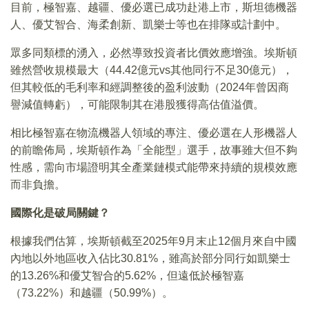
目前，極智嘉、越疆、優必選已成功赴港上市，斯坦德機器
人、優艾智合、海柔創新、凱樂士等也在排隊或計劃中。
眾多同類標的湧入，必然導致投資者比價效應增強。埃斯頓
雖然營收規模最大（44.42億元vs其他同行不足30億元），
但其較低的毛利率和經調整後的盈利波動（2024年曾因商
譽減值轉虧），可能限制其在港股獲得高估值溢價。
相比極智嘉在物流機器人領域的專注、優必選在人形機器人
的前瞻佈局，埃斯頓作為「全能型」選手，故事雖大但不夠
性感，需向市場證明其全產業鏈模式能帶來持續的規模效應
而非負擔。
國際化是破局關鍵？
根據我們估算，埃斯頓截至2025年9月末止12個月來自中國
內地以外地區收入佔比30.81%，雖高於部分同行如凱樂士
的13.26%和優艾智合的5.62%，但遠低於極智嘉
（73.22%）和越疆（50.99%）。