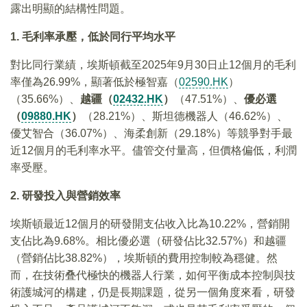
露出明顯的結構性問題。
1. 毛利率承壓，低於同行平均水平
對比同行業績，埃斯頓截至2025年9月30日止12個月的毛利
率僅為26.99%，顯著低於極智嘉（
02590.HK
）
（35.66%）、
越疆（
02432.HK
）
（47.51%）、
優必選
（
09880.HK
）
（28.21%）、斯坦德機器人（46.62%）、
優艾智合（36.07%）、海柔創新（29.18%）等競爭對手最
近12個月的毛利率水平。儘管交付量高，但價格偏低，利潤
率受壓。
2. 研發投入與營銷效率
埃斯頓最近12個月的研發開支佔收入比為10.22%，營銷開
支佔比為9.68%。相比優必選（研發佔比32.57%）和越疆
（營銷佔比38.82%），埃斯頓的費用控制較為穩健。然
而，在技術叠代極快的機器人行業，如何平衡成本控制與技
術護城河的構建，仍是長期課題，從另一個角度來看，研發