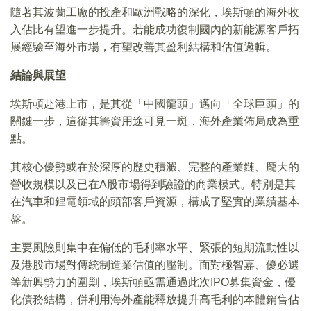
隨著其波蘭工廠的投產和歐洲戰略的深化，埃斯頓的海外收
入佔比有望進一步提升。若能成功復制國內的新能源客戶拓
展經驗至海外市場，有望改善其盈利結構和估值邏輯。
結論與展望
埃斯頓赴港上市，是其從「中國龍頭」邁向「全球巨頭」的
關鍵一步，這從其籌資用途可見一斑，海外產業佈局成為重
點。
其核心優勢或在於深厚的歷史積澱、完整的產業鏈、龐大的
營收規模以及已在A股市場得到驗證的商業模式。特別是其
在汽車和鋰電領域的頭部客戶資源，構成了堅實的業績基本
盤。
主要風險則集中在偏低的毛利率水平、緊張的短期流動性以
及港股市場對傳統制造業估值的壓制。面對極智嘉、優必選
等新興勢力的圍剿，埃斯頓亟需通過此次IPO募集資金，優
化債務結構，併利用海外產能釋放提升高毛利的本體銷售佔