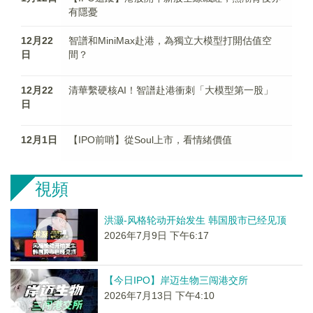
有隱憂
12月22
智譜和MiniMax赴港，為獨立大模型打開估值空
日
間？
12月22
清華繫硬核AI！智譜赴港衝刺「大模型第一股」
日
12月1日
【IPO前哨】從Soul上市，看情緒價值
視頻
洪灏-风格轮动开始发生 韩国股市已经见顶
2026年7月9日 下午6:17
【今日IPO】岸迈生物三闯港交所
2026年7月13日 下午4:10