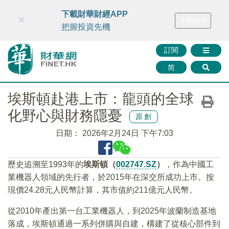
財華智庫網
FINTV
FINMETA
財華證券
媒體矩陣
下載財華財經APP
×
下載APP
智庫沙龍
聯絡我們
把握投資先機
訂閱
简
埃斯頓赴港上市：龍頭的全球
化野心與財務隱憂
原創
日期：
2026年2月24日 下午7:03
歷史追溯至1993年的
埃斯頓（
002747.SZ
）
，作為中國工
業機器人領域的先行者，於2015年在深交所成功上市。按
現價24.28元人民幣計算，其市值約211億元人民幣。
從2010年產出第一台工業機器人，到2025年波蘭制造基地
落成，埃斯頓通過一系列併購與自建，構建了從核心部件到