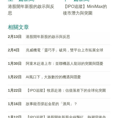
港股開年新股的啟示與反
【IPO追蹤】MiniMax的
思
後市潛力與突圍
相關文章
2月13日
港股開年新股的啟示與反思
2月4日
兆威機電「靈巧手」破局，雙平台上市拓展全球
1月30日
阿童木赴港上市：並聯機器人龍頭的突圍與隱憂
1月22日
AI風口下，大族數控的機遇與隱憂
1月22日
【IPO追蹤】牧原赴港：估值落差下的全球化突圍
1月16日
故事能否撐起金星的「酒局」？
1月12日
【IPO追蹤】港股開年新股全線飄紅，熱潮背後亦