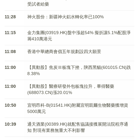
受試者給藥
11:28
神火股份：新疆神火鋁水轉化率已100%
11:15
金力集團(03919.HK)盤中漲超54% 擬折讓5.1%配股淨
籌410萬港元
11:08
香港中華總商會倡五年規劃設四大願景
11:00
【異動股】焦炭Ⅲ板塊下挫，陝西黑貓(601015.CN)跌
8.38%
11:00
【異動股】醫療研發外包板塊拉升，畢得醫藥
(688073.CN)漲20.01%
10:50
宜明昂科-B(01541.HK)附屬宜明凱爾生物醫藥獲增資
5000萬元
10:39
通天酒業(00389.HK)就配售協議接獲展開法院程序通
知 對現有業務無重大不利影響