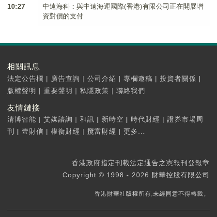
10:27
中遠海科：與中遠海運國際(香港)有限公司正在開展增
資對價的支付
相關訊息
法定公告欄
|
廣告查詢
|
公司介紹
|
專欄邀稿
|
投資者關係
|
版權聲明
|
重要聲明
|
私隱政策
|
聯絡我們
友情鏈接
清博智能
|
艾媒諮詢
|
和訊
|
新時空
|
時代財經
|
證券市場周
刊
|
壹財信
|
權衡財經
|
攬富財經
|
更多...
香港政府指定刊載法定通告之憲報刊登報章
Copyright © 1998 - 2026 財華控股有限公司
香港財華社版權所有,未經同意不得轉載。