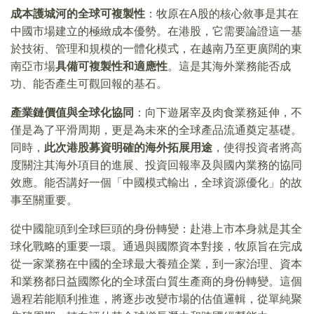
成本護城河的全球可複製性
：牧原在A股的核心敘事是其在
中國市場建立的極緻成本優勢。在港股，它需要論證這一基
於技術、管理和規模的一體化模式，在越南乃至更廣闊的東
南亞市場
具備可複製性和適應性
。這是其海外業務能否成
功、能否產生可觀回報的基石。
產業鏈價值與全球化協同
：向下遊屠宰及肉食業務延伸，不
僅是為了平滑周期，更是為未來的全球產品流通奠定基礎。
同時，
此次港股募資明確的海外拓展用途
，使得投資者將高
度關注其海外項目的進展、投資回報率及與國內業務的協同
效應。能否講好一個「中國模式輸出，全球資源優化」的故
事至關重要。
從中國龍頭到全球巨頭的身份轉變：赴港上市本身就是其全
球化戰略的重要一環。通過與國際資本對接，牧原旨在完成
從一家業務在中國的全球最大養殖企業，到一家治理、資本
和業務都日益國際化的全球蛋白質生產商的身份轉變。這個
過程若能順利推進，將逐步改變市場的估值邏輯，從單純聚