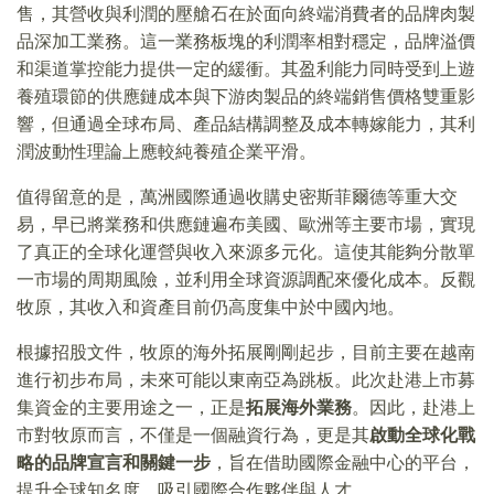
售，其營收與利潤的壓艙石在於面向終端消費者的品牌肉製
品深加工業務。這一業務板塊的利潤率相對穩定，品牌溢價
和渠道掌控能力提供一定的緩衝。其盈利能力同時受到上遊
養殖環節的供應鏈成本與下游肉製品的終端銷售價格雙重影
響，但通過全球布局、產品結構調整及成本轉嫁能力，其利
潤波動性理論上應較純養殖企業平滑。
值得留意的是，萬洲國際通過收購史密斯菲爾德等重大交
易，早已將業務和供應鏈遍布美國、歐洲等主要市場，實現
了真正的全球化運營與收入來源多元化。這使其能夠分散單
一市場的周期風險，並利用全球資源調配來優化成本。反觀
牧原，其收入和資產目前仍高度集中於中國內地。
根據招股文件，牧原的海外拓展剛剛起步，目前主要在越南
進行初步布局，未來可能以東南亞為跳板。此次赴港上市募
集資金的主要用途之一，正是
拓展海外業務
。因此，赴港上
市對牧原而言，不僅是一個融資行為，更是其
啟動全球化戰
略的品牌宣言和關鍵一步
，旨在借助國際金融中心的平台，
提升全球知名度，吸引國際合作夥伴與人才。