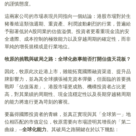
的謹慎態度。
這兩家公司的市場表現共同指向一個結論：港股市場對於生
豬養殖這類強週期、重資產、利潤波動劇烈的行業，普遍給
予顯著低於A股同業的估值溢價。投資者更看重現金流的安
全邊際、成本控制的極致能力以及穿越周期的確定性，而非
單純的增長規模或是行業地位。
牧原的挑戰與破局之路：全球化敘事能否打開估值天花板？
因此，牧原此次赴港上市，雖能拓寬國際融資渠道、提升品
牌影響力，並為其全球擴張補充資本彈藥，但面臨的首要挑
戰即「估值落差」。港股市場更成熟、機構投資者占比更
高，對其業績的周期性、現金流穩定性以及長期穿越豬周期
的能力將進行更為苛刻的審視。
要贏得國際投資者的青睞，並真正實現與其「全球第一」地
位相匹配的市值定位，牧原需要向市場證明其增長的「第二
曲線」--
全球化能力
。其破局之路關鍵在於以下幾點：