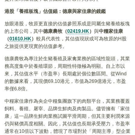
港股「養殖板塊」估值錨：德康與家佳康的鏡鑑
放眼港股，牧原更直接的估值參照系或是同屬生豬養殖板塊
的上市公司，其中
德康農牧（
02419.HK
）
與
中糧家佳康
（
01610.HK
）
較具代表性，其估值現狀或可為牧原的H股
之旅提供更現實的估值參考。
德康農牧為專注於生豬養殖及家禽業務的區域性龍頭，其業
務高度集中於養殖環節，周期性特徵極為明顯。自上市以
來，其估值水平（市盈率）長期處於個位數區間。從Wind
的數據來看，其現價69.10港元，市值為269億港元，市盈
率僅6.8倍。
中糧家佳康作為央企中糧集團旗下的肉類平台，其業務覆蓋
飼料、養殖、屠宰、品牌生鮮肉及肉製品。儘管擁有「家佳
康」這一品牌生鮮肉業務試圖平滑周期，但其主要利潤來源
仍與豬價高度相關。因此，其估值也長期承受壓力，市盈率
通常在10倍以下波動，體現了市場對於「周期主導」型企業