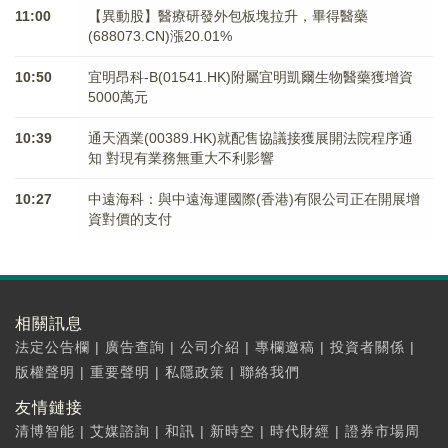
11:00
【異動股】醫療研發外包板塊拉升，畢得醫藥
(688073.CN)漲20.01%
10:50
宜明昂科-B(01541.HK)附屬宜明凱爾生物醫藥獲增資
5000萬元
10:39
通天酒業(00389.HK)就配售協議接獲展開法院程序通
知 對現有業務無重大不利影響
10:27
中遠海科：與中遠海運國際(香港)有限公司正在開展增
資對價的支付
相關訊息
法定公告欄
|
廣告查詢
|
公司介紹
|
專欄邀稿
|
投資者關係
|
版權聲明
|
重要聲明
|
私隱政策
|
聯絡我們
友情鏈接
清博智能
|
艾媒諮詢
|
和訊
|
新時空
|
時代財經
|
證券市場周