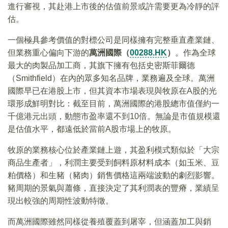
進行審視，其赴港上市後的估值前景或許需要更為冷靜的評
估。
一個極具參考價值的對標公司是同樣擁有完整垂直產業鏈、
但業務重心偏向下游的
萬洲國際（
00288.HK
）
。作為全球
最大的肉製品加工商，其旗下擁有包括史密斯菲爾德
（Smithfield）在內的眾多知名品牌，業務遍及全球。萬洲
國際早已在港股上市，但其資本市場表現與牧原在A股的光
環形成鮮明對比：截至目前，萬洲國際的港股總市值僅約一
千億港元出頭，動態市盈率還不到10倍。無論是市值規模還
是估值水平，都遠低於當前A股市場上的牧原。
牧原的業務核心位於產業鏈上遊，其盈利模式類似於「大宗
商品生產者」，利潤主要受到飼料原材料成本（如玉米、豆
粕價格）和生豬（豬肉）銷售價格這兩端波動的劇烈影響。
豬周期的景氣與蕭條，直接決定了其利潤表的豐瘠，業績呈
現出較強的周期性波動特徵。
而萬洲國際雖然同樣從養殖覆蓋到屠宰，但涵蓋加工與銷