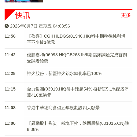
快訊
更多
2026年8月7日 星期五 04:03:57
11:56
【盈喜】CGII HLDGS(01940.HK)料中期稅後純利增
至不少於1億元
11:42
億騰嘉和(06998.HK)GB268 Ib/II期臨床試驗完成首例
受試者給藥
11:28
神火股份：新疆神火鋁水轉化率已100%
11:15
金力集團(03919.HK)盤中漲超54% 擬折讓5.1%配股淨
籌410萬港元
11:08
香港中華總商會倡五年規劃設四大願景
11:00
【異動股】焦炭Ⅲ板塊下挫，陝西黑貓(601015.CN)跌
8.38%