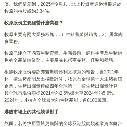
倍。我們留意到，2025年9月末，北上投資者通過港股通於
牧原的持股或約3.34%。
牧原股份主要經營什麼業務？
牧原主要有兩大業務板塊：1）生豬養殖與銷售，2）屠宰肉
食業務。
牧原已建立了涵蓋生豬育種、生豬養殖、飼料生產及生豬銷
售的全產業鏈業務，主要產品包括商品豬、仔豬和種豬。
根據牧原股份委託弗若斯特沙利文撰寫的報告，自2021年
起，按生豬產能及出欄量計算，牧原為全球第一大生豬養殖
企業，生豬出欄量連續四年全球第一，按生豬出欄量計算，
其全球市場份額從2021年的2.6%擴大至2024年的5.6%。
2024年，其擁有全球最大的生豬產能，達8100萬頭。
港股市場上的其他競爭對手
然而，若將牧原置於更廣闊的全球及港股肉類產業資本舞台