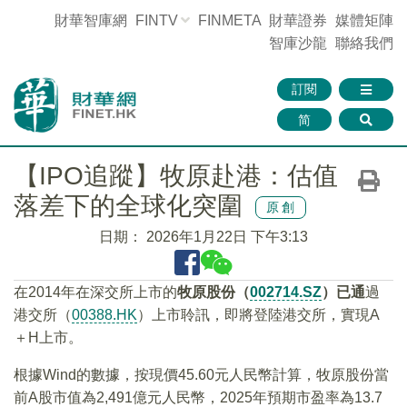
財華智庫網
FINTV
FINMETA
財華證券
媒體矩陣
智庫沙龍
聯絡我們
訂閱
简
【IPO追蹤】牧原赴港：估值
落差下的全球化突圍
原創
日期：
2026年1月22日 下午3:13
在2014年在深交所上市的
牧原股份（
002714.SZ
）已通
過
港交所（
00388.HK
）上市聆訊，即將登陸港交所，實現A
＋H上市。
根據Wind的數據，按現價45.60元人民幣計算，牧原股份當
前A股市值為2,491億元人民幣，2025年預期市盈率為13.7