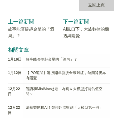
返回上頁
上一篇新聞
下一篇新聞
故事能否撐起金星的「酒
AI風口下，大族數控的機
局」？
遇與隱憂
相關文章
1月16日
故事能否撐起金星的「酒局」？
1月12日
【IPO追蹤】港股開年新股全線飄紅，熱潮背後亦
有隱憂
12月22
智譜和MiniMax赴港，為獨立大模型打開估值空
日
間？
12月22
清華繫硬核AI！智譜赴港衝刺「大模型第一股」
日