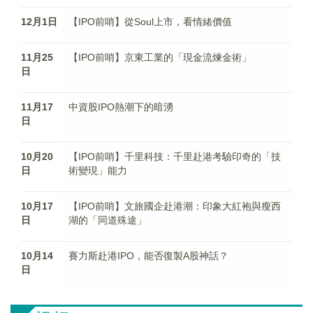
12月1日
【IPO前哨】從Soul上市，看情緒價值
11月25
【IPO前哨】京東工業的「現金流煉金術」
日
11月17
中資股IPO熱潮下的暗湧
日
10月20
【IPO前哨】千里科技：千里赴港考驗印奇的「技
日
術變現」能力
10月17
【IPO前哨】文旅國企赴港潮：印象大紅袍與瘦西
日
湖的「同道殊途」
10月14
賽力斯赴港IPO，能否復製A股神話？
日