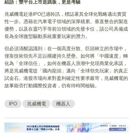
結語：雙平台上市是跳板，更是考驗
兆威機電赴港IPO已過聆訊，標誌著其全球化戰略邁出實質
性一步。憑藉在汽車電子領域的深厚積累、垂直整合的製造
優勢，以及在靈巧手等前沿領域的先發卡位，該公司具備成
長為全球微型驅動系統重要玩家的潛力。
但必須清醒認識到：在一個高度分散、巨頭林立的市場中，
僅靠技術領先不足以構建持久壁壘。如何將「中國速度」轉
化為「全球信任」，如何在機器人浪潮中兌現商業化承諾，
將是兆威機電從「國內龍頭」邁向「全球領先玩家」的真正
試金石。港股市場向來對盈利確定性要求嚴苛，兆威機電的
故事能否打動國際投資者，仍有待時間檢驗。
IPO
兆威機電
機器人