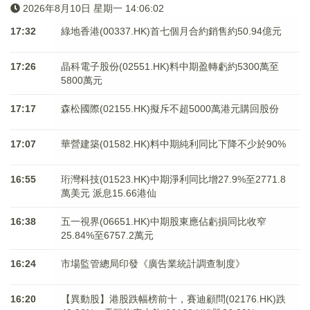
2026年8月10日 星期一 14:06:03
17:32
綠地香港(00337.HK)首七個月合約銷售約50.94億元
17:26
晶科電子股份(02551.HK)料中期盈轉虧約5300萬至
5800萬元
17:17
森松國際(02155.HK)擬斥不超5000萬港元購回股份
17:07
華營建築(01582.HK)料中期純利同比下降不少於90%
16:55
珩灣科技(01523.HK)中期淨利同比增27.9%至2771.8
萬美元 派息15.66港仙
16:38
五一視界(06651.HK)中期股東應佔虧損同比收窄
25.84%至6757.2萬元
16:24
市場監管總局印發《廣告業統計調查制度》
16:20
【異動股】港股跌幅榜前十，賽迪顧問(02176.HK)跌