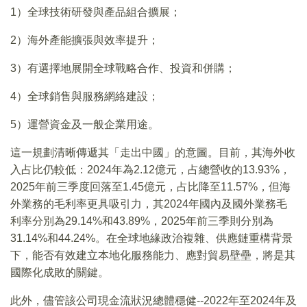
1）全球技術研發與產品組合擴展；
2）海外產能擴張與效率提升；
3）有選擇地展開全球戰略合作、投資和併購；
4）全球銷售與服務網絡建設；
5）運營資金及一般企業用途。
這一規劃清晰傳遞其「走出中國」的意圖。目前，其海外收
入占比仍較低：2024年為2.12億元，占總營收的13.93%，
2025年前三季度回落至1.45億元，占比降至11.57%，但海
外業務的毛利率更具吸引力，其2024年國內及國外業務毛
利率分別為29.14%和43.89%，2025年前三季則分別為
31.14%和44.24%。在全球地緣政治複雜、供應鏈重構背景
下，能否有效建立本地化服務能力、應對貿易壁壘，將是其
國際化成敗的關鍵。
此外，儘管該公司現金流狀況總體穩健--2022年至2024年及