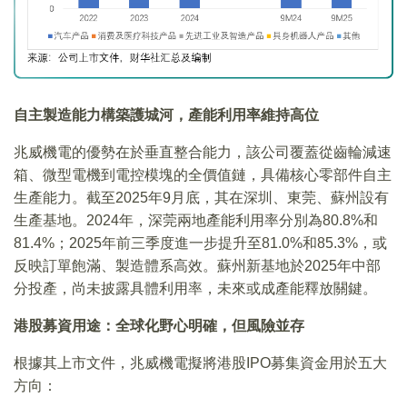
自主製造能力構築護城河，產能利用率維持高位
兆威機電的優勢在於垂直整合能力，該公司覆蓋從齒輪減速
箱、微型電機到電控模塊的全價值鏈，具備核心零部件自主
生產能力。截至2025年9月底，其在深圳、東莞、蘇州設有
生產基地。2024年，深莞兩地產能利用率分別為80.8%和
81.4%；2025年前三季度進一步提升至81.0%和85.3%，或
反映訂單飽滿、製造體系高效。蘇州新基地於2025年中部
分投產，尚未披露具體利用率，未來或成產能釋放關鍵。
港股募資用途：全球化野心明確，但風險並存
根據其上市文件，兆威機電擬將港股IPO募集資金用於五大
方向：