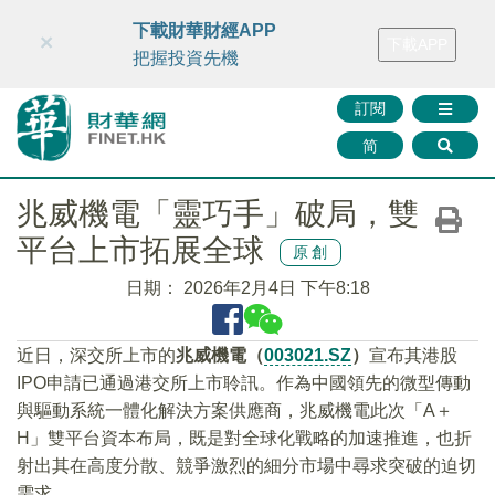
財華智庫網
FINTV
FINMETA
財華證券
媒體矩陣
下載財華財經APP
×
下載APP
智庫沙龍
聯絡我們
把握投資先機
訂閱
简
兆威機電「靈巧手」破局，雙
平台上市拓展全球
原創
日期：
2026年2月4日 下午8:18
近日，深交所上市的
兆威機電（
003021.SZ
）
宣布其港股
IPO申請已通過港交所上市聆訊。作為中國領先的微型傳動
與驅動系統一體化解決方案供應商，兆威機電此次「A＋
H」雙平台資本布局，既是對全球化戰略的加速推進，也折
射出其在高度分散、競爭激烈的細分市場中尋求突破的迫切
需求。