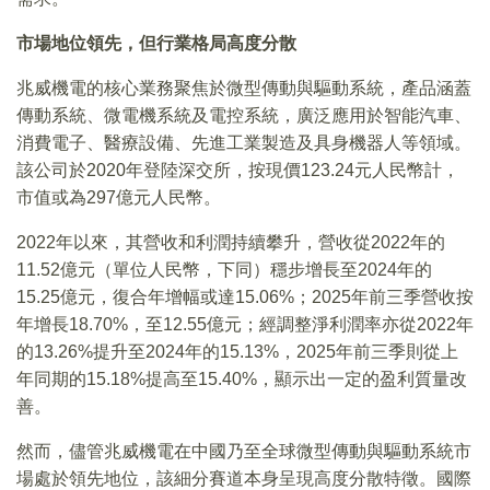
市場地位領先，但行業格局高度分散
兆威機電的核心業務聚焦於微型傳動與驅動系統，產品涵蓋
傳動系統、微電機系統及電控系統，廣泛應用於智能汽車、
消費電子、醫療設備、先進工業製造及具身機器人等領域。
該公司於2020年登陸深交所，按現價123.24元人民幣計，
市值或為297億元人民幣。
2022年以來，其營收和利潤持續攀升，營收從2022年的
11.52億元（單位人民幣，下同）穩步增長至2024年的
15.25億元，復合年增幅或達15.06%；2025年前三季營收按
年增長18.70%，至12.55億元；經調整淨利潤率亦從2022年
的13.26%提升至2024年的15.13%，2025年前三季則從上
年同期的15.18%提高至15.40%，顯示出一定的盈利質量改
善。
然而，儘管兆威機電在中國乃至全球微型傳動與驅動系統市
場處於領先地位，該細分賽道本身呈現高度分散特徵。國際