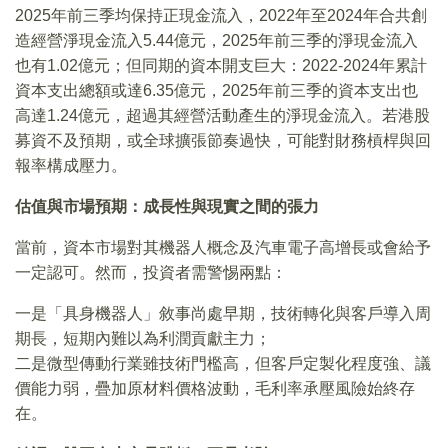
2025年前三季均保持正現金流入，2022年至2024年合共創
造經營淨現金流入5.44億元，2025年前三季的淨現金流入
也有1.02億元；但同期的資本開支巨大：2022-2024年累計
資本支出總額或達6.35億元，2025年前三季的資本支出也
高達1.24億元，超過其經營活動產生的淨現金流入。若港股
募資不及預期，或全球擴張節奏過快，可能對財務槓桿與回
報率構成壓力。
估值與市場預期：成長性與現實之間的張力
當前，資本市場對其機器人概念及汽車電子高增長或會給予
一定認可。然而，投資者需警惕兩點：
一是「具身機器人」敘事尚處早期，技術轉化與客戶導入周
期長，短期內難以為利潤貢獻主力；
二是微型傳動行業雖技術門檻高，但客戶定製化程度強、議
價能力弱，疊加原材料價格波動，毛利率承壓風險始終存
在。