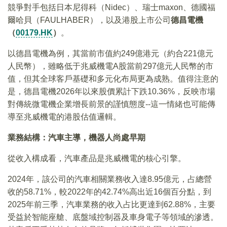
競爭對手包括日本尼得科（Nidec）、瑞士maxon、德國福
爾哈貝（FAULHABER），以及港股上市公司
德昌電機
（
00179.HK
）
。
以德昌電機為例，其當前市值約249億港元（約合221億元
人民幣），雖略低于兆威機電A股當前297億元人民幣的市
值，但其全球客戶基礎和多元化布局更為成熟。值得注意的
是，德昌電機2026年以來股價累計下跌10.36%，反映市場
對傳統微電機企業增長前景的謹慎態度--這一情緒也可能傳
導至兆威機電的港股估值邏輯。
業務結構：汽車主導，機器人尚處早期
從收入構成看，汽車產品是兆威機電的核心引擎。
2024年，該公司的汽車相關業務收入達8.95億元，占總營
收的58.71%，較2022年的42.74%高出近16個百分點，到
2025年前三季，汽車業務的收入占比更達到62.88%，主要
受益於智能座艙、底盤域控制器及車身電子等領域的滲透。