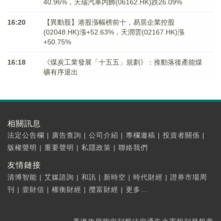
40.96%，天瑞汽車内飾(06162.HK)跌26.09%
16:20
【異動股】港股漲幅榜前十，易居企業控股
(02048.HK)漲+52.63%，天潤雲(02167.HK)漲
+50.75%
16:18
《煤炭工業發展「十五五」規劃》：推動落後產能煤
礦有序退出
相關訊息
法定公告欄
|
廣告查詢
|
公司介紹
|
專欄邀稿
|
投資者關係
|
版權聲明
|
重要聲明
|
私隱政策
|
聯絡我們
友情鏈接
清博智能
|
艾媒諮詢
|
和訊
|
新時空
|
時代財經
|
證券市場周
刊
|
壹財信
|
權衡財經
|
攬富財經
|
更多...