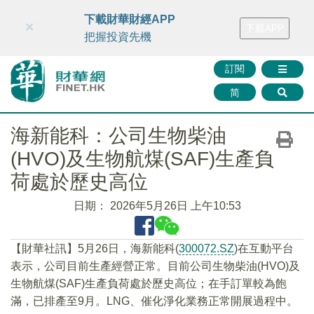
財華智庫網
FINTV
FINMETA
財華證券
媒體矩陣
下載財華財經APP
×
下載APP
智庫沙龍
聯絡我們
把握投資先機
訂閱
简
海新能科：公司生物柴油
(HVO)及生物航煤(SAF)生產負
荷處於歷史高位
日期：
2026年5月26日 上午10:53
【財華社訊】5月26日，海新能科(
300072.SZ
)在互動平台
表示，公司目前生產經營正常。目前公司生物柴油(HVO)及
生物航煤(SAF)生產負荷處於歷史高位；在手訂單較為飽
滿，已排產至9月。LNG、催化淨化業務正常開展過程中。