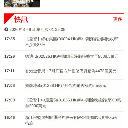
快訊
更多
2026年8月8日 星期六 01:35:08
17:35
【盈警】綠心集團(00094.HK)料中期淨虧損同比收窄
不少於85%
17:26
德適-B(02526.HK)中期歸母淨虧損擴大至5588.3萬元
17:11
香港金管局：7月底官方外匯儲備資產為4478億美元
17:08
寶龍地產(01238.HK)7月合約銷售額約5.5億元
17:00
【盈警】中慶股份(01855.HK)料中期除稅後虧損500萬
至2000萬元
16:46
浙江證監局對財通證券股份有限公司採取出具警示函
措施