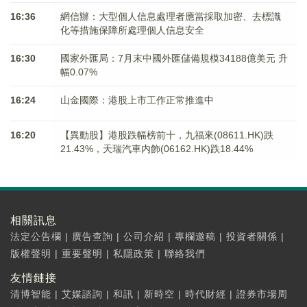
16:36
網信辦：大型個人信息處理者應當採取加密、去標識
化等措施保障所處理個人信息安全
16:30
國家外匯局：7月末中國外匯儲備規模34188億美元 升
幅0.07%
16:24
山金國際：港股上市工作正常推進中
16:20
【異動股】港股跌幅榜前十，九福來(08611.HK)跌
21.43%，天瑞汽車内飾(06162.HK)跌18.44%
相關訊息
法定公告欄
|
廣告查詢
|
公司介紹
|
專欄邀稿
|
投資者關係
|
版權聲明
|
重要聲明
|
私隱政策
|
聯絡我們
友情鏈接
清博智能
|
艾媒諮詢
|
和訊
|
新時空
|
時代財經
|
證券市場周