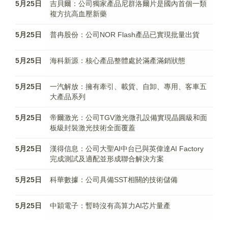
5月25日
吉貝爾：公司獨家產品尼群洛爾片是國內首個一類
複方抗高血壓新藥
5月25日
普冉股份：公司NOR Flash產品已實現批量出貨
5月25日
海科新源：核心產品整體處於滿產滿銷狀態
5月25日
一汽解放：擁有牽引、載貨、自卸、專用、客車五
大產品系列
5月25日
帝爾激光：公司TGV激光微孔設備實現晶圓級和面
板級封裝激光技術全面覆蓋
5月25日
漢得信息：公司大聖AI中台已與英偉達AI Factory
完成測試及適配並形成聯合解決方案
5月25日
科華數據：公司具備SST相關的技術儲備
5月25日
中穎電子：暫時沒有高算力AI芯片量產