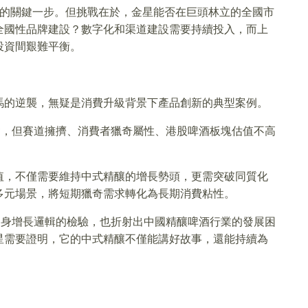
中的關鍵一步。但挑戰在於，金星能否在巨頭林立的全國市
全國性品牌建設？數字化和渠道建設需要持續投入，而上
投資間艱難平衡。
馬的逆襲，無疑是消費升級背景下產品創新的典型案例。
礎，但賽道擁擠、消費者獵奇屬性、港股啤酒板塊估值不高
值，不僅需要維持中式精釀的增長勢頭，更需突破同質化
多元場景，將短期獵奇需求轉化為長期消費粘性。
自身增長邏輯的檢驗，也折射出中國精釀啤酒行業的發展困
星需要證明，它的中式精釀不僅能講好故事，還能持續為