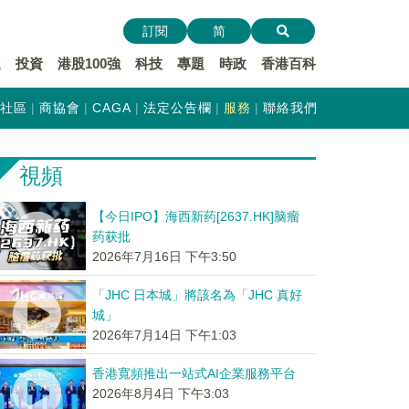
訂閱
简
遞
投資
港股100強
科技
專題
時政
香港百科
社區
商協會
CAGA
法定公告欄
服務
聯絡我們
視頻
【今日IPO】海西新药[2637.HK]脑瘤
药获批
2026年7月16日 下午3:50
「JHC 日本城」將該名為「JHC 真好
城」
2026年7月14日 下午1:03
香港寬頻推出一站式AI企業服務平台
2026年8月4日 下午3:03