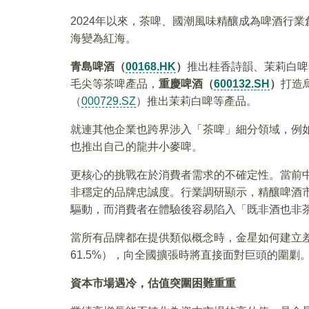
2024年以來，茶啤、國潮風味精釀成為啤酒行
海變為紅海。
青島啤酒（
00168.HK
）
推出桂香詩韻、茉莉白啤
毛尖等茶啤產品，
重慶啤酒（
600132.SH
）
打造
（
000729.SZ
）推出茉莉白啤等產品。
就連其他企業也跨界涉入「茶啤」細分領域，例
也推出自己的龍井小麥啤。
更核心的挑戰在於消費者需求的不確定性。當前
非穩定的品牌忠誠度。行業調研顯示，精釀啤酒
驅動，而消費者在體驗後容易陷入「既非酒也非
當所有品牌都在提供類似概念時，金星如何建立
61.5%），向全國擴張時將直接面對巨頭的圍剿
資本市場遇冷，估值突圍困難重重