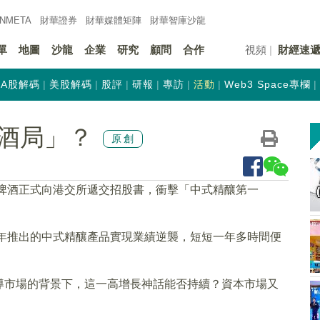
INMETA
財華證券
財華
媒體矩陣
財華
智庫沙龍
單
地圖
沙龍
企業
研究
顧問
合作
視頻
財經速
A股解碼
美股解碼
股評
研報
專訪
活動
Web3 Space專欄
酒局」？
原創
星啤酒正式向港交所遞交招股書，衝擊「中式精釀第一
4年推出的中式精釀產品實現業績逆襲，短短一年多時間便
導市場的背景下，這一高增長神話能否持續？資本市場又