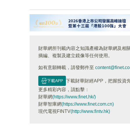
財華網所刊載內容之知識產權為財華網及相
摘編、複製及建立鏡像等任何使用。
如有意願轉載，請發郵件至
content@finet.c
下載APP
下載財華財經APP，把握投資
更多精彩内容，請點擊：
財華網
(https://www.finet.hk/)
財華智庫網
(https://www.finet.com.cn)
現代電視FINTV
(http://www.fintv.hk)