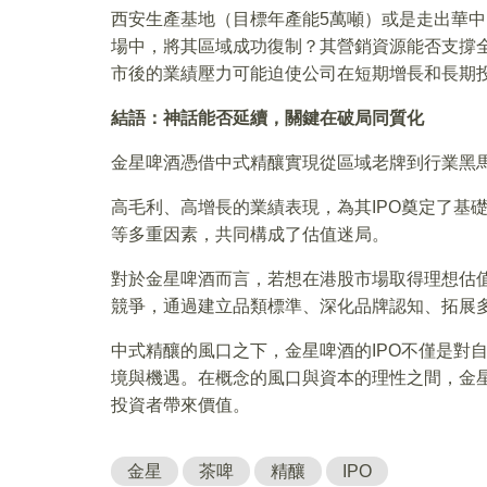
西安生產基地（目標年產能5萬噸）或是走出華
場中，將其區域成功復制？其營銷資源能否支撐
市後的業績壓力可能迫使公司在短期增長和長期
結語：神話能否延續，關鍵在破局同質化
金星啤酒憑借中式精釀實現從區域老牌到行業黑
高毛利、高增長的業績表現，為其IPO奠定了基
等多重因素，共同構成了估值迷局。
對於金星啤酒而言，若想在港股市場取得理想估
競爭，通過建立品類標準、深化品牌認知、拓展
中式精釀的風口之下，金星啤酒的IPO不僅是對
境與機遇。在概念的風口與資本的理性之間，金
投資者帶來價值。
金星
茶啤
精釀
IPO