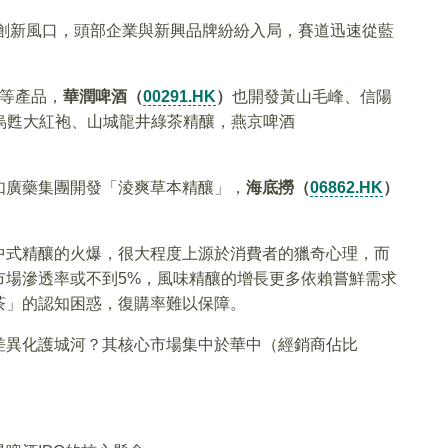
業創新風口，頭部企業與新興品牌紛紛入局，賽道迅速從藍
等產品，
華潤啤酒（
00291.HK
）
也開發黃山毛峰、信陽
烏甦大紅袍、山城龍井綠茶精釀，燕京啤酒
如廣藥集團開發「淩爽草本精釀」，
海底撈（
06862.HK
）
中式精釀的火爆，很大程度上源於消費者的獵奇心理，而
市場滲透率或不到5%，風味精釀的增長更多依賴嘗鮮需求
茶」的認知困惑，復購率難以保障。
差異化護城河？其核心市場集中於華中（經銷商佔比
。