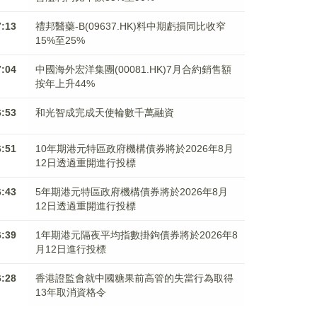
7:13
禮邦醫藥-B(09637.HK)料中期虧損同比收窄
15%至25%
7:04
中國海外宏洋集團(00081.HK)7月合約銷售額
按年上升44%
6:53
和光智成完成天使輪數千萬融資
6:51
10年期港元特區政府機構債券將於2026年8月
12日透過重開進行投標
6:43
5年期港元特區政府機構債券將於2026年8月
12日透過重開進行投標
6:39
1年期港元隔夜平均指數掛鉤債券將於2026年8
月12日進行投標
6:28
香港證監會就中國糖果前高管的失當行為取得
13年取消資格令