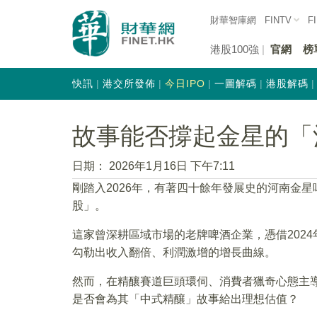
財華智庫網
FINTV
F
港股100強
官網
榜
快訊
港交所發佈
今日IPO
一圖解碼
港股解碼
故事能否撐起金星的「
日期：
2026年1月16日 下午7:11
剛踏入2026年，有著四十餘年發展史的河南金
股」。
這家曾深耕區域市場的老牌啤酒企業，憑借202
勾勒出收入翻倍、利潤激增的增長曲線。
然而，在精釀賽道巨頭環伺、消費者獵奇心態主
是否會為其「中式精釀」故事給出理想估值？