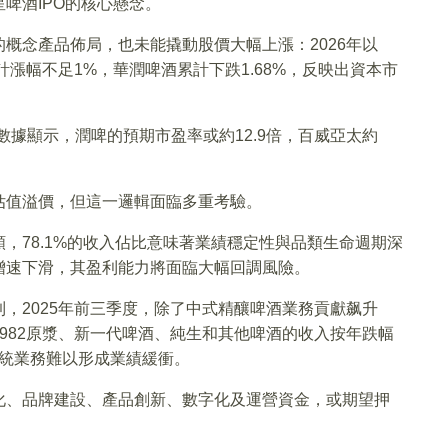
啤酒IPO的核心懸念。
概念產品佈局，也未能撬動股價大幅上漲：2026年以
計漲幅不足1%，華潤啤酒累計下跌1.68%，反映出資本市
數據顯示，潤啤的預期市盈率或約12.9倍，百威亞太約
估值溢價，但這一邏輯面臨多重考驗。
，78.1%的收入佔比意味著業績穩定性與品類生命週期深
增速下滑，其盈利能力將面臨大幅回調風險。
，2025年前三季度，除了中式精釀啤酒業務貢獻飙升
982原漿、新一代啤酒、純生和其他啤酒的收入按年跌幅
6%，傳統業務難以形成業績緩衝。
化、品牌建設、產品創新、數字化及運營資金，或期望押