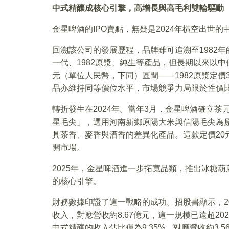
中式精釀成核心引擎，高增長與高毛利雙輪驅動
金星啤酒的IPO賣點，無疑是2024年橫空出世
回溯該公司的發展歷程，品牌雖可追溯至1982年
一代、1982原漿、純生等產品，但長期以來以中
元（單位人民幣，下同）區間——1982原漿定價3元/
品亦維持同等價位水平，市場競爭力局限於性價
轉折發生在2024年。當年3月，金星啤酒確立
星毛尖」，選用河南新鄉原陽大米與信陽毛尖為
具茶香、麥香與酒香的差異化產品。這款定價20元
開市場。
2025年，金星啤酒進一步拓寬品類，推出冰糖
的核心引擎。
財務數據印證了這一戰略的成功。招股書顯示，20
收入，對應營收約8.67億元，這一規模已遠超20
中式精釀的收入佔比僅為9.35%，對應營收約3,56