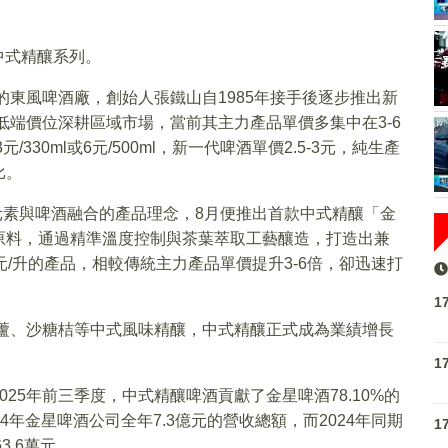
的中式精釀系列。
的東風啤酒廠，創始人張鐵山自1985年接手後逐步推出新
低端價位深耕區域市場，當前其主力產品單價多集中在3-6
330ml或6元/500ml，新一代啤酒單價2.5-3元，純生產
比。
茶元素與啤酒融合的產品理念，8月便推出首款中式精釀「金
原料，通過精準溫度控制與茶葉萃取工藝釀造，打造出兼
/升的產品，相較傳統主力產品單價提升3-6倍，卻迅速打
1
葫蘆、沙糖桔等中式風味精釀，中式精釀正式成為業績增長
1
25年前三季度，中式精釀啤酒貢獻了金星啤酒78.10%的
24年金星啤酒公司全年7.3億元的營收總額，而2024年同期
1
3.6萬元。