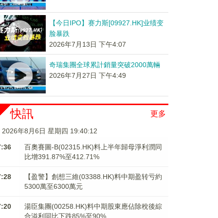
【今日IPO】赛力斯[09927.HK]业绩变
脸暴跌
2026年7月13日 下午4:07
奇瑞集團全球累計銷量突破2000萬輛
2026年7月27日 下午4:49
快訊
更多
2026年8月6日 星期四 19:40:13
7:36
百奧賽圖-B(02315.HK)料上半年歸母淨利潤同
比增391.87%至412.71%
7:28
【盈警】創想三維(03388.HK)料中期盈转亏約
5300萬至6300萬元
7:20
湯臣集團(00258.HK)料中期股東應佔除稅後綜
合溢利同比下跌85%至90%