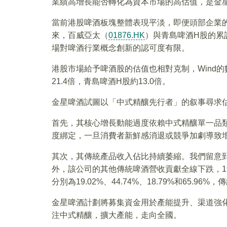
業績高增長能否轉化為資本市場的高估值，是金星
當前港股啤酒板塊整體表現平淡，即便頭部企業的
來，百威亞太（
01876.HK
）與青島啤酒H股的累
場對啤酒行業概念創新的認可度有限。
港股市場給予啤酒股的估值也相對克制，Wind的
21.4倍，青島啤酒H股約13.0倍。
金星啤酒試圖以「中式精釀先行者」的叙事尋求
首先，其核心增長動能過度依賴中式精釀單一品類
度綁定，一旦消費者新鮮感消退或競爭加劇導致
其次，其傳統產品收入佔比持續萎縮。我們留意到
外，該公司的其他傳統啤酒營收貢獻全線下跌，1
分別為19.02%、44.74%、18.79%和65.9
金星啤酒計劃將募集資金用於產能提升、渠道強
注中式精釀，擴大產能，走向全國。