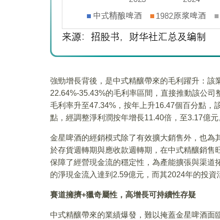
強勁增長背後，是中式精釀帶來的毛利躍升：該業
22.64%-35.43%的毛利率區間，直接推動該
毛利率升至47.34%，按年上升16.47個百分點，
點，經調整淨利潤按年增長11.40倍，至3.17億元
金星啤酒的經銷模式除了有效擴大銷售外，也為
於存貨週轉期與應收款週轉期，在中式精釀銷售
保障了經營現金流的穩定性，為產能擴張與渠道拓
的淨現金流入達到2.59億元，而其2024年的投資活
賽道擁擠+獵奇屬性，高增長可持續性存疑
中式精釀帶來的業績爆發，難以掩蓋金星啤酒面