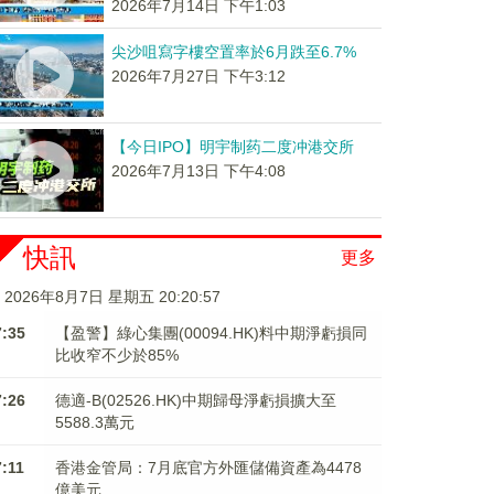
2026年7月14日 下午1:03
尖沙咀寫字樓空置率於6月跌至6.7%
2026年7月27日 下午3:12
【今日IPO】明宇制药二度冲港交所
2026年7月13日 下午4:08
快訊
更多
2026年8月7日 星期五 20:20:58
7:35
【盈警】綠心集團(00094.HK)料中期淨虧損同
比收窄不少於85%
7:26
德適-B(02526.HK)中期歸母淨虧損擴大至
5588.3萬元
7:11
香港金管局：7月底官方外匯儲備資產為4478
億美元