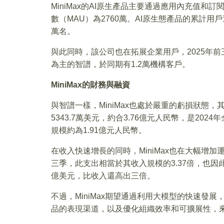
MiniMax的AI原生產品主要通過應用內充值
數（MAU）為2760萬。AI原生態產品的累計用戶達
萬名。
與此同時，該公司也在拓展企業用戶，2025年前
為主的智譜，於同期有1.2萬機構客戶。
MiniMax
的財務與融資
與智譜一樣，MiniMax也處於嚴重的虧損狀態，
5343.7萬美元，約合3.76億元人民幣，是202
規模約為1.91億元人民幣。
在收入快速增長的同時，MiniMax也在大幅增
三季，此支出相當於其收入規模的3.37倍，也因此，
億美元，比收入還高出三倍。
不過，MiniMax期望通過利用大模型的快速發
品的表現渠道，以及優化組織效率和可擴展性，