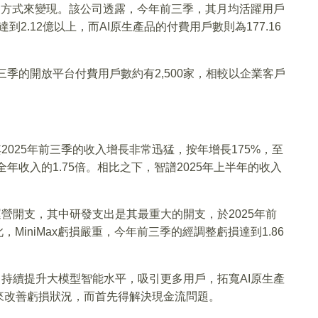
和訂閱方式來變現。該公司透露，今年前三季，其月均活躍用戶
到2.12億以上，而AI原生產品的付費用戶數則為177.16
三季的開放平台付費用戶數約有2,500家，相較以企業客戶
其2025年前三季的收入增長非常迅猛，按年增長175%，至
4年全年收入的1.75倍。相比之下，智譜2025年上半年的收入
加運營開支，其中研發支出是其最重大的開支，於2025年前
MiniMax虧損嚴重，今年前三季的經調整虧損達到1.86
展，持續提升大模型智能水平，吸引更多用戶，拓寬AI原生產
來改善虧損狀況，而首先得解決現金流問題。