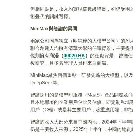
但相同點是，收入均實現倍數級增長，卻仍受困於
術叠代的關鍵選擇。
MiniMax
與智譜的異同
兩家公司同為獨立（即純粹的大模型公司）的AI
聯合創建人均擁有清華大學的任職背景，主要提供基
傑則擁有
商湯（
00020.HK
）
的任職背景，曾擔任
後研究，且多名管理人員也來自商湯。
MiniMax聚焦兩個重點：研發先進的大模型，以及打造
DeepSeek等。
智譜採用的是模型即服務（MaaS）產品開發及
且本地部署的企業用戶佔比又佔優，即定制私域專屬
用戶（C端）或是其主要用戶，著重應用端，非
智譜的收入大部分來自中國內地，2024年下半
仍是主要收入來源，2025年上半年，中國內地貢獻的