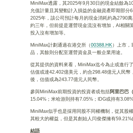
MiniMax透露，其2025年9月30日的現金結餘
允值計量且其變動計入損益的金融資產即期部分6.
2025年，該公司預計每月的現金消耗約為279
約三年，但前提是運營現金流沒有增加，AI相關
投入沒有增加等。
MiniMax計劃通過在港交所（
00388.HK
）上市，
品，其餘則分配至運營資金及一般企業用途。
從其提供的資料來看，MiniMax迄今為止或進行了七
估值或達42.402億美元，約合298.48億元人民
後，估值或為243.77億元人民幣。
參與MiniMax前期投資的投資者或包括
阿里巴巴
15.04%；米哈游則持有7.05%；IDG或持有3.08
MiniMax似乎也是採用同股不同權機制，從其
其較大的權益，但是其創始人闫俊傑擁有59.21%
結語