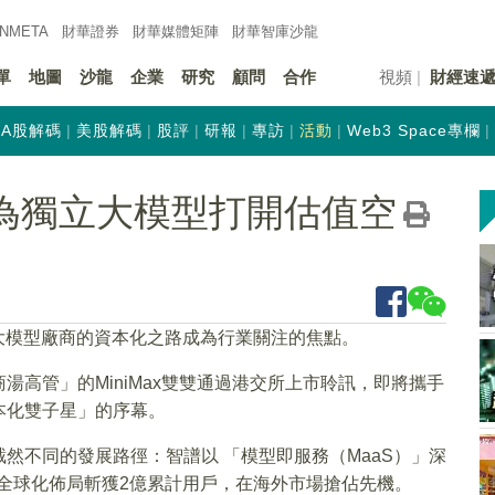
INMETA
財華證券
財華
媒體矩陣
財華
智庫沙龍
單
地圖
沙龍
企業
研究
顧問
合作
視頻
財經速
A股解碼
美股解碼
股評
研報
專訪
活動
Web3 Space專欄
港，為獨立大模型打開估值空
大模型廠商的資本化之路成為行業關注的焦點。
高管」的MiniMax雙雙通過港交所上市聆訊，即將攜手
本化雙子星」的序幕。
然不同的發展路徑：智譜以 「模型即服務（MaaS）」深
品，以全球化佈局斬獲2億累計用戶，在海外市場搶佔先機。