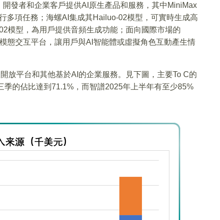
發者和企業客戶提供AI原生產品和服務，其中MiniMax
多項任務；海螺AI集成其Hailuo-02模型，可實時生成高
ch-02模型，為用戶提供音頻生成功能；面向國際市場的
生全模態交互平台，讓用戶與AI智能體或虛擬角色互動產生情
及開放平台和其他基於AI的企業服務。見下圖，主要To C的
季的佔比達到71.1%，而智譜2025年上半年有至少85%