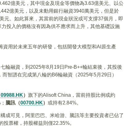
為10.462億美元，其中現金及現金等價物為3.63億美元、以公
442億美元，以及未動用銀行融資3940萬美元，但是於
0萬美元。如此算來，其當前的現金狀況或可支撐37個月，即
算力投入的價格沒有因為供不應求而上升，其他基礎設施
籌資用於未來五年的研發，包括開發大模型和AI原生產
輪融資，到2025年8月19日Pre-B++輪結束後，其投後
幣，而智譜在完成第八輪的B6輪融資（2025年5月29日）
（
09988.HK
）
旗下的Alisoft China，當前持股比例或約
%；
騰訊（
00700.HK
）
或持有2.84%。
股權構成可見，阿里巴巴、米哈游、騰訊等主要投資者已佔了
的投票權，持股權益則僅22.35%。