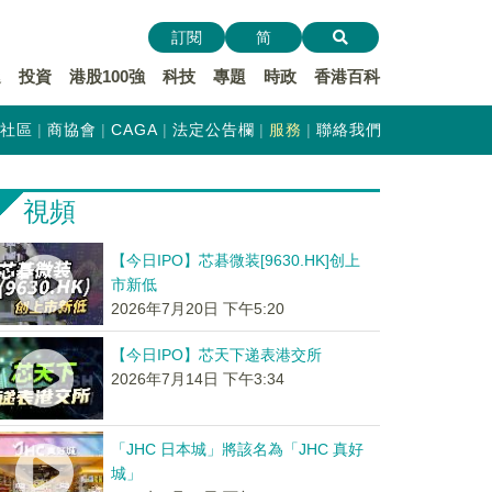
訂閱
简
遞
投資
港股100強
科技
專題
時政
香港百科
社區
商協會
CAGA
法定公告欄
服務
聯絡我們
視頻
【今日IPO】芯碁微装[9630.HK]创上
市新低
2026年7月20日 下午5:20
【今日IPO】芯天下递表港交所
2026年7月14日 下午3:34
「JHC 日本城」將該名為「JHC 真好
城」