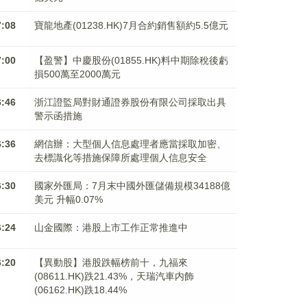
7:08
寶龍地產(01238.HK)7月合約銷售額約5.5億元
7:00
【盈警】中慶股份(01855.HK)料中期除稅後虧
損500萬至2000萬元
6:46
浙江證監局對財通證券股份有限公司採取出具
警示函措施
6:36
網信辦：大型個人信息處理者應當採取加密、
去標識化等措施保障所處理個人信息安全
6:30
國家外匯局：7月末中國外匯儲備規模34188億
美元 升幅0.07%
6:24
山金國際：港股上市工作正常推進中
6:20
【異動股】港股跌幅榜前十，九福來
(08611.HK)跌21.43%，天瑞汽車内飾
(06162.HK)跌18.44%