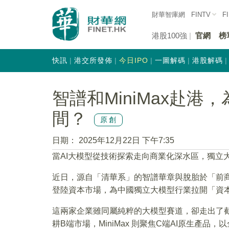
財華智庫網
FINTV
F
港股100強
官網
榜
快訊
港交所發佈
今日IPO
一圖解碼
港股解碼
智譜和MiniMax赴
間？
原創
日期：
2025年12月22日 下午7:35
當AI大模型從技術探索走向商業化深水區，獨立
近日，源自「清華系」的智譜華章與脫胎於「前商湯
登陸資本市場，為中國獨立大模型行業拉開「資
這兩家企業雖同屬純粹的大模型賽道，卻走出了截
耕B端市場，MiniMax 則聚焦C端AI原生產