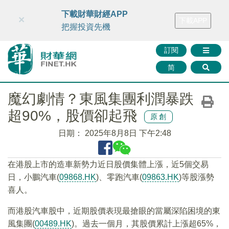
財華智庫網
FINTV
FINMETA
財華證券
媒體矩陣
下載財華財經APP
×
下載APP
智庫沙龍
聯絡我們
把握投資先機
訂閱
简
魔幻劇情？東風集團利潤暴跌
超90%，股價卻起飛
原創
日期：
2025年8月8日 下午2:48
在港股上市的造車新勢力近日股價集體上漲，近5個交易
日，小鵬汽車(
09868.HK
)、零跑汽車(
09863.HK
)等股漲勢
喜人。
而港股汽車股中，近期股價表現最搶眼的當屬深陷困境的東
風集團(
00489.HK
)。過去一個月，其股價累計上漲超65%，