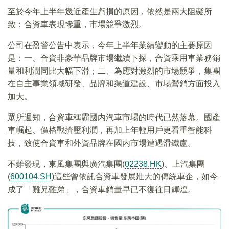
至於今年上半年幾近產生虧損的原因，依然是兩大阻礙所
致：合資車表現慘重，市場競爭激烈。
公司在盈警公告中表示，今年上半年業績變動的主要原因
是：一、合資非豪華品牌市場繼續下探，合資乘用車業務銷
量和利潤同比大幅下滑；二、為應對激烈的市場競爭，集團
在自主事業領域研發、品牌和渠道建設、市場營銷方面投入
加大。
眾所週知，合資車稱霸國内汽車市場的時代已然落幕。國產
車崛起、價格戰擠壓利潤，再加上年輕用戶更看重智能科
技，致使合資車和外資品牌在國内市場遭遇滑鐵盧。
不難發現，東風集團與廣汽集團(
02238.HK
)、上汽集團
(
600104.SH
)這些曾依託合資車發展壯大的傳統車企，如今
成了「難兄難弟」，合資車銷量早已不復往日輝煌。