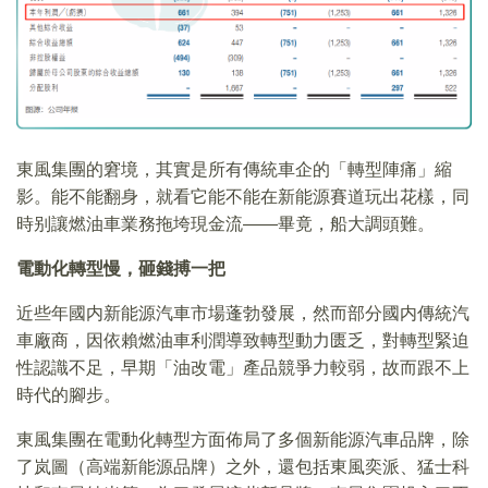
東風集團的窘境，其實是所有傳統車企的「轉型陣痛」縮
影。能不能翻身，就看它能不能在新能源賽道玩出花樣，同
時别讓燃油車業務拖垮現金流——畢竟，船大調頭難。
電動化轉型慢，砸錢搏一把
近些年國内新能源汽車市場蓬勃發展，然而部分國内傳統汽
車廠商，因依賴燃油車利潤導致轉型動力匮乏，對轉型緊迫
性認識不足，早期「油改電」產品競爭力較弱，故而跟不上
時代的腳步。
東風集團在電動化轉型方面佈局了多個新能源汽車品牌，除
了岚圖（高端新能源品牌）之外，還包括東風奕派、猛士科