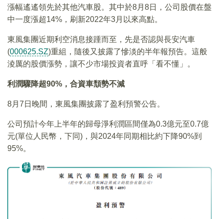
漲幅遙遙領先於其他汽車股。其中於8月8日，公司股價在盤
中一度漲超14%，刷新2022年3月以來高點。
東風集團近期利空消息接踵而至，先是否認與長安汽車
(
000625.SZ
)重組，隨後又披露了慘淡的半年報預告。這般
淩厲的股價漲勢，讓不少市場投資者直呼「看不懂」。
利潤驟降超90%，合資車頹勢不減
8月7日晚間，東風集團披露了盈利預警公告。
公司預計今年上半年的歸母淨利潤區間僅為0.3億元至0.7億
元(單位人民幣，下同)，與2024年同期相比約下降90%到
95%。