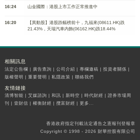
16:24
山金國際：港股上市工作正常推進中
16:20
【異動股】港股跌幅榜前十，九福來(08611.HK)跌
21.43%，天瑞汽車内飾(06162.HK)跌18.44%
相關訊息
法定公告欄
|
廣告查詢
|
公司介紹
|
專欄邀稿
|
投資者關係
|
版權聲明
|
重要聲明
|
私隱政策
|
聯絡我們
友情鏈接
清博智能
|
艾媒諮詢
|
和訊
|
新時空
|
時代財經
|
證券市場周
刊
|
壹財信
|
權衡財經
|
攬富財經
|
更多...
香港政府指定刊載法定通告之憲報刊登報章
Copyright © 1998 - 2026 財華控股有限公司