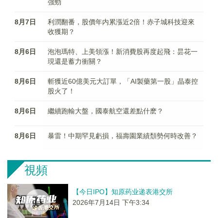
強勁
8月7日
利潤翻番，股價年内累漲近2倍！赤子城科技迎來
收獲期？
8月6日
泡泡瑪特、上美領漲！新消費股再度起飛：昙花一
現還是蓄力衝關？
8月6日
斬獲近60億美元大訂單，「AI製藥第一股」晶泰控
股火了！
8月6日
繼續跑輸大盤，國泰航空還差點什麽？
8月6日
暴雷！中期罕見虧損，福壽園業績頹勢何時改善？
視頻
【今日IPO】知原药业递表港交所
2026年7月14日 下午3:34