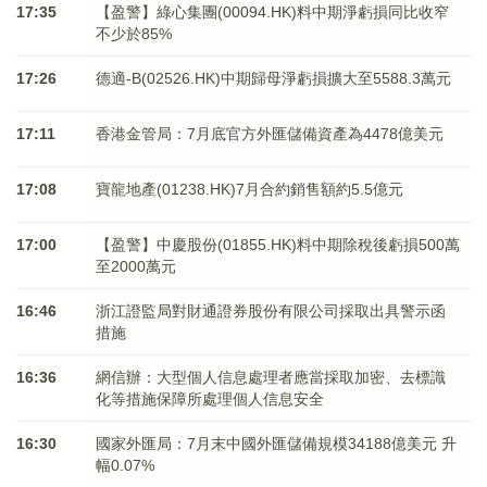
17:35
【盈警】綠心集團(00094.HK)料中期淨虧損同比收窄
不少於85%
17:26
德適-B(02526.HK)中期歸母淨虧損擴大至5588.3萬元
17:11
香港金管局：7月底官方外匯儲備資產為4478億美元
17:08
寶龍地產(01238.HK)7月合約銷售額約5.5億元
17:00
【盈警】中慶股份(01855.HK)料中期除稅後虧損500萬
至2000萬元
16:46
浙江證監局對財通證券股份有限公司採取出具警示函
措施
16:36
網信辦：大型個人信息處理者應當採取加密、去標識
化等措施保障所處理個人信息安全
16:30
國家外匯局：7月末中國外匯儲備規模34188億美元 升
幅0.07%