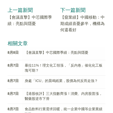
上一篇新聞
下一篇新聞
【會議直擊】中芯國際季
【窺業績】中國移動：中
績：亮點與隱憂
期成績喜憂參半，機構為
何還看好
相關文章
8月8日
【會議直擊】中芯國際季績：亮點與隱憂
8月7日
暴拉11%！理文化工領漲，「反内卷」催化化工板
塊可期？
8月7日
身處「ICU」的晨鳴紙業，股價為何反而走強？
8月7日
【港股收評】三大指數齊漲！消費、内房股普漲，
醫藥股逆市下滑
8月7日
食品飲料行業需求回暖，統一企業中國等企業業績