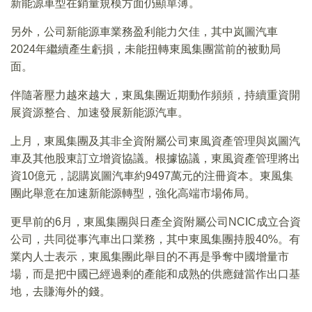
新能源車型在銷量規模方面仍顯單薄。
另外，公司新能源車業務盈利能力欠佳，其中岚圖汽車
2024年繼續產生虧損，未能扭轉東風集團當前的被動局
面。
伴隨著壓力越來越大，東風集團近期動作頻頻，持續重資開
展資源整合、加速發展新能源汽車。
上月，東風集團及其非全資附屬公司東風資產管理與岚圖汽
車及其他股東訂立增資協議。根據協議，東風資產管理將出
資10億元，認購岚圖汽車約9497萬元的注冊資本。東風集
團此舉意在加速新能源轉型，強化高端市場佈局。
更早前的6月，東風集團與日產全資附屬公司NCIC成立合資
公司，共同從事汽車出口業務，其中東風集團持股40%。有
業内人士表示，東風集團此舉目的不再是爭奪中國增量市
場，而是把中國已經過剩的產能和成熟的供應鏈當作出口基
地，去賺海外的錢。