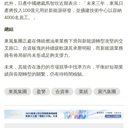
此外，日產中國總裁馬智欣近期表示：「未來三年，東風日
產將投入100億元用於新能源研發，並擴建技術中心以容納
4000名員工。」
總結
東風集團正處在傳統燃油車業務下滑與新能源轉型攻堅的交
叉路口。合資板塊的持續疲軟讓其承壓明顯，而新能源業務
雖有佈局卻尚未形成足夠支撐力。
未來，其能否在激烈的市場競爭中找準方向，平衡好短期業
績與長期轉型的關繫，仍有待時間檢驗。
東風集團
盈警
合資車
業績
廣汽集團