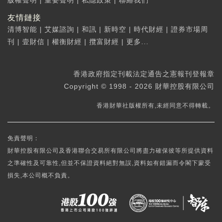
友情鏈接
清博智能
|
艾媒諮詢
|
和訊
|
新時空
|
時代財經
|
證券市場周
刊
|
壹財信
|
權衡財經
|
攬富財經
|
更多...
香港政府指定刊載法定通告之憲報刊登報章
Copyright © 1998 - 2026 財華控股有限公司
香港財華社版權所有,未經同意不得轉載。
免責聲明：
財華控股有限公司及香港聯合交易所有限公司將盡力確保彼等所提供資料
之準確性及可靠性,但並不保證資料絕對無誤,資料如有錯漏而令閣下蒙受
損失,本公司概不負責。