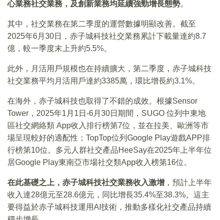
心業務社交業務，及創新業務均延續強勁增長態勢
。
其中，社交業務在第二季度的運營數據明顯改善。截至
2025年6月30日，赤子城科技社交業務累計下載量達約8.7
億，較一季度末上升約5.5%。
此外，月活用戶規模也在持續擴大，第二季度，赤子城科技
社交業務平均月活用戶達約3385萬，環比增長約3.1%。
在海外，赤子城科技也取得了不錯的成效。根據Sensor
Tower，2025年1月1日-6月30日期間，SUGO 位列中東地
區社交網絡類 App收入排行榜第7位，並在拉美、歐洲等市
場呈現較好的適配性；TopTop位列Google Play遊戲APP排
行榜第10位。多元人群社交產品HeeSay在2025年上半年位
居Google Play東南亞市場社交類App收入榜第16位。
在此基礎之上，赤子城科技社交業務收入激增
，預計上半年
收入達28億元至28.6億元，同比增長35.4%至38.3%。這主
要得益於赤子城科技運用AI技術，推動多樣化社交產品持續
穩步增長。