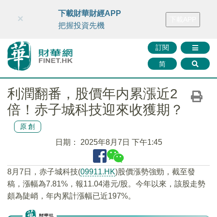
財華智庫網
FINTV
FINMETA
財華證券
媒體矩陣
下載財華財經APP
×
下載APP
智庫沙龍
聯絡我們
把握投資先機
訂閱
简
利潤翻番，股價年内累漲近2
倍！赤子城科技迎來收獲期？
原創
日期：
2025年8月7日 下午1:45
8月7日，赤子城科技(
09911.HK
)股價漲勢強勁，截至發
稿，漲幅為7.81%，報11.04港元/股。今年以來，該股走勢
頗為陡峭，年内累計漲幅已近197%。