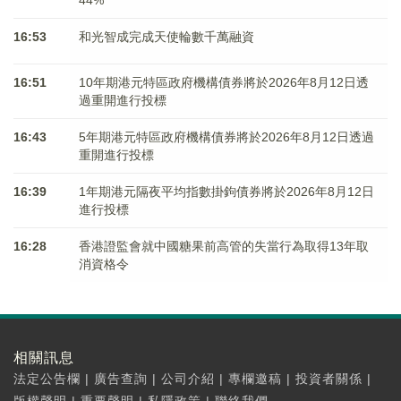
16:53
和光智成完成天使輪數千萬融資
16:51
10年期港元特區政府機構債券將於2026年8月12日透
過重開進行投標
16:43
5年期港元特區政府機構債券將於2026年8月12日透過
重開進行投標
16:39
1年期港元隔夜平均指數掛鉤債券將於2026年8月12日
進行投標
16:28
香港證監會就中國糖果前高管的失當行為取得13年取
消資格令
相關訊息
法定公告欄
|
廣告查詢
|
公司介紹
|
專欄邀稿
|
投資者關係
|
版權聲明
|
重要聲明
|
私隱政策
|
聯絡我們