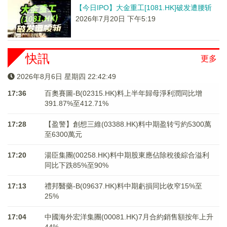
【今日IPO】大金重工[1081.HK]破发遭腰斩
2026年7月20日 下午5:19
快訊
更多
2026年8月6日 星期四 22:42:50
17:36
百奧賽圖-B(02315.HK)料上半年歸母淨利潤同比增
391.87%至412.71%
17:28
【盈警】創想三維(03388.HK)料中期盈转亏約5300萬
至6300萬元
17:20
湯臣集團(00258.HK)料中期股東應佔除稅後綜合溢利
同比下跌85%至90%
17:13
禮邦醫藥-B(09637.HK)料中期虧損同比收窄15%至
25%
17:04
中國海外宏洋集團(00081.HK)7月合約銷售額按年上升
44%