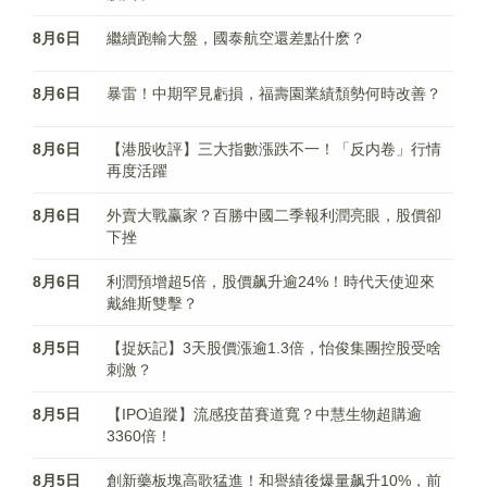
8月6日
繼續跑輸大盤，國泰航空還差點什麽？
8月6日
暴雷！中期罕見虧損，福壽園業績頹勢何時改善？
8月6日
【港股收評】三大指數漲跌不一！「反内卷」行情
再度活躍
8月6日
外賣大戰赢家？百勝中國二季報利潤亮眼，股價卻
下挫
8月6日
利潤預增超5倍，股價飙升逾24%！時代天使迎來
戴維斯雙擊？
8月5日
【捉妖記】3天股價漲逾1.3倍，怡俊集團控股受啥
刺激？
8月5日
【IPO追蹤】流感疫苗賽道寬？中慧生物超購逾
3360倍！
8月5日
創新藥板塊高歌猛進！和譽績後爆量飙升10%，前