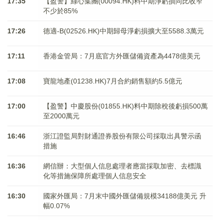
17:35
【盈警】綠心集團(00094.HK)料中期淨虧損同比收窄
不少於85%
17:26
德適-B(02526.HK)中期歸母淨虧損擴大至5588.3萬元
17:11
香港金管局：7月底官方外匯儲備資產為4478億美元
17:08
寶龍地產(01238.HK)7月合約銷售額約5.5億元
17:00
【盈警】中慶股份(01855.HK)料中期除稅後虧損500萬
至2000萬元
16:46
浙江證監局對財通證券股份有限公司採取出具警示函
措施
16:36
網信辦：大型個人信息處理者應當採取加密、去標識
化等措施保障所處理個人信息安全
16:30
國家外匯局：7月末中國外匯儲備規模34188億美元 升
幅0.07%