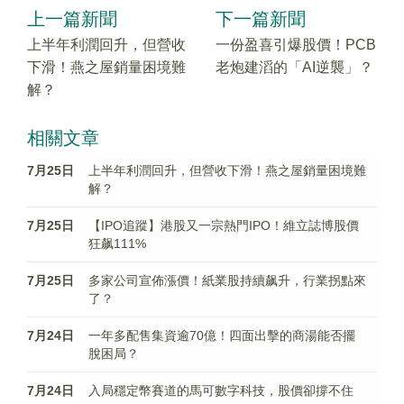
上一篇新聞
下一篇新聞
上半年利潤回升，但營收
一份盈喜引爆股價！PCB
下滑！燕之屋銷量困境難
老炮建滔的「AI逆襲」？
解？
相關文章
7月25日
上半年利潤回升，但營收下滑！燕之屋銷量困境難
解？
7月25日
【IPO追蹤】港股又一宗熱門IPO！維立誌博股價
狂飙111%
7月25日
多家公司宣佈漲價！紙業股持續飙升，行業拐點來
了？
7月24日
一年多配售集資逾70億！四面出擊的商湯能否擺
脫困局？
7月24日
入局穩定幣賽道的馬可數字科技，股價卻撐不住