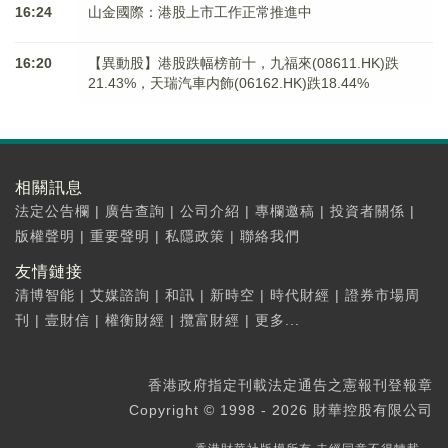
16:24
山金國際：港股上市工作正常推進中
16:20
【異動股】港股跌幅榜前十，九福來(08611.HK)跌
21.43%，天瑞汽車内飾(06162.HK)跌18.44%
相關訊息
法定公告欄
|
廣告查詢
|
公司介紹
|
專欄邀稿
|
投資者關係
|
版權聲明
|
重要聲明
|
私隱政策
|
聯絡我們
友情鏈接
清博智能
|
艾媒諮詢
|
和訊
|
新時空
|
時代財經
|
證券市場周
刊
|
壹財信
|
權衡財經
|
攬富財經
|
更多...
香港政府指定刊載法定通告之憲報刊登報章
Copyright © 1998 - 2026 財華控股有限公司