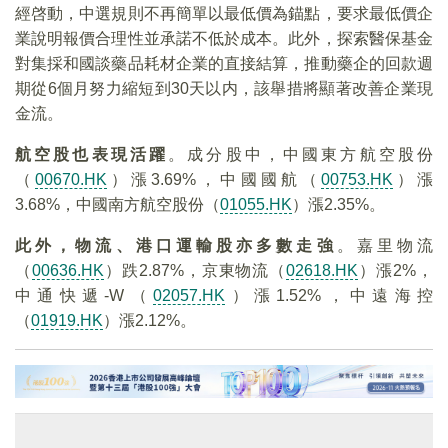
經啓動，中選規則不再簡單以最低價為錨點，要求最低價企
業說明報價合理性並承諾不低於成本。此外，探索醫保基金
對集採和國談藥品耗材企業的直接結算，推動藥企的回款週
期從6個月努力縮短到30天以内，該舉措將顯著改善企業現
金流。
航空股也表現活躍
。成分股中，中國東方航空股份
（
00670.HK
）漲3.69%，中國國航（
00753.HK
）漲
3.68%，中國南方航空股份（
01055.HK
）漲2.35%。
此外，物流、港口運輸股亦多數走強
。嘉里物流
（
00636.HK
）跌2.87%，京東物流（
02618.HK
）漲2%，
中通快遞-W（
02057.HK
）漲1.52%，中遠海控
（
01919.HK
）漲2.12%。