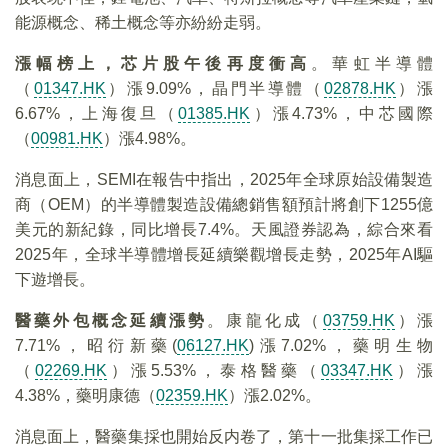
能源概念、稀土概念等亦紛紛走弱。
漲幅榜上，芯片股午後再度衝高
。華虹半導體
（
01347.HK
）漲9.09%，晶門半導體（
02878.HK
）漲
6.67%，上海復旦（
01385.HK
）漲4.73%，中芯國際
（
00981.HK
）漲4.98%。
消息面上，SEMI在報告中指出，2025年全球原始設備製造
商（OEM）的半導體製造設備總銷售額預計將創下1255億
美元的新紀錄，同比增長7.4%。天風證券認為，綜合來看
2025年，全球半導體增長延續樂觀增長走勢，2025年AI驅
下遊增長。
醫藥外包概念延續漲勢
。康龍化成（
03759.HK
）漲
7.71%，昭衍新藥(
06127.HK
)漲7.02%，藥明生物
（
02269.HK
）漲5.53%，泰格醫藥（
03347.HK
）漲
4.38%，藥明康德（
02359.HK
）漲2.02%。
消息面上，醫藥集採也開始反内卷了，第十一批集採工作已