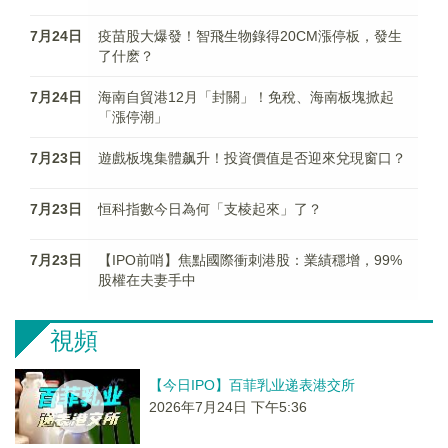
7月24日
疫苗股大爆發！智飛生物錄得20CM漲停板，發生
了什麽？
7月24日
海南自貿港12月「封關」！免稅、海南板塊掀起
「漲停潮」
7月23日
遊戲板塊集體飙升！投資價值是否迎來兌現窗口？
7月23日
恒科指數今日為何「支棱起來」了？
7月23日
【IPO前哨】焦點國際衝刺港股：業績穩增，99%
股權在夫妻手中
視頻
【今日IPO】百菲乳业递表港交所
2026年7月24日 下午5:36