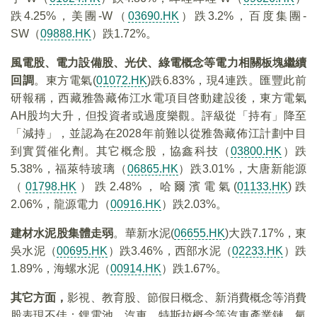
跌4.25%，美團-W（
03690.HK
）跌3.2%，百度集團-
SW（
09888.HK
）跌1.72%。
風電股、電力設備股、光伏、綠電概念等電力相關板塊繼續
回調
。東方電氣(
01072.HK
)跌6.83%，現4連跌。匯豐此前
研報稱，西藏雅魯藏佈江水電項目啓動建設後，東方電氣
AH股均大升，但投資者或過度樂觀。評級從「持有」降至
「減持」，並認為在2028年前難以從雅魯藏佈江計劃中目
到實質催化劑。其它概念股，協鑫科技（
03800.HK
）跌
5.38%，福萊特玻璃（
06865.HK
）跌3.01%，大唐新能源
（
01798.HK
）跌2.48%，哈爾濱電氣(
01133.HK
)跌
2.06%，龍源電力（
00916.HK
）跌2.03%。
建材水泥股集體走弱
。華新水泥(
06655.HK
)大跌7.17%，東
吳水泥（
00695.HK
）跌3.46%，西部水泥（
02233.HK
）跌
1.89%，海螺水泥（
00914.HK
）跌1.67%。
其它方面，
影視、教育股、節假日概念、新消費概念等消費
股表現不佳；鋰電池、汽車、特斯拉概念等汽車產業鏈，氫