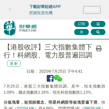
財華智庫網
FINTV
FINMETA
財華證券
媒體矩陣
下載財華財經APP
×
下載APP
智庫沙龍
聯絡我們
把握投資先機
訂閱
简
【港股收評】三大指數集體下
行！科網股、電力股普遍回調
原創
日期：
2025年7月25日 下午4:41
7月25日，港股三大指數集體回調。其中，恒生指數跌
1.09%，國企指數跌1.16%，恒生科技指數跌1.13%。
分板塊看，短視頻概念、明星科網股等板塊普遍下滑
。快
手-W（
01024.HK
）跌4.86%，哔哩哔哩-W（
09626.HK
）