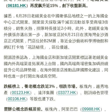
（
06181.HK
）再度飙升近15%，創下收盤新高。
據悉，6月28日老鋪黃金在中國奢侈品地標之一的上海國金
中心正式開業。開業當天採取滿千減百活動並享受商場3倍
積分，銷售火熱，排隊時長接近2小時。此外，老鋪黃金海
外擴張亦邁出第一步，新加坡店於6月21日在濱海灣金沙酒
店正式開業，門店位於B2M層，靠近金沙藝術科學博物館和
網紅打卡地「花語秘境」，區位優越。
開源證券認為，上海國金店和新加坡店開業標誌著老鋪黃金
國内外高端渠道拓展再上台階，國内高端商場密集加碼持續
提升公司品牌勢能，在海外開首店推動品牌國際化建設，同
時也進一步打開出海成長空間。
跌幅榜上，養老概念跌近3%，領跌市場。
板塊内，越秀地
產（
00123.HK
）、遠洋集團（
03377.HK
）、朗詩綠色管理
（
00106.HK
）等股也遭下跌。
雲辦公概念跌幅居前。
板塊内，阿里巴巴（
09988.HK
）、