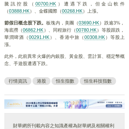
騰訊控股（
00700.HK
）遭遇下跌，但金山軟件
（
03888.HK
）、金蝶國際（
00268.HK
）上漲。
節假日概念股下跌。
板塊内，美團（
03690.HK
）跌逾3%，
海底撈（
06862.HK
）、同程旅行（
00780.HK
）等股跟跌，
華潤啤酒（
00291.HK
）、香港中旅（
00308.HK
）等股上
漲。
此外，此前異常火爆的内銀股、黃金股、雲計算、穩定幣概
念、手遊股遭遇下跌。
行情資訊
港股
恒生指數
恒生科技指數
財華網所刊載內容之知識產權為財華網及相關權利