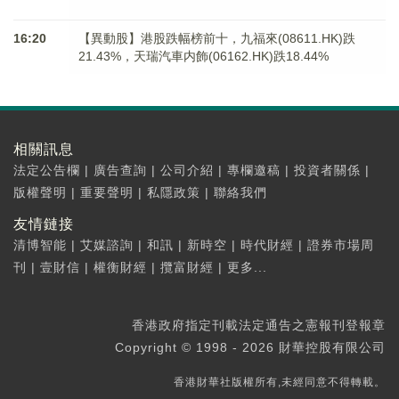
16:20
【異動股】港股跌幅榜前十，九福來(08611.HK)跌
21.43%，天瑞汽車内飾(06162.HK)跌18.44%
相關訊息
法定公告欄
|
廣告查詢
|
公司介紹
|
專欄邀稿
|
投資者關係
|
版權聲明
|
重要聲明
|
私隱政策
|
聯絡我們
友情鏈接
清博智能
|
艾媒諮詢
|
和訊
|
新時空
|
時代財經
|
證券市場周
刊
|
壹財信
|
權衡財經
|
攬富財經
|
更多...
香港政府指定刊載法定通告之憲報刊登報章
Copyright © 1998 - 2026 財華控股有限公司
香港財華社版權所有,未經同意不得轉載。