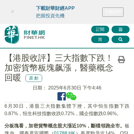
財華智庫網
FINTV
FINMETA
財華證券
媒體矩陣
下載財華財經APP
×
下載APP
智庫沙龍
聯絡我們
把握投資先機
訂閱
简
【港股收評】三大指數下跌！
加密貨幣板塊飙漲，醫藥概念
回暖
原創
日期：
2025年6月30日 下午4:46
6月30日，港股三大指數集體下挫，其中恒生指數下跌
0.87%，恒生科技指數收跌0.72%，國企指數跌0.96%。
分板塊看，加密貨幣概念股大漲近10%，斷檔領跑全市。
板
塊内，國泰君安國際（
01788.HK
）再度勁升近14%，OSL