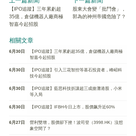
上一篇新聞
下一篇新聞
【IPO追蹤】三年累虧超
股東大會變「批鬥會」，
35億，倉儲機器人廠商極
郭為的神州帝國危險了？
智嘉今起招股
相關文章
6月30日
【IPO追蹤】三年累虧超35億，倉儲機器人廠商極
智嘉今起招股
6月30日
【IPO追蹤】引入三花智控等基石投資者，峰岹科
技今起招股
6月30日
【IPO追蹤】藍思科技折讓超三成搶灘港股，小米
等入局
6月30日
【IPO追蹤】IFBH今日上市，股價飙升近60%
6月27日
營利雙增，股價卻下挫！波司登（3998.HK）沒想
象空間了？