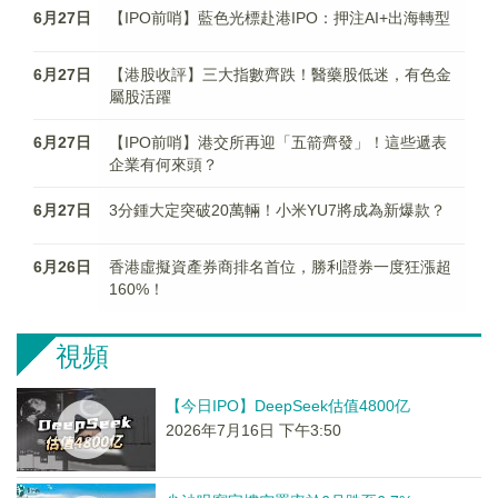
6月27日
【IPO前哨】藍色光標赴港IPO：押注AI+出海轉型
6月27日
【港股收評】三大指數齊跌！醫藥股低迷，有色金
屬股活躍
6月27日
【IPO前哨】港交所再迎「五箭齊發」！這些遞表
企業有何來頭？
6月27日
3分鍾大定突破20萬輛！小米YU7將成為新爆款？
6月26日
香港虛擬資產券商排名首位，勝利證券一度狂漲超
160%！
視頻
【今日IPO】DeepSeek估值4800亿
2026年7月16日 下午3:50