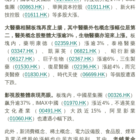
集團（
00863.HK
）、華興資本控股（
01911.HK
）、新火科
技控股（
01611.HK
）等多股大漲。
大醫藥相關板塊再度上揚，其中醫藥外包概念漲幅位居第
二，醫美概念股整體大漲逾3%，生物醫藥亦迎來上漲。
板
塊内，藥明康德（
02359.HK
）漲逾3%，泰格醫藥
（
03347.HK
）、凱萊英（
06821.HK
）、昭衍新藥
（
06127.HK
）、巨子生物（
02367.HK
）漲逾6%，三生製
藥（
01530.HK
）、復星醫藥（
02196.HK
）漲超4%，而完
美醫療（
01830.HK
）、時代天使（
06699.HK
）等個股遭遇
下跌。
影視股整體表現亮眼。
板塊内，中國星集團（
00326.HK
）
飙升逾37%，IMAX中國（
01970.HK
）漲近4%，不過英皇
文化產業（
00491.HK
）大跌近15%，阿里影業
（
01060.HK
）也遭遇小幅下跌。
此外，新消費概念、稀土概念、電力設備股、食品股、煙草
及電子煙股的漲幅也位居市場前列。其中，
老鋪黃金