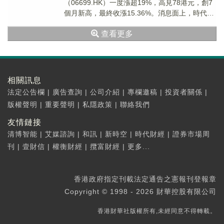
（06699.HK）一度漲超19%，高見78港元，創7
個月新高，最終收漲15.36%。消息面上，時代天
使發佈2023年業績報告，全球化業務...
查看更多
相關訊息
法定公告欄
|
廣告查詢
|
公司介紹
|
專欄邀稿
|
投資者關係
|
版權聲明
|
重要聲明
|
私隱政策
|
聯絡我們
友情鏈接
清博智能
|
艾媒諮詢
|
和訊
|
新時空
|
時代財經
|
證券市場周
刊
|
壹財信
|
權衡財經
|
攬富財經
|
更多...
香港政府指定刊載法定通告之憲報刊登報章
Copyright © 1998 - 2026 財華控股有限公司
香港財華社版權所有,未經同意不得轉載。