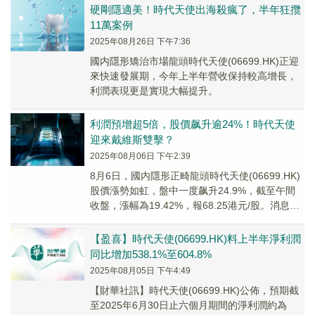
硬剛隱適美！時代天使出海殺瘋了，半年狂攬
11萬案例
2025年08月26日 下午7:36
國内隱形矯治市場龍頭時代天使(06699.HK)正迎
來快速發展期，今年上半年營收保持較高增長，
利潤表現更是實現大幅提升。
利潤預增超5倍，股價飙升逾24%！時代天使
迎來戴維斯雙擊？
2025年08月06日 下午2:39
8月6日，國内隱形正畸龍頭時代天使(06699.HK)
股價漲勢如虹，盤中一度飙升24.9%，截至午間
收盤，漲幅為19.42%，報68.25港元/股。消息面
上，8月5日，時代天使發...
【盈喜】時代天使(06699.HK)料上半年淨利潤
同比增加538.1%至604.8%
2025年08月05日 下午4:49
【財華社訊】時代天使(06699.HK)公佈，預期截
至2025年6月30日止六個月期間的淨利潤約為