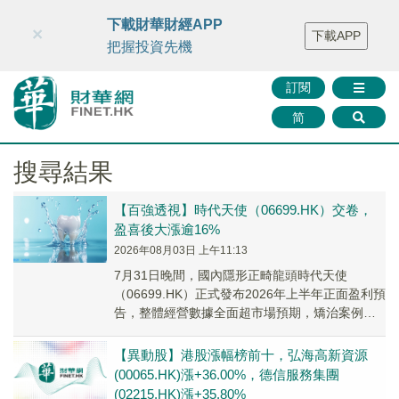
財華智庫網
FINTV
FINMETA
財華證券
媒體矩陣
下載財華財經APP
×
下載APP
智庫沙龍
聯絡我們
把握投資先機
訂閱
简
搜尋結果
【百強透視】時代天使（06699.HK）交卷，
盈喜後大漲逾16%
2026年08月03日 上午11:13
7月31日晚間，國內隱形正畸龍頭時代天使
（06699.HK）正式發布2026年上半年正面盈利預
告，整體經營數據全面超市場預期，矯治案例、
營收、淨利潤均實現大幅同比增長，海內外業
務...
【異動股】港股漲幅榜前十，弘海高新資源
(00065.HK)漲+36.00%，德信服務集團
(02215.HK)漲+35.80%