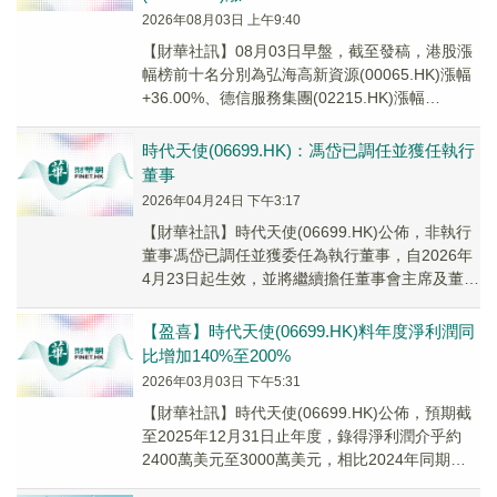
2026年08月03日 上午9:40
【財華社訊】08月03日早盤，截至發稿，港股漲
幅榜前十名分別為弘海高新資源(00065.HK)漲幅
+36.00%、德信服務集團(02215.HK)漲幅
+35.80%、江山控股(0...
時代天使(06699.HK)：馮岱已調任並獲任執行
董事
2026年04月24日 下午3:17
​【財華社訊】時代天使(06699.HK)公佈，非執行
董事馮岱已調任並獲委任為執行董事，自2026年
4月23日起生效，並將繼續擔任董事會主席及董事
會提名委員會主席；及宋鑫已辭任董...
【盈喜】時代天使(06699.HK)料年度淨利潤同
比增加140%至200%
2026年03月03日 下午5:31
​【財華社訊】時代天使(06699.HK)公佈，預期截
至2025年12月31日止年度，錄得淨利潤介乎約
2400萬美元至3000萬美元，相比2024年同期的
約1000萬美元增加140%至200%。