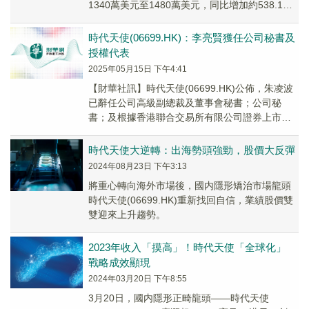
1340萬美元至1480萬美元，同比增加約538.1%
至604.8%。主要由於集...
時代天使(06699.HK)：李亮賢獲任公司秘書及
授權代表
2025年05月15日 下午4:41
【財華社訊】時代天使(06699.HK)公佈，朱凌波
已辭任公司高級副總裁及董事會秘書；公司秘
書；及根據香港聯合交易所有限公司證券上市規
則第3.05條所規定的公司授權代表，自202...
時代天使大逆轉：出海勢頭強勁，股價大反彈
2024年08月23日 下午3:13
將重心轉向海外市場後，國内隱形矯治市場龍頭
時代天使(06699.HK)重新找回自信，業績股價雙
雙迎來上升趨勢。
2023年收入「摸高」！時代天使「全球化」
戰略成效顯現
2024年03月20日 下午8:55
3月20日，國内隱形正畸龍頭——時代天使