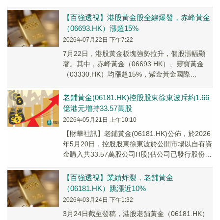
【百強透視】港股黃金股全線爆發，赤峰黃金
（06693.HK）漲超15%
2026年07月22日 下午7:22
7月22日，港股黃金板塊強勢拉升，個股漲幅顯
著。其中，赤峰黃金（06693.HK）、靈寶黃金
（03330.HK）均漲超15%，紫金黃金國際
（02259.HK）漲9.24%，中國黃...
老鋪黃金(06181.HK)控股股東徐東波斥約1.66
億港元增持33.57萬股
2026年05月21日 上午10:10
【財華社訊】老鋪黃金(06181.HK)公佈，於2026
年5月20日，控股股東徐東波於公開市場以自有資
金購入共33.57萬股公司H股(佔公司已發行股份總
數約0.19%)，增持金額...
【百強透視】業績炸裂，老舖黃金
（06181.HK）跳漲近10%
2026年03月24日 下午1:32
3月24日截至發稿，港股老舖黃金（06181.HK）