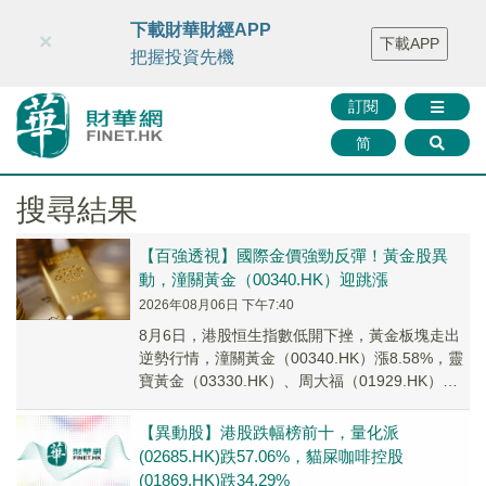
財華智庫網
FINTV
FINMETA
財華證券
媒體矩陣
下載財華財經APP
×
下載APP
智庫沙龍
聯絡我們
把握投資先機
訂閱
简
搜尋結果
【百強透視】國際金價強勁反彈！黃金股異
動，潼關黃金（00340.HK）迎跳漲
2026年08月06日 下午7:40
8月6日，港股恒生指數低開下挫，黃金板塊走出
逆勢行情，潼關黃金（00340.HK）漲8.58%，靈
寶黃金（03330.HK）、周大福（01929.HK）、
老舖黃金（06181.H...
【異動股】港股跌幅榜前十，量化派
(02685.HK)跌57.06%，貓屎咖啡控股
(01869.HK)跌34.29%