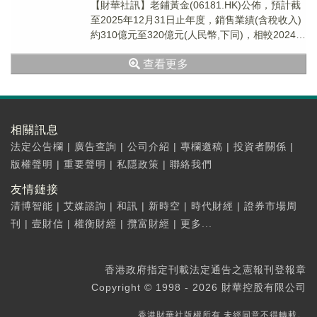
​【財華社訊】老鋪黃金(06181.HK)公佈，預計截
至2025年12月31日止年度，銷售業績(含稅收入)
約310億元至320億元(人民幣,下同)，相較2024年
度增長約216%...
查看更多
相關訊息
法定公告欄
|
廣告查詢
|
公司介紹
|
專欄邀稿
|
投資者關係
|
版權聲明
|
重要聲明
|
私隱政策
|
聯絡我們
友情鏈接
清博智能
|
艾媒諮詢
|
和訊
|
新時空
|
時代財經
|
證券市場周
刊
|
壹財信
|
權衡財經
|
攬富財經
|
更多...
香港政府指定刊載法定通告之憲報刊登報章
Copyright © 1998 - 2026 財華控股有限公司
香港財華社版權所有,未經同意不得轉載。