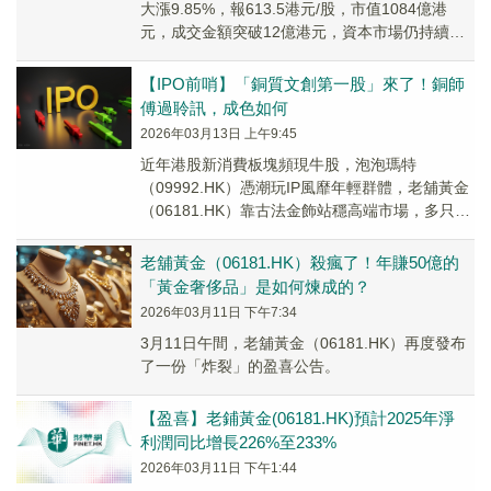
大漲9.85%，報613.5港元/股，市值1084億港
元，成交金額突破12億港元，資本市場仍持續看
好這家中國古法黃金龍頭。
【IPO前哨】「銅質文創第一股」來了！銅師
傅過聆訊，成色如何
2026年03月13日 上午9:45
近年港股新消費板塊頻現牛股，泡泡瑪特
（09992.HK）憑潮玩IP風靡年輕群體，老舖黃金
（06181.HK）靠古法金飾站穩高端市場，多只個
股股價飆升引發熱議。
老舖黃金（06181.HK）殺瘋了！年賺50億的
「黃金奢侈品」是如何煉成的？
2026年03月11日 下午7:34
3月11日午間，老舖黃金（06181.HK）再度發布
了一份「炸裂」的盈喜公告。
​【盈喜】老鋪黃金(06181.HK)預計2025年淨
利潤同比增長226%至233%
2026年03月11日 下午1:44