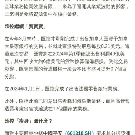
全球業務協同效應有限，二來為了避開其業績波動的影響，
三來則是要將資源集中在核心業務。
匯控繼續「賣賣賣」
在今年3月末時，匯控才剛剛完成了出售加拿大匯豐予加拿
大皇家銀行的交易，並就此宣派特别股息每股0.21美元。通
過這次交易，匯豐將在2024年第1季確認出售利潤49億美
元，其中回收大約6億美元的貨幣換算儲備虧損。受此交易
影響，匯豐集團的普通股權一級資本比率將可提升0.7個百
分點。
在2024年1月1日，匯控完成了出售法國零售銀行業務。
此外，匯控此前已同意出售希臘和俄羅斯業務，而且高管曾
透露考慮出售或縮減在12個國家的業務。
匯控「瘦身」圖什麽？
面對主要股東包括
中國平安（
601318.SH
）
要求其分拆亞洲