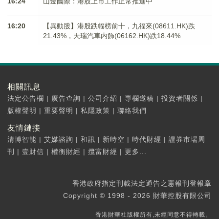
16:24
山金國際：港股上市工作正常推進中
16:20
【異動股】港股跌幅榜前十，九福來(08611.HK)跌
21.43%，天瑞汽車内飾(06162.HK)跌18.44%
相關訊息
法定公告欄
|
廣告查詢
|
公司介紹
|
專欄邀稿
|
投資者關係
|
版權聲明
|
重要聲明
|
私隱政策
|
聯絡我們
友情鏈接
清博智能
|
艾媒諮詢
|
和訊
|
新時空
|
時代財經
|
證券市場周
刊
|
壹財信
|
權衡財經
|
攬富財經
|
更多...
香港政府指定刊載法定通告之憲報刊登報章
Copyright © 1998 - 2026 財華控股有限公司
香港財華社版權所有,未經同意不得轉載。