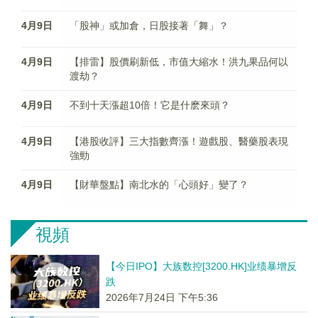
4月9日
「股神」或加倉，日股接著「舞」？
4月9日
【排雷】股價刷新低，市值大縮水！洪九果品何以
渡劫？
4月9日
不到十天漲超10倍！它是什麽來頭？
4月9日
【港股收評】三大指數齊漲！遊戲股、醫藥股表現
強勁
4月9日
【財華盤點】南北水的「心頭好」變了？
視頻
【今日IPO】大族数控[3200.HK]业绩暴增反
跌
2026年7月24日 下午5:36