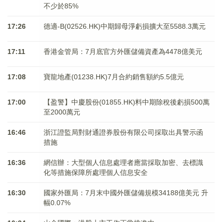
不少於85%
17:26
德適-B(02526.HK)中期歸母淨虧損擴大至5588.3萬元
17:11
香港金管局：7月底官方外匯儲備資產為4478億美元
17:08
寶龍地產(01238.HK)7月合約銷售額約5.5億元
17:00
【盈警】中慶股份(01855.HK)料中期除稅後虧損500萬
至2000萬元
16:46
浙江證監局對財通證券股份有限公司採取出具警示函
措施
16:36
網信辦：大型個人信息處理者應當採取加密、去標識
化等措施保障所處理個人信息安全
16:30
國家外匯局：7月末中國外匯儲備規模34188億美元 升
幅0.07%