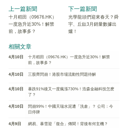
上一篇新聞
下一篇新聞
十月稻田（09676.HK）
光學龍頭們迎來春天？舜
一度急升近30%！解禁
宇、丘鈦3月銷量數據出
前，故事多？
爐！
相關文章
4月10日
十月稻田（09676.HK）一度急升近30%！解禁
前，故事多？
4月10日
三股齊閃崩！港股市場流動性問題待解
4月10日
暴跌91%後又一度瘋漲730%！浩森金融科技怎麽
了？
4月10日
閃崩99%！中國天瑞水泥遭「洗倉」？ 公司：今
日停牌
4月9日
網易、暴雪迎「復合」傳聞！背後有何玄機？