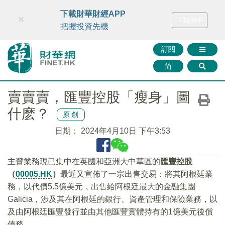
財華智庫網
FINTV
FINMETA
財華證券
媒體矩陣
下載財華財經APP
×
下載APP
智庫沙龍
聯絡我們
把握投資先機
訂閱
简
賣賣賣，匯豐控股「瘦身」圖
什麽？
原創
日期：
2024年4月10日 下午3:53
主營業務現已集中在英國和亞洲大中華區的
匯豐控股
（
00005.HK
）
最近又宣佈了一宗出售交易：將其阿根廷業
務，以代價5.5億美元，出售給阿根廷最大的金融集團
Galicia，涉及其在阿根廷的銀行、資產管理和保險業務，以
及由阿根廷匯豐發行並由其他匯豐實體持有的1億美元後償
債務。