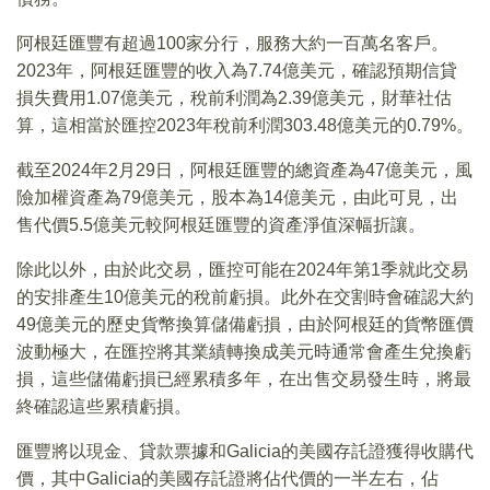
阿根廷匯豐有超過100家分行，服務大約一百萬名客戶。
2023年，阿根廷匯豐的收入為7.74億美元，確認預期信貸
損失費用1.07億美元，稅前利潤為2.39億美元，財華社估
算，這相當於匯控2023年稅前利潤303.48億美元的0.79%。
截至2024年2月29日，阿根廷匯豐的總資產為47億美元，風
險加權資產為79億美元，股本為14億美元，由此可見，出
售代價5.5億美元較阿根廷匯豐的資產淨值深幅折讓。
除此以外，由於此交易，匯控可能在2024年第1季就此交易
的安排產生10億美元的稅前虧損。此外在交割時會確認大約
49億美元的歷史貨幣換算儲備虧損，由於阿根廷的貨幣匯價
波動極大，在匯控將其業績轉換成美元時通常會產生兌換虧
損，這些儲備虧損已經累積多年，在出售交易發生時，將最
終確認這些累積虧損。
匯豐將以現金、貸款票據和Galicia的美國存託證獲得收購代
價，其中Galicia的美國存託證將佔代價的一半左右，佔