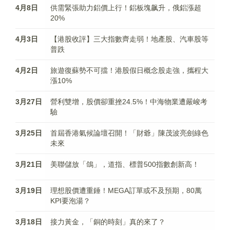
4月8日
供需緊張助力鋁價上行！鋁板塊飙升，俄鋁漲超
20%
4月3日
【港股收評】三大指數齊走弱！地產股、汽車股等
普跌
4月2日
旅遊復蘇勢不可擋！港股假日概念股走強，攜程大
漲10%
3月27日
營利雙增，股價卻重挫24.5%！中海物業遭嚴峻考
驗
3月25日
首屆香港氣候論壇召開！「財爺」陳茂波亮劍綠色
未來
3月21日
美聯儲放「鴿」，道指、標普500指數創新高！
3月19日
理想股價遭重錘！MEGA訂單或不及預期，80萬
KPI要泡湯？
3月18日
接力黃金，「銅的時刻」真的來了？