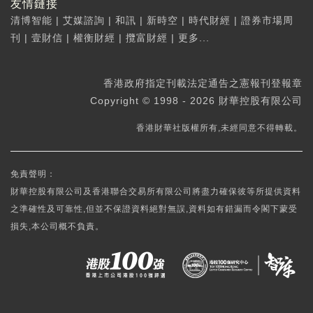
友情鏈接
清博智能
|
艾媒諮詢
|
和訊
|
新時空
|
時代財經
|
證券市場周
刊
|
壹財信
|
權衡財經
|
攬富財經
|
更多...
香港政府指定刊載法定通告之憲報刊登報章
Copyright © 1998 - 2026 財華控股有限公司
香港財華社版權所有,未經同意不得轉載。
免責聲明：
財華控股有限公司及香港聯合交易所有限公司將盡力確保彼等所提供資料
之準確性及可靠性,但並不保證資料絕對無誤,資料如有錯漏而令閣下蒙受
損失,本公司概不負責。