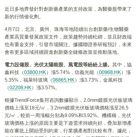
近日多地齊發針對創新藥產業的支持政策，為醫藥股帶來了
新的行情催化劑。
4月7日，北京、廣州、珠海等地陸續出台創新藥/生物醫藥
產業高質量發展政策文件，政策趨勢持續松綁，並且財政端
也有重金支持，引發市場關注。據國聯證券研報預計，未來
會有更多區域持續跟進創新藥全鏈條政策並推動落地。
電力設備股
、
光伏
太陽能股、風電股等
紛紛上揚
。
其中，協
鑫科技（
03800.HK
）漲5.74%，信義光能（
00968.HK
）漲
5.35%，福萊特玻璃（
06865.HK
）漲3.73%，金風科技
（
02208.HK
）漲3.57%。
根據TrendForce集邦咨詢數據顯示，2.0mm鍍膜光伏板玻璃
價格上漲至18元/㎡，3.2mm鍍膜光伏板玻璃價格漲至26.5
元/㎡，較前一周漲幅分别為9.09%和3.92%。機構稱，光伏
玻璃價格上漲的原因主要是下遊需求持續向好，疊加新增產
能在審批上開始受到約束，行業擴產相對比較有序。據此，