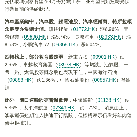
光伏玻璃價格有望在4月份持續上漲，並有望開始扭轉光伏
行業目前的供給狀況。
汽車產業鏈中，汽車股、鋰電池股、汽車經銷商、特斯拉概
念股等亦集體走俏。
贛鋒鋰業（
01772.HK
）漲8.96%，天
齊鋰業（
09696.HK
）漲5.74%，長城汽車（
02333.HK
）漲
8.68%，小鵬汽車-W（
09868.HK
）漲6.04%。
跌幅榜上，部分教育股走弱。
新東方-S（
09901.HK
）跌
2.65%，卓越教育集團（
03978.HK
）等均跌。油氣股、一
帶一路、燃氣股等概念股也表現不佳，中國海洋石油
（
00883.HK
）跌1.36%，中國石油股份（
00857.HK
）等跟
跌。
此外，港口運輸股亦普遍低迷，
中遠海能（
01138.HK
）跌
5.36%，太平洋航運（
02343.HK
）跌1.72%。 消息面上，
淡季運價短期進入快速下行階段，但機構表示仍看好年内運
價中樞擡升。