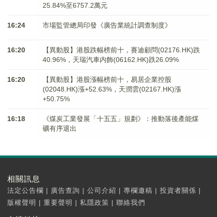
25.84%至6757.2萬元
16:24
市場監管總局印發《廣告業統計調查制度》
16:20
【異動股】港股跌幅榜前十，賽迪顧問(02176.HK)跌
40.96%，天瑞汽車内飾(06162.HK)跌26.09%
16:20
【異動股】港股漲幅榜前十，易居企業控股
(02048.HK)漲+52.63%，天潤雲(02167.HK)漲
+50.75%
16:18
《煤炭工業發展「十五五」規劃》：推動落後產能煤
礦有序退出
相關訊息
法定公告欄
|
廣告查詢
|
公司介紹
|
專欄邀稿
|
投資者關係
|
版權聲明
|
重要聲明
|
私隱政策
|
聯絡我們