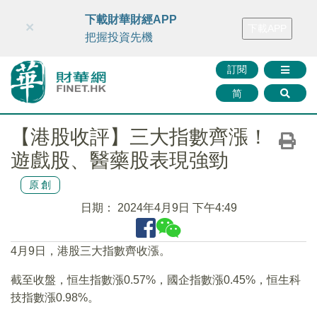
財華智庫網
FINTV
FINMETA
財華證券
媒體矩陣
下載財華財經APP
×
下載APP
智庫沙龍
聯絡我們
把握投資先機
訂閱
简
【港股收評】三大指數齊漲！
遊戲股、醫藥股表現強勁
原創
日期：
2024年4月9日 下午4:49
4月9日，港股三大指數齊收漲。
截至收盤，恒生指數漲0.57%，國企指數漲0.45%，恒生科
技指數漲0.98%。