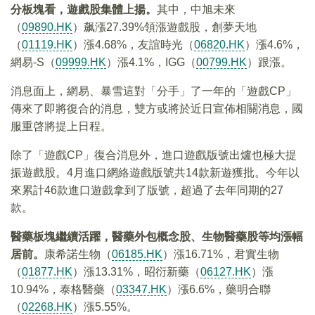
分板塊看，
遊戲股集體上揚
。
其中，中旭未來
（
09890.HK
）飙漲27.39%領漲遊戲股，創夢天地
（
01119.HK
）漲4.68%，友誼時光（
06820.HK
）漲4.6%，
網易-S（
09999.HK
）漲4.1%，IGG（
00799.HK
）跟漲。
消息面上，網易、暴雪這對「分手」了一年的「遊戲CP」
傳來了即將復合的消息，雙方或將於近日宣佈相關消息，國
服重啓將提上日程。
除了「遊戲CP」復合消息外，進口遊戲版號出爐也極大提
振遊戲股。4月進口網絡遊戲版號共14款新遊獲批。今年以
來累計46款進口遊戲拿到了版號，超過了去年同期的27
款。
醫藥板塊
繼續
活躍
，醫藥外包概念股、生物醫藥股等均漲幅
居前。
康希諾生物（
06185.HK
）漲16.71%，君實生物
（
01877.HK
）漲13.31%，昭衍新藥（
06127.HK
）漲
10.94%，泰格醫藥（
03347.HK
）漲6.6%，藥明合聯
（
02268.HK
）漲5.55%。