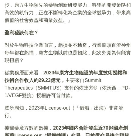
步，康方生物領先的藥物創新研發能力、科學的開發策略和
高效的執行力，正在不斷轉化為企業的全球競爭力，帶來高
價值的社會效益和商業效益。」
盈利秘訣何在？
對於生物科技企業而言，虧損並不稀奇，行業龍頭百濟神州
每年都在虧損，康方生物以前也是如此，此次究竟為何能實
現扭虧？
從業務層面來看，
2023年康方生物確認的年度技術授權和
技術合作收入約29.23億元，
主要來自Summit
Therapeutics（SMMT.US）支付的依達方®（依沃西，PD-
1/VEGF雙抗）授權許可首付款。
眾所周知，2023年License-out（「借船」出海）非常流
行。
據醫藥魔方數的數據，
2023年國内合計發生近70起國產創
新藥License-out（授權轉讓）交易，已披露交易總金額超