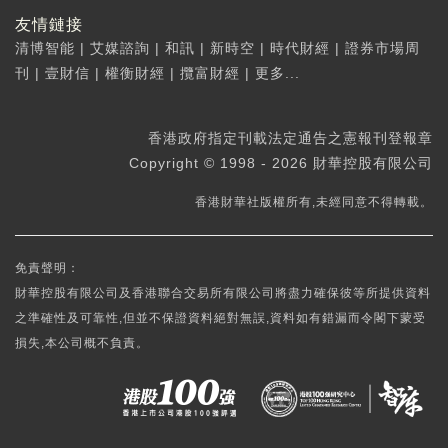
友情鏈接
清博智能
|
艾媒諮詢
|
和訊
|
新時空
|
時代財經
|
證券市場周
刊
|
壹財信
|
權衡財經
|
攬富財經
|
更多...
香港政府指定刊載法定通告之憲報刊登報章
Copyright © 1998 - 2026 財華控股有限公司
香港財華社版權所有,未經同意不得轉載。
免責聲明：
財華控股有限公司及香港聯合交易所有限公司將盡力確保彼等所提供資料
之準確性及可靠性,但並不保證資料絕對無誤,資料如有錯漏而令閣下蒙受
損失,本公司概不負責。