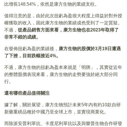
比增長148.54%，依然是康方生物的業績支柱。
值得注意的是，由於此次扭虧為盈很大程度上得益於對外授
權獲取的收入，因此康方生物的業績成色受到了一定質疑。
不過，
從產品銷售方面來看，康方生物也在2023年取得了
非常不錯的成績。
在發佈扭虧為盈的業績後，
康方生物的股價於3月19日遭遇
了下挫，目前跌幅接近4%。
不過，康方生物的扭虧為盈本來就是「明牌」，其實從近年
的整體股價表現來看，康方生物的走勢要強於絕大部分同
行。
還有哪些產品值得關注
據了解，關於展望，康方生物預計未來5年内有約10款自研
新藥重磅品種於中國乃至全球上市，並實現商業化。
而除派安普利單抗、卡度尼利單抗以及與樂普生物合作研發