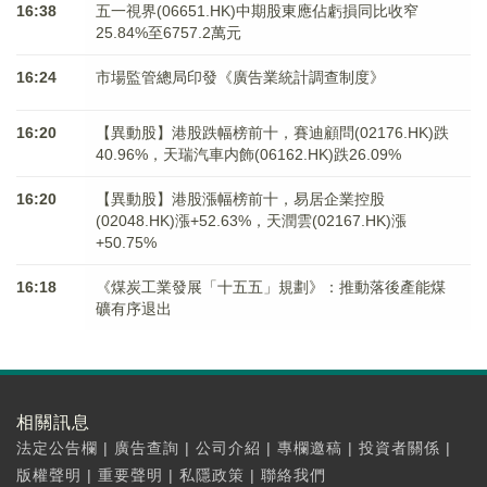
16:38
五一視界(06651.HK)中期股東應佔虧損同比收窄
25.84%至6757.2萬元
16:24
市場監管總局印發《廣告業統計調查制度》
16:20
【異動股】港股跌幅榜前十，賽迪顧問(02176.HK)跌
40.96%，天瑞汽車内飾(06162.HK)跌26.09%
16:20
【異動股】港股漲幅榜前十，易居企業控股
(02048.HK)漲+52.63%，天潤雲(02167.HK)漲
+50.75%
16:18
《煤炭工業發展「十五五」規劃》：推動落後產能煤
礦有序退出
相關訊息
法定公告欄
|
廣告查詢
|
公司介紹
|
專欄邀稿
|
投資者關係
|
版權聲明
|
重要聲明
|
私隱政策
|
聯絡我們