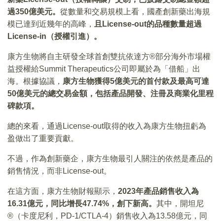
過350億美元。
從數量和交易規模上看，國產創新藥出海規
模已達到近幾年的高峰，
且License-out的品種數量超過
License-in（授權引進）。
康方生物將自主研發全球首創雙抗依達方®部分海外市場權
益授權給Summit Therapeutics公司即屬於為「借船」出
海。根據協議，
康方生物獲得5億美元的首付款及最高可達
50億美元的總交易金額，包括產品開發、注冊及商業化里程
碑款項。
總的來看，通過License-out取得的收入為康方生物扭虧為
盈做出了重要貢獻。
不過，作為創新藥企，康方生物最引人關注的依然是產品的
銷售情況，而非License-out。
在這方面，康方生物財報顯示，
2023年產品銷售收入為
16.31億元，同比增長47.74%，創下新高。
其中，開坦尼
®（卡度尼利，PD-1/CTLA-4）銷售收入為13.58億元，同