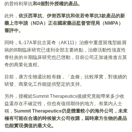
的普特利單抗
和4個對外授權的產品。
此外，
依沃西單抗、伊努西單抗和依若奇單抗3款產品的新
藥上市申請（NDA）正在國家藥品監督管理局（NMPA）
審評中。
同時，IL-17A單抗古莫奇（AK111）治療中重度斑塊型銀屑
病的III期臨床研究已達到全部主要終點，治療活動性強直性
脊柱炎的Ⅲ期臨床研究也已啓動，目前公司正加速推進古莫
奇的商業化進程。
目前，康方生物還比較有錢，「血條」比較厚實，對後續的
研發、商業化工作能提供堅定的支持。
另外，授權給Summit Therapeutics後續究竟能帶來多少收
益還存在不確定性，但也有值得期待的地方。有業内人士
稱，
Summit Therapeutics仍是體量較小的海外公司，未來
極有可能在合適的時候被大公司收購，屆時康方生物的產品
也能實現價值的最大化。