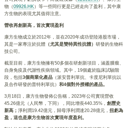
物（
09926.HK
）等一些同行更是已經走向了盈利，其中康
方生物的表現尤其值得注意。
營收再創新高，首次實現盈利
康方生物成立於2012年，並在2020年成功登陸港股市場，
其是一家專注於抗體
（尤其是雙特異性抗體）
研發的生物科
技公司。
截至目前，康方生物擁有50多個在研創新項目，涵蓋腫瘤、
自身免疫及代謝性疾病領域。其中，19個處於臨床試驗階
段，包括
3個商業化產品
（派安普利單抗、卡度尼利單抗以
及合作研發的普特利單抗）
和4個對外授權的產品。
3月18日，康方生物發佈公告稱，2023年公司實現營收
45.26億元（人民幣，下同），同比增長440.35%，
創歷史
新高；
淨利潤19.42億元，歸母淨利潤達20.28億元，
扭虧為
盈，這也是康方生物首次實現年度盈利。