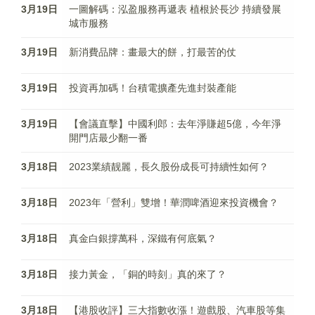
3月19日
一圖解碼：泓盈服務再遞表 植根於長沙 持續發展
城市服務
3月19日
新消費品牌：畫最大的餅，打最苦的仗
3月19日
投資再加碼！台積電擴產先進封裝產能
3月19日
【會議直擊】中國利郎：去年淨賺超5億，今年淨
開門店最少翻一番
3月18日
2023業績靓麗，長久股份成長可持續性如何？
3月18日
2023年「營利」雙增！華潤啤酒迎來投資機會？
3月18日
真金白銀撐萬科，深鐵有何底氣？
3月18日
接力黃金，「銅的時刻」真的來了？
3月18日
【港股收評】三大指數收漲！遊戲股、汽車股等集