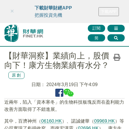
財華智庫網
FINTV
FINMETA
財華證券
媒體矩陣
下載財華財經APP
×
下載APP
智庫沙龍
聯絡我們
把握投資先機
訂閱
简
【財華洞察】業績向上，股價
向下！康方生物業績有水分？
原創
日期：
2024年3月19日 下午4:09
近兩年，陷入「資本寒冬」的生物科技板塊反而在盈利能力
改善方面取得了不錯進展。
其中，百濟神州（
06160.HK
）、諾誠健華（
09969.HK
）等
公司實現了虧損收窄，而復宏漢霖（
02696.HK
）、康方生