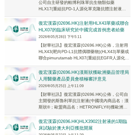
公司自主研發的帕博利珠單抗生物類似藥
HLX17(重組抗PD-1人源化單克隆抗體注射液
(HLX17)在多種已切除實體瘤患者中開...
復宏漢霖(02696.HK)注射用HLX43單藥或聯合
HLX07的臨床研究於中國完成首例患者給藥
2026年05月28日 下午5:11
【財華社訊】復宏漢霖(02696.HK)公佈，注射用
HLX43(靶向PD-L1抗體偶聯藥物)(HLX43)單藥或
聯合pimurutamab HLX07(重組抗EGFR人源化單
克隆...
復宏漢霖(02696.HK)漢斯狀獲歐洲藥品管理局
人用醫藥產品委員會積極審評意見
2026年05月25日 上午11:09
​【財華社訊】復宏漢霖(02696.HK)公佈，公司自
主開發的斯魯利單抗注射液(中國境內商品名：漢
斯狀®；歐盟商品名：HETRONIFLY®)獲歐洲藥
品管理局(EMA)人用醫藥產...
復宏漢霖(02696.HK)HLX3902注射液的1期臨
床試驗於澳大利亞獲批開展