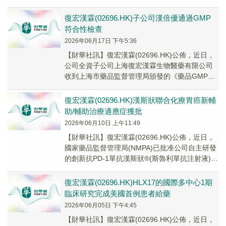
液)(「HLX05-N」)在轉移性...
復宏漢霖(02696.HK)子公司漢倍優通過GMP
符合性檢查
2026年06月17日 下午5:36
​【財華社訊】復宏漢霖(02696.HK)公佈，近日，
公司全資子公司上海復宏漢霖生物醫藥有限公司
收到上海市藥品監督管理局頒發的《藥品GMP符
合性檢查告知書》，公司位於上海市松江區...
復宏漢霖(02696.HK)漢斯狀聯合化療胃癌新輔
助/輔助治療適應症獲批
2026年06月10日 上午11:49
​【財華社訊】復宏漢霖(02696.HK)公佈，近日，
國家藥品監督管理局(NMPA)已批准公司自主研發
的創新抗PD-1單抗漢斯狀®(斯魯利單抗注射液)
(漢斯狀®)聯合奧沙利鉑和替...
復宏漢霖(02696.HK)HLX17的國際多中心1期
臨床研究完成美國首例患者給藥
2026年06月05日 下午4:45
​【財華社訊】復宏漢霖(02696.HK)公佈，近日，