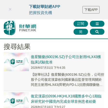
財華智庫網
FINTV
FINMETA
財華證券
媒體矩陣
下載財華財經APP
×
下載APP
智庫沙龍
聯絡我們
把握投資先機
訂閱
简
搜尋結果
復星醫藥(600196.SZ)子公司注射用HLX43獲
臨床試驗批准
2026年07月31日 下午4:35
【財華社訊】復星醫藥(600196.SZ)公告，公司控
股子公司復宏漢霖收到國家藥品監督管理局關於
同意注射用HLX43(即靶向PD-L1抗體偶聯藥物，
以下簡稱「HLX43」)聯合貝...
復宏漢霖(02696.HK)HLX18國際多中心1期臨
床研究於中國境內完成全球首例患者給藥
2026年07月16日 下午5:27