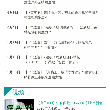
渡遠戶外業績兩連增
6月9日
【IPO前哨】業績兩連跳，乘上政策東風的中寶新
材還能跳多遠?
6月1日
【IPO透視】3連板！股價創新高，「次新股」萊
特光電有何魔力？
5月24日
【IPO透視】固守一方低溫奶市場，陽光乳業
(001318.SZ)有看頭？
5月20日
【IPO透視】7連板！次新股銘科精技
（001319.SZ）憑啥「驚豔一瞥」？
5月16日
【IPO透視】「棄購王」成「香饽饽」？最貴新股
納芯微上市以來連續大漲
視頻
【今日IPO】中科闻歌[1956.HK]创上市新低
2026年7月20日 下午5:20