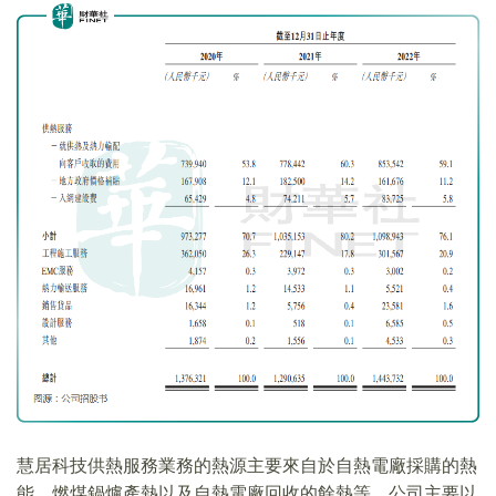
慧居科技供熱服務業務的熱源主要來自於自熱電廠採購的熱
能、燃煤鍋爐產熱以及自熱電廠回收的餘熱等。公司主要以