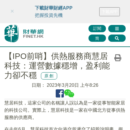
財華智庫網
FINTV
FINMETA
財華證券
媒體矩陣
下載財華財經APP
×
下載APP
智庫沙龍
聯絡我們
把握投資先機
訂閱
简
【IPO前哨】供熱服務商慧居
科技：運營數據穩增，盈利能
力卻不穩
原創
日期：
2023年3月20日 上午8:26
慧居科技，這家公司的名稱讓人誤以為是一家從事智能家居
的科技公司。實際上，慧居科技是一家在中國北方從事供熱
服務的供應商。
在去年6月，慧居科技首次向港交所遞交了招股說明書，擬