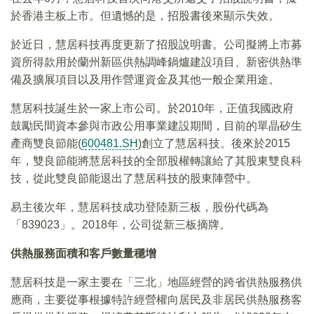
於香港主板上市。但遺憾的是，招股書後來顯示失效。
於近日，慧居科技再度更新了招股說明書。公司擬將上市募
資所得款用於蘭州新區供熱調峰鍋爐建設項目、新密供熱準
備及擴展項目以及用作營運資金及其他一般企業用途。
慧居科技誕生於一家上市公司。於2010年，正值我國政府
鼓勵民間資本參與市政公用事業建設期間，目前的單晶矽生
產商雙良節能(
600481.SH
)創立了慧居科技。後來於2015
年，雙良節能將慧居科技的全部股權轉讓給了其股東雙良科
技，從此雙良節能退出了慧居科技的股東陣營中。
易主後次年，慧居科技成功登陸新三板，股份代碼為
「839023」。2018年，公司從新三板摘牌。
供熱服務面積和客戶數量穩增
慧居科技是一家主要在「三北」地區經營的跨省供熱服務供
應商，主要從事根據特許經營權向居民及非居民供熱服務客