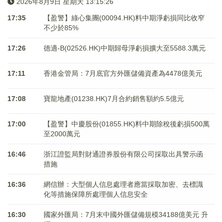
2026年8月9日 星期天 13:15:27
17:35
【盈警】綠心集團(00094.HK)料中期淨虧損同比收窄
不少於85%
17:26
德適-B(02526.HK)中期歸母淨虧損擴大至5588.3萬元
17:11
香港金管局：7月底官方外匯儲備資產為4478億美元
17:08
寶龍地產(01238.HK)7月合約銷售額約5.5億元
17:00
【盈警】中慶股份(01855.HK)料中期除稅後虧損500萬
至2000萬元
16:46
浙江證監局對財通證券股份有限公司採取出具警示函
措施
16:36
網信辦：大型個人信息處理者應當採取加密、去標識
化等措施保障所處理個人信息安全
16:30
國家外匯局：7月末中國外匯儲備規模34188億美元 升