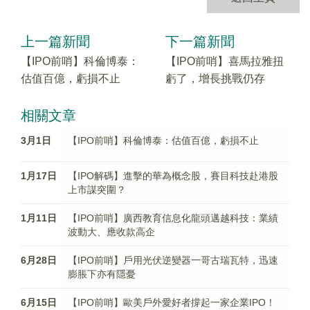
上一篇新聞
下一篇新聞
【IPO前哨】科倫博泰：
【IPO前哨】喜馬拉雅扭
估值百億，虧損不止
虧了，增長挑戰仍存
相關文章
3月1日
【IPO前哨】科倫博泰：估值百億，虧損不止
1月17日
【IPO解碼】進擊的華為概念股，賽目科技赴港股
上市謀突圍？
1月11日
【IPO前哨】廣西教育信息化龍頭邁越科技：業績
波動大、應收款高企
6月28日
【IPO前哨】戶用光伏逆變器一哥古瑞瓦特，迅速
膨脹下亦有隱憂
6月15日
【IPO前哨】歐美戶外愛好者撐起一家企業IPO！