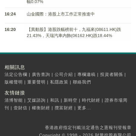
幅0.07%
16:24
山金國際：港股上市工作正常推進中
16:20
【異動股】港股跌幅榜前十，九福來(08611.HK)跌
21.43%，天瑞汽車内飾(06162.HK)跌18.44%
相關訊息
法定公告欄
|
廣告查詢
|
公司介紹
|
專欄邀稿
|
投資者關係
|
版權聲明
|
重要聲明
|
私隱政策
|
聯絡我們
友情鏈接
清博智能
|
艾媒諮詢
|
和訊
|
新時空
|
時代財經
|
證券市場周
刊
|
壹財信
|
權衡財經
|
攬富財經
|
更多...
香港政府指定刊載法定通告之憲報刊登報章
Copyright © 1998 - 2026 財華控股有限公司