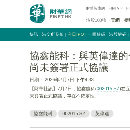
財華智庫網
FINTV
F
港股100強
官網
榜
快訊
港交所發佈
今日IPO
一圖解碼
港股解碼
協鑫能科：與英偉達的
尚未簽署正式協議
日期：
2026年7月7日 下午4:33
【財華社訊】7月7日，協鑫能科(
002015.SZ
)在
未簽署正式協議，存在不確定性。
協鑫能科
002015.SZ
英偉達