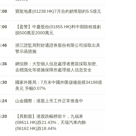
7:08
寶龍地產(01238.HK)7月合約銷售額約5.5億元
7:00
【盈警】中慶股份(01855.HK)料中期除稅後虧
損500萬至2000萬元
6:46
浙江證監局對財通證券股份有限公司採取出具
警示函措施
6:36
網信辦：大型個人信息處理者應當採取加密、
去標識化等措施保障所處理個人信息安全
6:30
國家外匯局：7月末中國外匯儲備規模34188億
美元 升幅0.07%
6:24
山金國際：港股上市工作正常推進中
6:20
【異動股】港股跌幅榜前十，九福來
(08611.HK)跌21.43%，天瑞汽車内飾
(06162.HK)跌18.44%