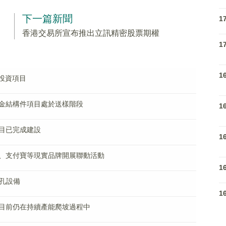
下一篇新聞
1
香港交易所宣布推出立訊精密股票期權
1
1
投資項目
金結構件項目處於送樣階段
1
目已完成建設
1
、支付寶等現實品牌開展聯動活動
1
通孔設備
1
目前仍在持續產能爬坡過程中