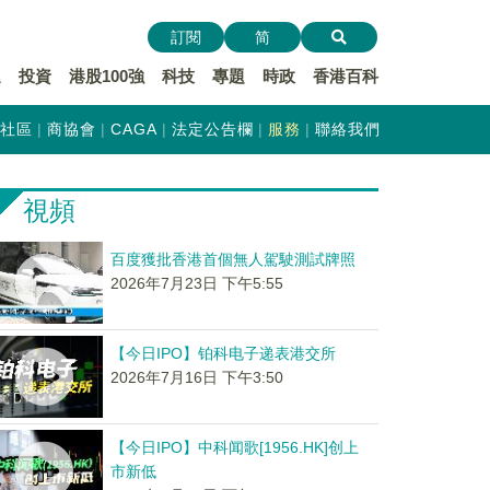
訂閱
简
遞
投資
港股100強
科技
專題
時政
香港百科
社區
商協會
CAGA
法定公告欄
服務
聯絡我們
視頻
百度獲批香港首個無人駕駛測試牌照
2026年7月23日 下午5:55
【今日IPO】铂科电子递表港交所
2026年7月16日 下午3:50
【今日IPO】中科闻歌[1956.HK]创上
市新低