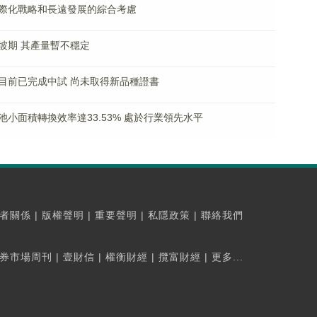
際化戰略和長遠發展的綜合考慮
坡期 其產量暫不穩定
目前已完成中試 尚未取得新品種證書
小面積轉換效率達33.53% 處於行業領先水平
者關係
|
版權聲明
|
重要聲明
|
私隱政策
|
聯絡我們
券市場周刊
|
壹財信
|
權衡財經
|
攬富財經
|
更多...