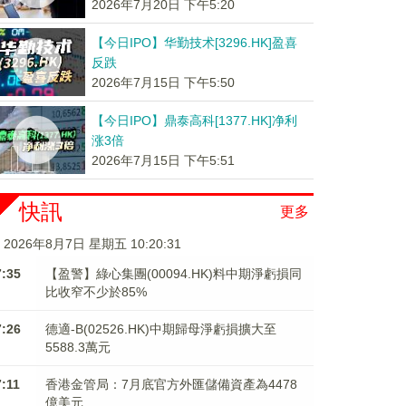
2026年7月20日 下午5:20
【今日IPO】华勤技术[3296.HK]盈喜
反跌
2026年7月15日 下午5:50
【今日IPO】鼎泰高科[1377.HK]净利
涨3倍
2026年7月15日 下午5:51
快訊
更多
2026年8月7日 星期五 10:20:31
7:35
【盈警】綠心集團(00094.HK)料中期淨虧損同
比收窄不少於85%
7:26
德適-B(02526.HK)中期歸母淨虧損擴大至
5588.3萬元
7:11
香港金管局：7月底官方外匯儲備資產為4478
億美元