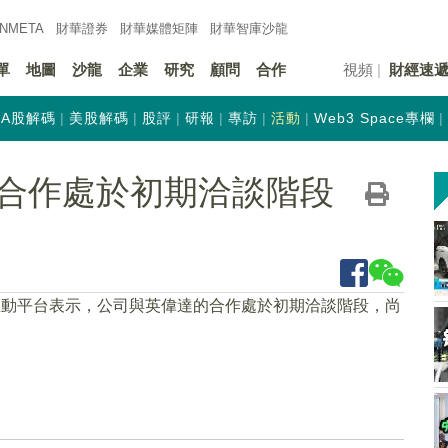
INMETA
財華證券
財華
媒體矩陣
財華
智庫沙龍
單
地圖
沙龍
企業
研究
顧問
合作
視頻
財經速
A股解碼
美股解碼
股評
研報
專訪
活動
Web3 Space專欄
合作處於初期洽談階段
互動平台表示，公司與英偉達的合作處於初期洽談階段，尚