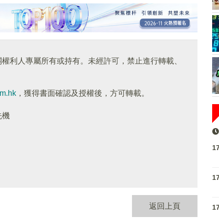
關權利人專屬所有或持有。未經許可，禁止進行轉載、
om.hk
，獲得書面確認及授權後，方可轉載。
先機
1
1
返回上頁
1