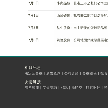
7月3日
小商品城：赴港上市是基於公司國
7月3日
西藏礦業：扎布耶二期項目處於爬
7月3日
益生股份：自主研發的蛋雞新品種
7月3日
鈞達股份：公司地面鈣鈦礦叠层电池
相關訊息
法定公告欄
|
廣告查詢
|
公司介紹
|
專欄邀稿
|
投資
友情鏈接
清博智能
|
艾媒諮詢
|
和訊
|
新時空
|
時代財經
|
證