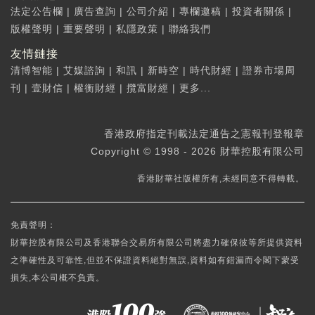
法定公告欄
|
廣告查詢
|
公司介紹
|
專欄邀稿
|
投資者關係
|
版權聲明
|
重要聲明
|
私隱政策
|
聯絡我們
友情鏈接
清博智能
|
艾媒諮詢
|
和訊
|
新時空
|
時代財經
|
證券市場周
刊
|
壹財信
|
權衡財經
|
攬富財經
|
更多...
香港政府指定刊載法定通告之憲報刊登報章
Copyright © 1998 - 2026 財華控股有限公司
香港財華社版權所有,未經同意不得轉載。
免責聲明：
財華控股有限公司及香港聯合交易所有限公司將盡力確保彼等所提供資料
之準確性及可靠性,但並不保證資料絕對無誤,資料如有錯漏而令閣下蒙受
損失,本公司概不負責。