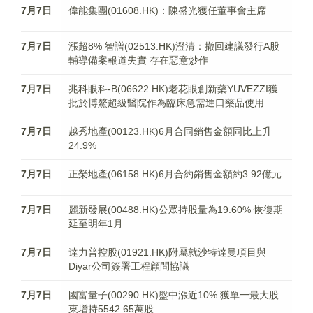
7月7日
偉能集團(01608.HK)：陳盛光獲任董事會主席
7月7日
漲超8% 智譜(02513.HK)澄清：撤回建議發行A股
輔導備案報道失實 存在惡意炒作
7月7日
兆科眼科-B(06622.HK)老花眼創新藥YUVEZZI獲
批於博鰲超級醫院作為臨床急需進口藥品使用
7月7日
越秀地產(00123.HK)6月合同銷售金額同比上升
24.9%
7月7日
正榮地產(06158.HK)6月合約銷售金額約3.92億元
7月7日
麗新發展(00488.HK)公眾持股量為19.60% 恢復期
延至明年1月
7月7日
達力普控股(01921.HK)附屬就沙特達曼項目與
Diyar公司簽署工程顧問協議
7月7日
國富量子(00290.HK)盤中漲近10% 獲單一最大股
東增持5542.65萬股