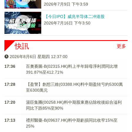
2026年7月9日 下午3:59
【今日IPO】威兆半导体二冲港股
2026年7月16日 下午3:50
快訊
更多
2026年8月6日 星期四 12:37:00
17:36
百奧賽圖-B(02315.HK)料上半年歸母淨利潤同比增
391.87%至412.71%
17:28
【盈警】創想三維(03388.HK)料中期盈转亏約5300萬
至6300萬元
17:20
湯臣集團(00258.HK)料中期股東應佔除稅後綜合溢利
同比下跌85%至90%
17:13
禮邦醫藥-B(09637.HK)料中期虧損同比收窄15%至
25%