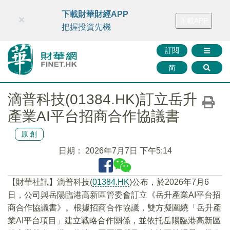
財華智庫網
FINTV
FINMETA
財華證券
媒體矩陣
下載財華財經APP
×
下載APP
智庫沙龍
聯絡我們
把握投資先機
訂閱
简
滴普科技(01384.HK)訂立岳升
產業AI平台招商合作協議書
原創
日期：
2026年7月7日 下午5:14
【財華社訊】滴普科技(
01384.HK
)公布，於2026年7月6
日，公司與岳陽臨港高新區管委會訂立《岳升產業AI平台招
商合作協議書》。根據招商合作協議，雙方擬圍繞「岳升產
業AI平台項目」建立戰略合作關係，並依托岳陽臨港高新區