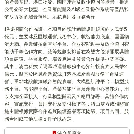
的產業基礎、港口物流、園區運營及政企協同等場景，推進
公司企業大模型、企業智能體及AI級企業操作系統等產品和
解決方案的場景落地、示範應用及服務合作。
根據招商合作協議，本項目的預計總體規劃規模約人民幣5
億元，主要涉及區域運營服務中心、數智能力底座、園區物
流大腦、產業鏈招商智能平台、企服智能助手及政企協同智
能助手等合作方向。該等規劃安排旨在為雙方後續開展具體
項目建設、平台服務、場景應用及商業合作提供框架基礎。
其中，滴普科技岳陽區域運營服務中心預計投資約人民幣2
億元，擬基於區域產業資源打造區域產業AI服務平台及運
營，重點建設數據融合智能底座、大模型訓練平台、模型服
務平台、智能體平台、產業智能平台及創新中心等能力，用
以支撐企業接入、行業模型開發及AI應用部署。具體合作內
容、實施安排、費用安排及交付標準等，將由雙方或相關實
施主體根據實際合作進展陸續簽署專項協議、項目合同、服
務合同或其他法律文件予以約定。
港交所原文