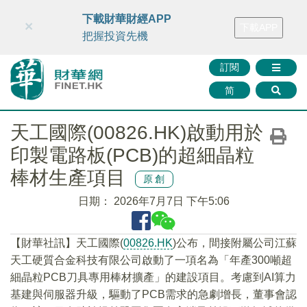
財華智庫網
FINTV
FINMETA
財華證券
媒體矩陣
下載財華財經APP
×
下載APP
智庫沙龍
聯絡我們
把握投資先機
訂閱
简
天工國際(00826.HK)啟動用於
印製電路板(PCB)的超細晶粒
棒材生產項目
原創
日期：
2026年7月7日 下午5:06
【財華社訊】天工國際(
00826.HK
)公布，間接附屬公司江蘇
天工硬質合金科技有限公司啟動了一項名為「年產300噸超
細晶粒PCB刀具專用棒材擴產」的建設項目。考慮到AI算力
基建與伺服器升級，驅動了PCB需求的急劇增長，董事會認