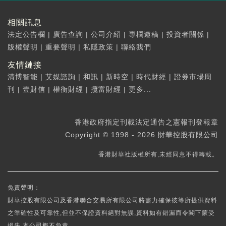
相關訊息
法定公告欄
|
廣告查詢
|
公司介紹
|
專欄邀稿
|
投資者關係
|
版權聲明
|
重要聲明
|
私隱政策
|
聯絡我們
友情鏈接
清博智能
|
艾媒諮詢
|
和訊
|
新時空
|
時代財經
|
證券市場周
刊
|
壹財信
|
權衡財經
|
攬富財經
|
更多...
香港政府指定刊載法定通告之憲報刊登報章
Copyright © 1998 - 2026 財華控股有限公司
香港財華社版權所有,未經同意不得轉載。
免責聲明：
財華控股有限公司及香港聯合交易所有限公司將盡力確保彼等所提供資料
之準確性及可靠性,但並不保證資料絕對無誤,資料如有錯漏而令閣下蒙受
損失,本公司概不負責。