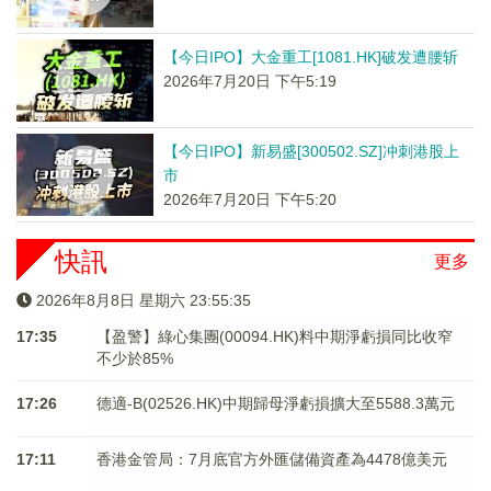
【今日IPO】大金重工[1081.HK]破发遭腰斩
2026年7月20日 下午5:19
【今日IPO】新易盛[300502.SZ]冲刺港股上
市
2026年7月20日 下午5:20
快訊
更多
2026年8月8日 星期六 23:55:35
17:35
【盈警】綠心集團(00094.HK)料中期淨虧損同比收窄
不少於85%
17:26
德適-B(02526.HK)中期歸母淨虧損擴大至5588.3萬元
17:11
香港金管局：7月底官方外匯儲備資產為4478億美元