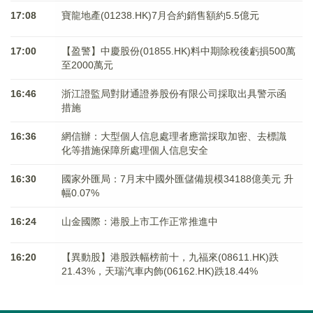
17:08
寶龍地產(01238.HK)7月合約銷售額約5.5億元
17:00
【盈警】中慶股份(01855.HK)料中期除稅後虧損500萬
至2000萬元
16:46
浙江證監局對財通證券股份有限公司採取出具警示函
措施
16:36
網信辦：大型個人信息處理者應當採取加密、去標識
化等措施保障所處理個人信息安全
16:30
國家外匯局：7月末中國外匯儲備規模34188億美元 升
幅0.07%
16:24
山金國際：港股上市工作正常推進中
16:20
【異動股】港股跌幅榜前十，九福來(08611.HK)跌
21.43%，天瑞汽車内飾(06162.HK)跌18.44%