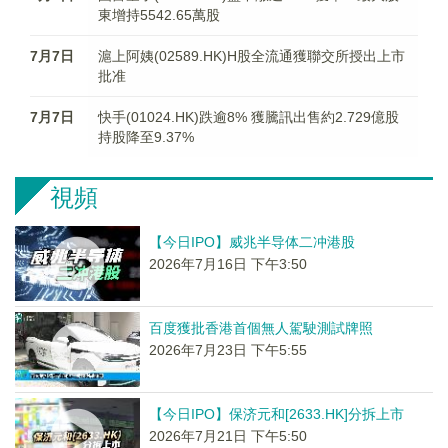
東增持5542.65萬股
7月7日
滬上阿姨(02589.HK)H股全流通獲聯交所授出上市
批准
7月7日
快手(01024.HK)跌逾8% 獲騰訊出售約2.729億股
持股降至9.37%
視頻
【今日IPO】威兆半导体二冲港股
2026年7月16日 下午3:50
百度獲批香港首個無人駕駛測試牌照
2026年7月23日 下午5:55
【今日IPO】保济元和[2633.HK]分拆上市
2026年7月21日 下午5:50