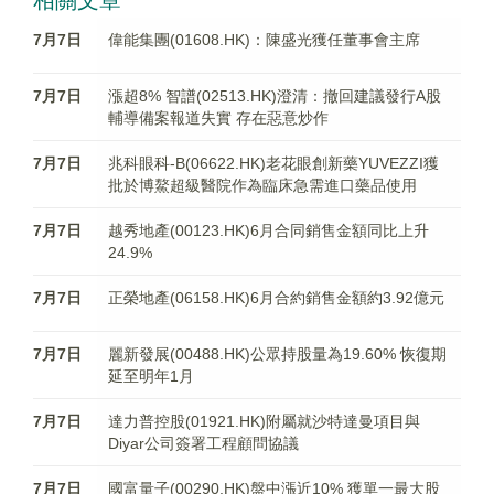
相關文章
7月7日
偉能集團(01608.HK)：陳盛光獲任董事會主席
7月7日
漲超8% 智譜(02513.HK)澄清：撤回建議發行A股
輔導備案報道失實 存在惡意炒作
7月7日
兆科眼科-B(06622.HK)老花眼創新藥YUVEZZI獲
批於博鰲超級醫院作為臨床急需進口藥品使用
7月7日
越秀地產(00123.HK)6月合同銷售金額同比上升
24.9%
7月7日
正榮地產(06158.HK)6月合約銷售金額約3.92億元
7月7日
麗新發展(00488.HK)公眾持股量為19.60% 恢復期
延至明年1月
7月7日
達力普控股(01921.HK)附屬就沙特達曼項目與
Diyar公司簽署工程顧問協議
7月7日
國富量子(00290.HK)盤中漲近10% 獲單一最大股