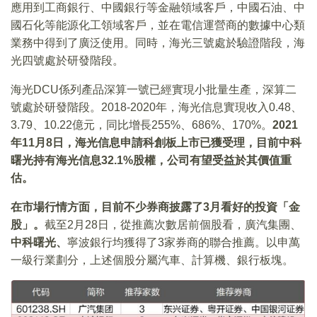
應用到工商銀行、中國銀行等金融領域客戶，中國石油、中
國石化等能源化工領域客戶，並在電信運營商的數據中心類
業務中得到了廣泛使用。同時，海光三號處於驗證階段，海
光四號處於研發階段。
海光DCU係列產品深算一號已經實現小批量生產，深算二
號處於研發階段。2018-2020年，海光信息實現收入0.48、
3.79、10.22億元，同比增長255%、686%、170%。
2021
年11月8日，海光信息申請科創板上市已獲受理，目前中科
曙光持有海光信息32.1%股權，公司有望受益於其價值重
估。
在市場行情方面，目前不少券商披露了3月看好的投資「金
股」。
截至2月28日，從推薦次數居前個股看，廣汽集團、
中科曙光、
寧波銀行均獲得了3家券商的聯合推薦。以申萬
一級行業劃分，上述個股分屬汽車、計算機、銀行板塊。