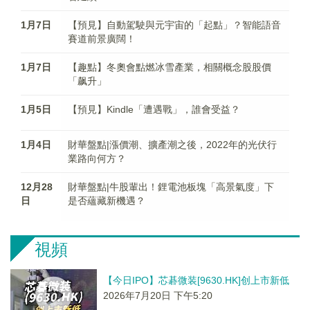
1月7日
【預見】自動駕駛與元宇宙的「起點」？智能語音
賽道前景廣闊！
1月7日
【趣點】冬奧會點燃冰雪產業，相關概念股股價
「飙升」
1月5日
【預見】Kindle「遭遇戰」，誰會受益？
1月4日
財華盤點|漲價潮、擴產潮之後，2022年的光伏行
業路向何方？
12月28
財華盤點|牛股輩出！鋰電池板塊「高景氣度」下
日
是否蘊藏新機遇？
視頻
【今日IPO】芯碁微装[9630.HK]创上市新低
2026年7月20日 下午5:20