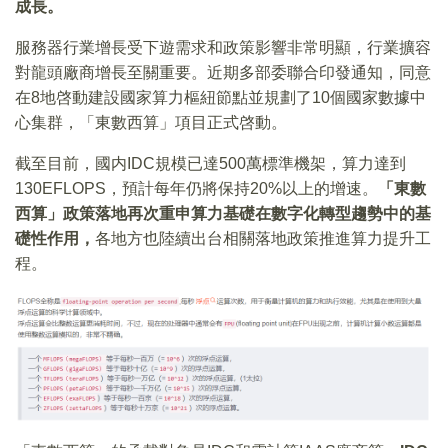
成長。
服務器行業增長受下遊需求和政策影響非常明顯，行業擴容
對龍頭廠商增長至關重要。近期多部委聯合印發通知，同意
在8地啓動建設國家算力樞紐節點並規劃了10個國家數據中
心集群，「東數西算」項目正式啓動。
截至目前，國内IDC規模已達500萬標準機架，算力達到
130EFLOPS，預計每年仍將保持20%以上的增速。
「東數
西算」政策落地再次重申算力基礎在數字化轉型趨勢中的基
礎性作用，
各地方也陸續出台相關落地政策推進算力提升工
程。