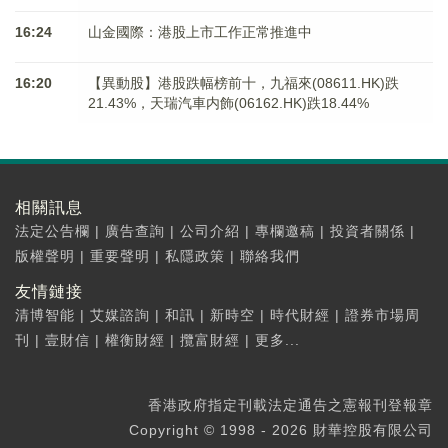
16:24
山金國際：港股上市工作正常推進中
16:20
【異動股】港股跌幅榜前十，九福來(08611.HK)跌
21.43%，天瑞汽車内飾(06162.HK)跌18.44%
相關訊息
法定公告欄
|
廣告查詢
|
公司介紹
|
專欄邀稿
|
投資者關係
|
版權聲明
|
重要聲明
|
私隱政策
|
聯絡我們
友情鏈接
清博智能
|
艾媒諮詢
|
和訊
|
新時空
|
時代財經
|
證券市場周
刊
|
壹財信
|
權衡財經
|
攬富財經
|
更多...
香港政府指定刊載法定通告之憲報刊登報章
Copyright © 1998 - 2026 財華控股有限公司