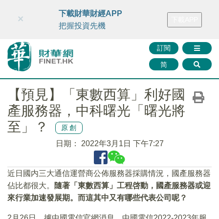
財華智庫網
FINTV
FINMETA
財華證券
媒體矩陣
下載財華財經APP
×
下載APP
智庫沙龍
聯絡我們
把握投資先機
訂閱
简
【預見】「東數西算」利好國
產服務器，中科曙光「曙光將
至」？
原創
日期：
2022年3月1日 下午7:27
近日國内三大通信運營商公佈服務器採購情況，國產服務器
佔比都很大。
隨著「東數西算」工程啓動，國產服務器或迎
來行業加速發展期。而這其中又有哪些代表公司呢？
2月26日，據中國電信官網消息，中國電信2022-2023年服