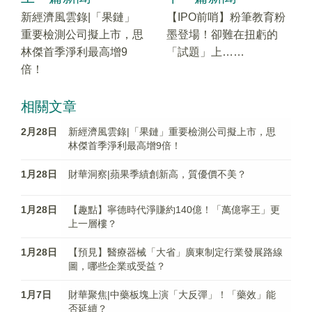
新經濟風雲錄|「果鏈」
【IPO前哨】粉筆教育粉
重要檢測公司擬上市，思
墨登場！卻難在扭虧的
林傑首季淨利最高增9
「試題」上……
倍！
相關文章
2月28日
新經濟風雲錄|「果鏈」重要檢測公司擬上市，思
林傑首季淨利最高增9倍！
1月28日
財華洞察|蘋果季績創新高，質優價不美？
1月28日
【趣點】寧德時代淨賺約140億！「萬億寧王」更
上一層樓？
1月28日
【預見】醫療器械「大省」廣東制定行業發展路線
圖，哪些企業或受益？
1月7日
財華聚焦|中藥板塊上演「大反彈」！「藥效」能
否延續？