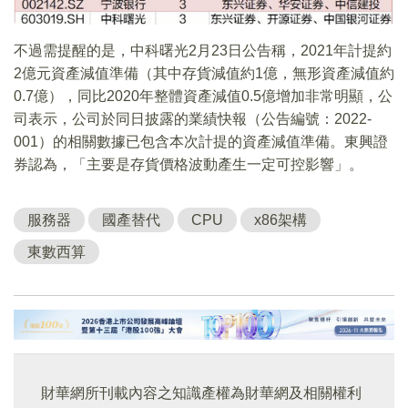
不過需提醒的是，中科曙光2月23日公告稱，2021年計提約
2億元資產減值準備（其中存貨減值約1億，無形資產減值約
0.7億），同比2020年整體資產減值0.5億增加非常明顯，公
司表示，公司於同日披露的業績快報（公告編號：2022-
001）的相關數據已包含本次計提的資產減值準備。東興證
券認為，「主要是存貨價格波動產生一定可控影響」。
服務器
國產替代
CPU
x86架構
東數西算
財華網所刊載內容之知識產權為財華網及相關權利