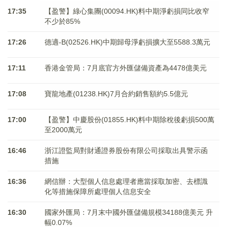
17:35
【盈警】綠心集團(00094.HK)料中期淨虧損同比收窄
不少於85%
17:26
德適-B(02526.HK)中期歸母淨虧損擴大至5588.3萬元
17:11
香港金管局：7月底官方外匯儲備資產為4478億美元
17:08
寶龍地產(01238.HK)7月合約銷售額約5.5億元
17:00
【盈警】中慶股份(01855.HK)料中期除稅後虧損500萬
至2000萬元
16:46
浙江證監局對財通證券股份有限公司採取出具警示函
措施
16:36
網信辦：大型個人信息處理者應當採取加密、去標識
化等措施保障所處理個人信息安全
16:30
國家外匯局：7月末中國外匯儲備規模34188億美元 升
幅0.07%