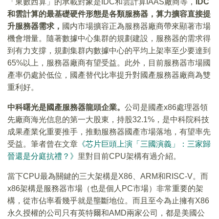
「東數西算」的承載對象是IDC和雲計算IAAS廠商等，
IDC
和雲計算的最基礎硬件形態是各類服務器，算力擴容直接提
升服務器需求，
國内市場擴容正為服務器廠商帶來顯著市場
機會增量。隨著數據中心集群的規劃建設，服務器的需求得
到有力支撐，規劃集群内數據中心的平均上架率至少要達到
65%以上，服務器廠商有望受益。此外，目前服務器市場國
產率仍處於低位，國產替代比率提升對國產服務器廠商為雙
重利好。
中科曙光是國產服務器龍頭企業。
公司是國產x86處理器領
先廠商海光信息的第一大股東，持股32.1%，是中科院科技
成果產業化重要推手，推動服務器國產市場落地，有望率先
受益。筆者曾在文章
《芯片巨頭上演「三國演義」：三家歸
晉還是分庭抗禮？》
里對目前CPU架構有過介紹。
當下CPU最為關鍵的三大架構是X86、ARM和RISC-V。而
x86架構是服務器市場（也是個人PC市場）非常重要的架
構，從市佔率看幾乎就是壟斷地位。而且至今為止擁有X86
永久授權的公司只有英特爾和AMD兩家公司，都是美國公