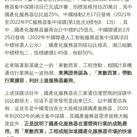
務器集中採購項目已完成評審，招標規模預估20萬台，其中
國產化服務器佔比超25%。中國移動2月17日發佈《2021年
至2022年PC服務器集中採購(第1批次)(標包8、13)》，其
中，國產化服務器廠商合計中標約25億元。中國聯通於2月
25日發佈《2022年中國聯通人工智能服務器集中採購項目
中標候選人公示》，國產化服務器同樣佔比很高，湘江鲲鵬
中標標包二，投標總價1.45億，份額50%。
近來隨著新基建之一的「東數西算」工程啓動，相關計算機
通信行業興起一波熱潮。
東興證券認為，「東數西算」帶動
行業擴容，利好上遊服務器廠商。
上述採購項目中，國產化服務器在三家通信運營商的採購中
佔比都很大，但這不是突發而是由來已久。以中國電信為
例，這並非是中國電信首次大規模採購國產服務器，2020
年到2022年的兩次集中採購，其國產服務器需求規模大幅
度提升，
正是說明了國產化服務器在運營商行業的成熟應
用。而「東數西算」工程或能加速國產化服務器市場的快速