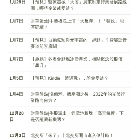
1月28日
【預見】醫療器械「大省」廣東制定行業發展路線
圖，哪些企業或受益？
1月7日
財華聚焦|中藥板塊上演「大反彈」！「藥效」能
否延續？
1月7日
【預見】自動駕駛與元宇宙的「起點」？智能語音
賽道前景廣闊！
1月7日
【趣點】冬奧會點燃冰雪產業，相關概念股股價
「飙升」
1月5日
【預見】Kindle「遭遇戰」，誰會受益？
1月4日
財華盤點|漲價潮、擴產潮之後，2022年的光伏行
業路向何方？
12月28
財華盤點|牛股輩出！鋰電池板塊「高景氣度」下
日
是否蘊藏新機遇？
11月3日
北交所「來了」丨北交所開市進入倒計時！