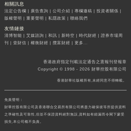
相關訊息
法定公告欄
|
廣告查詢
|
公司介紹
|
專欄邀稿
|
投資者關係
|
版權聲明
|
重要聲明
|
私隱政策
|
聯絡我們
友情鏈接
清博智能
|
艾媒諮詢
|
和訊
|
新時空
|
時代財經
|
證券市場周
刊
|
壹財信
|
權衡財經
|
攬富財經
|
更多...
香港政府指定刊載法定通告之憲報刊登報章
Copyright © 1998 - 2026 財華控股有限公司
香港財華社版權所有,未經同意不得轉載。
免責聲明：
財華控股有限公司及香港聯合交易所有限公司將盡力確保彼等所提供資料
之準確性及可靠性,但並不保證資料絕對無誤,資料如有錯漏而令閣下蒙受
損失,本公司概不負責。