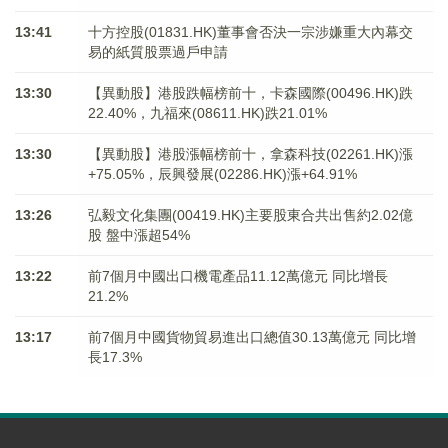
13:41
十方控股(01831.HK)董事會否決一宗涉嫌重大內幕交
易的紙質股票過戶申請
13:30
【異動股】港股跌幅榜前十，卡森國際(00496.HK)跌
22.40%，九福來(08611.HK)跌21.01%
13:30
【異動股】港股漲幅榜前十，拿森科技(02261.HK)漲
+75.05%，辰興發展(02286.HK)漲+64.91%
13:26
弘毅文化集團(00419.HK)主要股東合共出售約2.02億
股 盤中漲超54%
13:22
前7個月中國出口機電產品11.12萬億元 同比增長
21.2%
13:17
前7個月中國貨物貿易進出口總值30.13萬億元 同比增
長17.3%