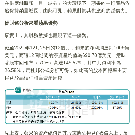
在供應鏈瓶頸，且「缺芯」的大環境下，蘋果的主打產品依
然保持銷量增長，由此可見，蘋果對於其供應商的議價力。
從財務分析來看蘋果優勢
事實上，其財務數據也體現了這一優勢。
截至2021年12月25日的12個月，蘋果的淨利潤達到1006億
美元，而這12個期間的淨資產均值為690.78億美元，意味
著股本回報率（ROE）高達145.57%，其中其純利率為
26.58%，用杜邦公式分析可得，如此高的股本回報率主要
得益於高槓桿和高資產周轉。
見上表，蘋果的資產總值是其股東應佔權益的5倍以上，反