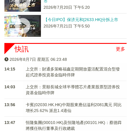
市
2026年7月20日 下午5:20
【今日IPO】保济元和[2633.HK]分拆上市
2026年7月21日 下午5:50
快訊
更多
2026年8月7日 星期五 06:23:49
14:15
上交所：財通多策略福鑫定期開放靈活配置混合型發
起式證券投資基金臨時停牌
14:03
上交所：景順長城全球半導體芯片產業股票型證券投
資基金臨時停牌
13:56
卡賓(02030.HK.HK)中期股東應佔溢利2081萬元 同比
增长25.62% 派息1.4港仙
13:47
恒隆集團(00010.HK)及恒隆地產(00101.HK)：蔡德粦
將獲任執行董事及行政總裁