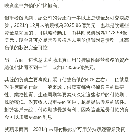
映資產中負債的佔比極高。
但筆者留意到，該公司的資產有一半以上是現金及可交易證
券，2021年12月末的規模為2025.96億美元，也就是說這些
資金是閑置的，可以隨時動用；而其附息債務為1778.54億
美元，現金及可交易證券規模足以用於償還附息債務，其高
負債的狀況完全可控。
另一方面，這也意味著蘋果真正用於持續性經營業務的資產
總值佔比還不到一半，或約1785.95億美元。
其餘的負債主要為應付賬（佔總負債的40%左右），也就是
對供應商的付款。一般來說，供應商都會根據客戶的重要
性、業務性質、生產周期等要素來決定這些客戶的付款期，
風險較低、對其收入越重要的客戶，越是提供優厚的條件。
對於客戶來說，付款期越長越有利，因為這些延長付款的資
金可以賺取更高的利息。
就蘋果而言，2021年末應付賬款佔可用於持續經營業務資