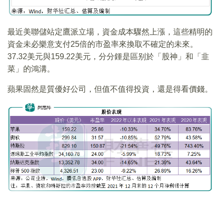
最近美聯儲站定鷹派立場，資金成本驟然上漲，這些精明的
資金未必樂意支付25倍的市盈率來換取不確定的未來。
37.32美元與159.22美元，分分鍾是區别於「股神」和「韭
菜」的鴻溝。
蘋果固然是質優好公司，但值不值得投資，還是得看價錢。