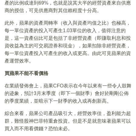
產的比例或達到69%，也就是說其大半的經營資產來自供應
商的授信，可見供應商對其信賴程度十分高。
此外，蘋果的資產周轉率（收入與資產均值之比）也極高，
每一單位資產的投入可產生1.03單位的收入，值得注意的
是，這一資產佔比可是包括了非經營資產（即賺取利息和投
資收益為主的可交易證券和現金），如果扣除非經營資產，
每一單位資產投入可產生的收入或更高。由此可見蘋果的資
產運營效率。
買蘋果不能不看價格
在業績發佈會上，蘋果CFO表示在今年以來有一些令人鼓舞
的迹象，預計3月末季度（即下一個財季）會好於剛剛公佈
的季度業績，並暗示下一財季的收入或再創新高。
綜合來看，蘋果公司產品吸引大，經營效率佳，盈利能力超
群，難怪股神巴菲特重倉投資。但是不是就意味著蘋果可以
買入而不用看價錢？恐怕未必。