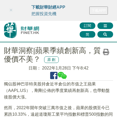
財華智庫網
FINTV
FINMETA
財華證券
媒體矩陣
下載財華財經APP
×
下載APP
智庫沙龍
聯絡我們
把握投資先機
訂閱
简
財華洞察|蘋果季績創新高，質
優價不美？
原創
日期：
2022年1月28日 下午8:42
獨佔股神巴菲特美股持倉近半倉位的市值之王蘋果
（AAPL.US），剛剛公佈的季度業績再創新高，也帶動盤
後股價大漲。
然而，2022年開年突破三萬市值之後，蘋果的股價至今已
累跌10.33%，遠超道瓊斯工業平均指數和標普500指數的同