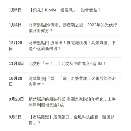
1月5日
【預見】Kindle「遭遇戰」，誰會受益？
1月4日
財華盤點|漲價潮、擴產潮之後，2022年的光伏行
業路向何方？
12月28
財華盤點|牛股輩出！鋰電池板塊「高景氣度」下
日
是否蘊藏新機遇？
11月3日
北交所「來了」丨北交所開市進入倒計時！
10月20
財華聚焦|「煤」「電」走勢背離，火電股能否浴
日
火重生？
9月23日
悄然崛起的服裝行業|海瀾之家踏浪年輕化，上半
年淨利潤增長逾7成
9月3日
【市場觀潮】股價飙升，金風科技能否「隨風起
舞」？