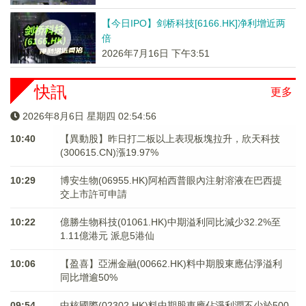
【今日IPO】剑桥科技[6166.HK]净利增近两
倍
2026年7月16日 下午3:51
快訊
更多
2026年8月6日 星期四 02:54:57
10:40
【異動股】昨日打二板以上表現板塊拉升，欣天科技
(300615.CN)漲19.97%
10:29
博安生物(06955.HK)阿柏西普眼內注射溶液在巴西提
交上市許可申請
10:22
億勝生物科技(01061.HK)中期溢利同比減少32.2%至
1.11億港元 派息5港仙
10:06
【盈喜】亞洲金融(00662.HK)料中期股東應佔淨溢利
同比增逾50%
09:54
中核國際(02302.HK)料中期股東應佔淨利潤不少於500