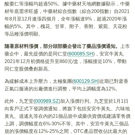
酸棗仁等漲幅均超過50%。據中藥材天地網數據顯示，中藥
材年底需求旺盛，中藥材綜合指數（綜合200指數）自2021
年8月至12月連漲四個月，全年漲幅達9%，超過2020年漲
幅的5%。其中，槐花、甘草、附子、香附、紫菀、天花粉
等品種漲價明顯。
隨著原材料漲價，部分頭部藥企發出了藥品漲價通知。
上市
藥企中，最先提價的是同仁堂(
600085.SH
)，安宮牛黃丸
2021年12月初價格提升至860元/盒，漲幅接近10%，帶動
同仁堂股價叠創新高。
為緩解成本上升壓力，太極集團(
600129.SH
)近期已對藿香
正氣口服液的出廠價進行調整，平均上調幅度為12%。
此外，九芝堂(
000989.SZ
)加入漲價行列。九芝堂於1月1日
向客戶正式下發調價通知，將旗下包括安宮牛黃丸、六味地
黃丸、逍遙丸等在内的21個品規中成藥供貨價或建議零售價
上調，調價幅度在6%-30%不等。其中，安宮牛黃丸三個品
規的漲價幅度在12%-25%之間，OTC產品營收佔比最大的