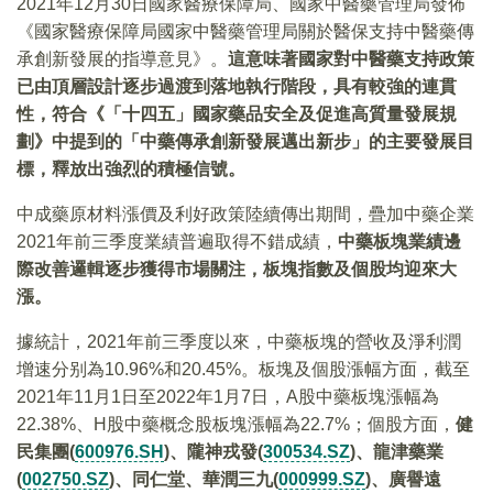
2021年12月30日國家醫療保障局、國家中醫藥管理局發佈
《國家醫療保障局國家中醫藥管理局關於醫保支持中醫藥傳
承創新發展的指導意見》。
這意味著國家對中醫藥支持政策
已由頂層設計逐步過渡到落地執行階段，具有較強的連貫
性，符合《「十四五」國家藥品安全及促進高質量發展規
劃》中提到的「中藥傳承創新發展邁出新步」的主要發展目
標，釋放出強烈的積極信號。
中成藥原材料漲價及利好政策陸續傳出期間，疊加中藥企業
2021年前三季度業績普遍取得不錯成績，
中藥板塊業績邊
際改善邏輯逐步獲得市場關注，板塊指數及個股均迎來大
漲。
據統計，2021年前三季度以來，中藥板塊的營收及淨利潤
增速分别為10.96%和20.45%。板塊及個股漲幅方面，截至
2021年11月1日至2022年1月7日，A股中藥板塊漲幅為
22.38%、H股中藥概念股板塊漲幅為22.7%；個股方面，
健
民集團(
600976.SH
)、隴神戎發(
300534.SZ
)、龍津藥業
(
002750.SZ
)、同仁堂、華潤三九(
000999.SZ
)、廣譽遠