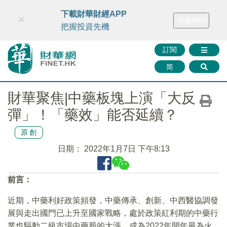
財華智庫網
FINTV
FINMETA
財華證券
媒體矩陣
下載財華財經APP
×
下載APP
智庫沙龍
聯絡我們
把握投資先機
訂閱
简
財華聚焦|中藥板塊上演「大反
彈」！「藥效」能否延續？
原創
日期：
2022年1月7日 下午8:13
前言：
近期，中藥利好政策頻發，中藥傳承、創新、中西醫協調發
展與走出國門已上升至國家戰略，處於政策紅利期的中藥行
業也驅動二級市場中藥股的大漲，成為2022年開年最為火