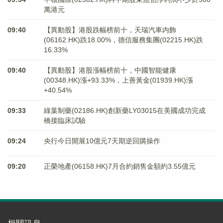
萬港元
09:40
【異動股】港股跌幅榜前十，天瑞汽車内飾
(06162.HK)跌18.00%，德信服務集團(02215.HK)跌
16.33%
09:40
【異動股】港股漲幅榜前十，中國智能健康
(00348.HK)漲+93.33%，上善黃金(01939.HK)漲
+40.54%
09:33
綠葉制藥(02186.HK)創新藥LY03015在美國成功完成
橋接臨床試驗
09:24
央行今日開展10億元7天期逆回購操作
09:20
正榮地產(06158.HK)7月合約銷售金額約3.55億元