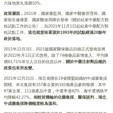
六味地黃丸漲價10%。
政策層面，
2021年，國家藥監局、國家中醫藥管理局、國
家衛生健康委、國家醫保局聯合發佈《關於結束中藥配方顆
粒試點工作的公告》，自2021年11月1日起結束中藥配方顆
粒試點工作。
這也就意味著源於1993年的試點經過20餘年
終於落地。
2021年12月3日，2021版國家醫保藥品目錄正式發佈並將
於2022年月1日正式啓用。除了74種藥品新增進入、平均降
價61.71%等引人注目的信息以外，
關於中藥注射劑品種的
政策也有所改變。
2021年12月21日，湖北省聯合19省聯盟組織的中成藥集採
開標。本次集採有157家企業的182個產品參與報價，其中
97家企業、111個產品中選，中選率達62%，擬中選價格平
均降幅42.27%。
相較前幾輪的化藥集採、醫保談判，湖北
中成藥集採降價幅度較為溫和。