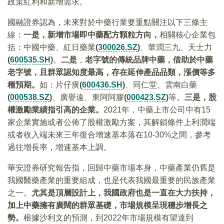
政策紅利和新增需求。
國融證券認為，未來對於中藥行業要重點關注以下三條主
線：
一是，新增市場即中藥配方顆粒方向，
相關核心企業包
括：中國中藥、紅日藥業
(
300026.SZ
)
、華潤三九、天士力
(
600535.SH
)
。
二是
，
老字號的傳統品牌中藥，借助於中藥
老字號，且群眾認知度最高，存在延伸產品品類，漲價等多
種預期。
如：片仔癀
(
600436.SH
)
、同仁堂、雲南白藥
(
000538.SZ
)
、廣譽遠、東阿阿膠
(
000423.SZ
)
等。
三是，股
權激勵業績指引高的企業。
2021年，中藥上市公司中有15
家企業實施或者公佈了股權激勵方案，其解鎖條件上利潤端
或者收入端未來三年復合增速基本落在10-30%之間，參考
過往增長率，增速基本上調。
華安證券研究報告指，回歸中藥市場本身，中藥產業仍舊是
我國醫藥產業的重要組成，也是代表我國最重要的民族產業
之一。
尤其是頂層設計上，我國政府也是一直在大力扶持，
加上中藥擁有廣闊的群眾基礎，市場規模呈現穩步增長之
勢。
根據沙利文的預測，到2022年市場規模有望達到