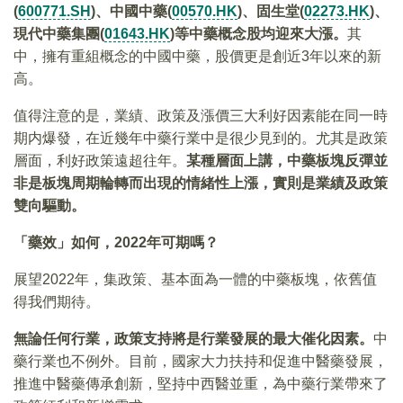
(
600771.SH
)、中國中藥(
00570.HK
)、固生堂(
02273.HK
)、
現代中藥集團(
01643.HK
)等中藥概念股均迎來大漲。
其
中，擁有重組概念的中國中藥，股價更是創近3年以來的新
高。
值得注意的是，業績、政策及漲價三大利好因素能在同一時
期内爆發，在近幾年中藥行業中是很少見到的。尤其是政策
層面，利好政策遠超往年。
某種層面上講，中藥板塊反彈並
非是板塊周期輪轉而出現的情緒性上漲，實則是業績及政策
雙向驅動。
「藥效」如何，2022年可期嗎？
展望2022年，集政策、基本面為一體的中藥板塊，依舊值
得我們期待。
無論任何行業，政策支持將是行業發展的最大催化因素。
中
藥行業也不例外。目前，國家大力扶持和促進中醫藥發展，
推進中醫藥傳承創新，堅持中西醫並重，為中藥行業帶來了