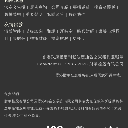
相關訊息
法定公告欄
|
廣告查詢
|
公司介紹
|
專欄邀稿
|
投資者關係
|
版權聲明
|
重要聲明
|
私隱政策
|
聯絡我們
友情鏈接
清博智能
|
艾媒諮詢
|
和訊
|
新時空
|
時代財經
|
證券市場周
刊
|
壹財信
|
權衡財經
|
攬富財經
|
更多...
香港政府指定刊載法定通告之憲報刊登報章
Copyright © 1998 - 2026 財華控股有限公司
香港財華社版權所有,未經同意不得轉載。
免責聲明：
財華控股有限公司及香港聯合交易所有限公司將盡力確保彼等所提供資料
之準確性及可靠性,但並不保證資料絕對無誤,資料如有錯漏而令閣下蒙受
損失,本公司概不負責。