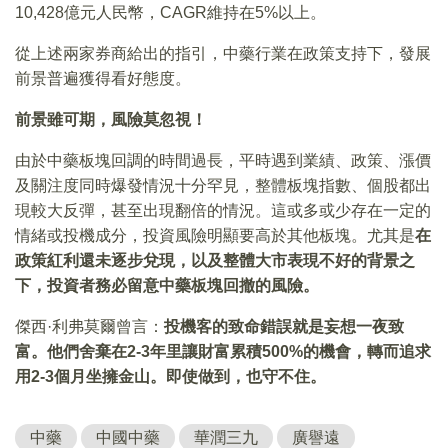
10,428億元人民幣，CAGR維持在5%以上。
從上述兩家券商給出的指引，中藥行業在政策支持下，發展
前景普遍獲得看好態度。
前景雖可期，風險莫忽視！
由於中藥板塊回調的時間過長，平時遇到業績、政策、漲價
及關注度同時爆發情況十分罕見，整體板塊指數、個股都出
現較大反彈，甚至出現翻倍的情況。這或多或少存在一定的
情緒或投機成分，投資風險明顯要高於其他板塊。尤其是
在
政策紅利還未逐步兌現，以及整體大市表現不好的背景之
下，投資者務必留意中藥板塊回撤的風險。
傑西·利弗莫爾曾言：
投機客的致命錯誤就是妄想一夜致
富。他們舍棄在2-3年里讓財富累積500%的機會，轉而追求
用2-3個月坐擁金山。即使做到，也守不住。
中藥
中國中藥
華潤三九
廣譽遠