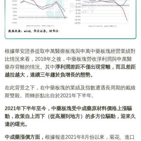
根據華安證券提取申萬醫療板塊與申萬中藥板塊經營業績對
比情況來看，2018年之後，中藥板塊營收淨利潤與申萬醫
藥存背離的情況。其中
淨利潤差距不僅出現背離，而且差距
越拉越大，連續三年趨於負增長的態勢。
在此背景之下，在中藥板塊的業績及指數遭遇長周期的戴維
斯雙殺。而轉折點出自於2021年下半年。
2021
年下半年至今，中藥板塊受中成藥原材料價格上漲驅
動，政策自上而下（從高層到地方）的多方位驅動，迎來久
違的曙光。
中成藥漲價方面，
根據報道2021年8月份以來，菊花、進口