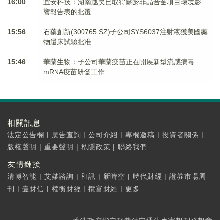
16:00
宜安科技：湖南逸昊已取得關於非晶合金項目環境影
響報告表的批覆
15:56
石藥創新(300765.SZ)子公司SYS6037注射液獲美國藥
物還床試驗批准
15:46
華蘭生物：子公司華蘭疫苗正在開展新型流感病毒
mRNA疫苗研發工作
相關訊息
法定公告欄
|
廣告查詢
|
公司介紹
|
專欄邀稿
|
投資者關係
|
版權聲明
|
重要聲明
|
私隱政策
|
聯絡我們
友情鏈接
清博智能
|
艾媒諮詢
|
和訊
|
新時空
|
時代財經
|
證券市場周
刊
|
壹財信
|
權衡財經
|
攬富財經
|
更多...