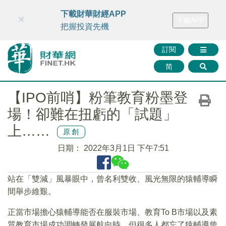
財華智庫網
FINTV
FINMETA
財華證券
媒體矩陣
下載財華財經APP
×
下載APP
智庫沙龍
聯絡我們
把握投資先機
訂閱
简
【IPO前哨】粉筆教育粉墨登
場！卻難在扭虧的「試題」
上……
原創
日期：
2022年3月1日 下午7:51
站在「雙減」風暴眼中，曾名利雙收、風光無限的猿輔導瞬
間舉步維艱。
正當市場擔心猿輔導能否在服裝市場、教育To B市場以及素
質教育市場成功調轉發展航向時，但很多人都忘了猿輔導曾