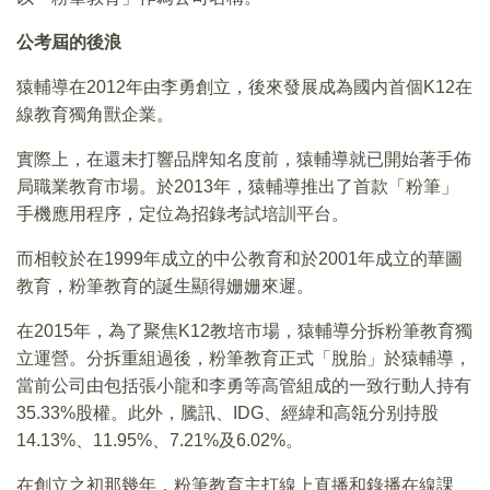
公考屆的後浪
猿輔導在2012年由李勇創立，後來發展成為國内首個K12在
線教育獨角獸企業。
實際上，在還未打響品牌知名度前，猿輔導就已開始著手佈
局職業教育市場。於2013年，猿輔導推出了首款「粉筆」
手機應用程序，定位為招錄考試培訓平台。
而相較於在1999年成立的中公教育和於2001年成立的華圖
教育，粉筆教育的誕生顯得姗姗來遲。
在2015年，為了聚焦K12教培市場，猿輔導分拆粉筆教育獨
立運營。分拆重組過後，粉筆教育正式「脫胎」於猿輔導，
當前公司由包括張小龍和李勇等高管組成的一致行動人持有
35.33%股權。此外，騰訊、IDG、經緯和高瓴分别持股
14.13%、11.95%、7.21%及6.02%。
在創立之初那幾年，粉筆教育主打線上直播和錄播在線課