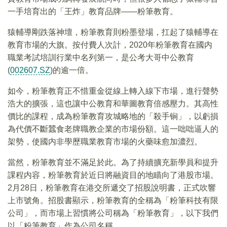
一手培育出的「王炸」教育品牌——粉筆教育。
猿輔導剛跌落神壇，粉筆教育則粉墨登場，扛起了猿輔導在
教育市場的大旗。按付費人次計，2020年粉筆教育在國内
職業考試培訓行業中名列第一，是公考大哥中公教育
(
002607.SZ
)的逾一倍。
如今，粉筆教育正不惜重金從線上轉入線下市場，進行聲勢
浩大的擴張，這也讓中公教育和華圖教育倍感壓力。其高性
價比的課程，成為粉筆教育攻城略地的「殺手锏」，以虧損
為代價不斷蠶食老牌職教企業的市場份額。這一咄咄逼人的
架勢，使國内非學歷職業教育市場的火藥味愈加濃烈。
當然，粉筆教育並不滿足於此。為了持續擴充新學員和提升
課程内容，粉筆教育於近日將融資目的地瞄向了港股市場。
2月28日，粉筆教育在港交所遞交了招股說明書，正式吹響
上市號角。招股書顯示，粉筆教育的全稱為「粉筆科技有限
公司」，而市場上習慣將公司稱為「粉筆教育」，以下我們
以「粉筆教育」作為公司名稱。