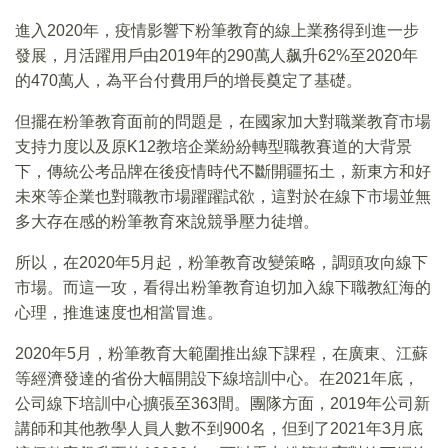
進入2020年，疫情影響下粉筆教育的線上業務得到進一步
發展，月活躍用戶由2019年的290萬人飙升62%至2020年
的470萬人，為平台付費用戶的增長奠定了基礎。
但擺在粉筆教育面前的問題是，在國家加大對職業教育市場
支持力度以及原K12教培企業紛紛轉型職教賽道的大背景
下，傳統公考品牌在後疫情時代不斷開疆拓土，新東方和好
未來等企業也對職教市場躍躍試欲，這對於在線下市場並無
多大存在感的粉筆教育來說競爭壓力徒增。
所以，在2020年5月起，粉筆教育改變策略，調頭攻向線下
市場。而這一攻，看得出粉筆教育迫切加入線下職教紅海的
心理，推進速度也相當冒進。
2020年5月，粉筆教育大範圍推出線下課程，在廣東、江蘇
等經濟發達的省份大幅開設下線培訓中心。在2021年底，
公司線下培訓中心擴張至363間。團隊方面，2019年公司新
講師和其他教學人員人數不到900名，但到了2021年3月底