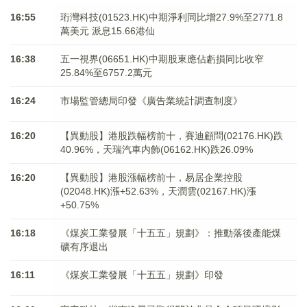
16:55
珩灣科技(01523.HK)中期淨利同比增27.9%至2771.8
萬美元 派息15.66港仙
16:38
五一視界(06651.HK)中期股東應佔虧損同比收窄
25.84%至6757.2萬元
16:24
市場監管總局印發《廣告業統計調查制度》
16:20
【異動股】港股跌幅榜前十，賽迪顧問(02176.HK)跌
40.96%，天瑞汽車内飾(06162.HK)跌26.09%
16:20
【異動股】港股漲幅榜前十，易居企業控股
(02048.HK)漲+52.63%，天潤雲(02167.HK)漲
+50.75%
16:18
《煤炭工業發展「十五五」規劃》：推動落後產能煤
礦有序退出
16:11
《煤炭工業發展「十五五」規劃》印發