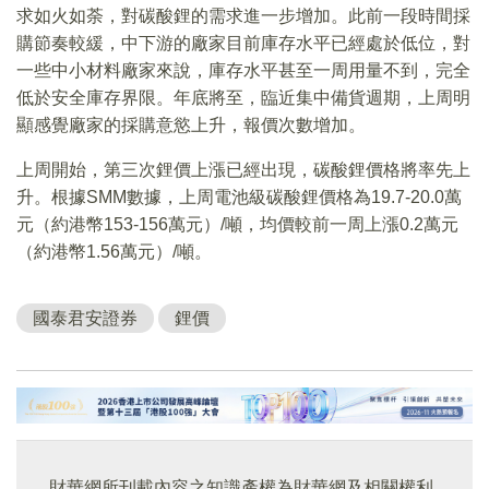
求如火如荼，對碳酸鋰的需求進一步增加。此前一段時間採
購節奏較緩，中下游的廠家目前庫存水平已經處於低位，對
一些中小材料廠家來說，庫存水平甚至一周用量不到，完全
低於安全庫存界限。年底將至，臨近集中備貨週期，上周明
顯感覺廠家的採購意慾上升，報價次數增加。
上周開始，第三次鋰價上漲已經出現，碳酸鋰價格將率先上
升。根據SMM數據，上周電池級碳酸鋰價格為19.7-20.0萬
元（約港幣153-156萬元）/噸，均價較前一周上漲0.2萬元
（約港幣1.56萬元）/噸。
國泰君安證券
鋰價
財華網所刊載內容之知識產權為財華網及相關權利