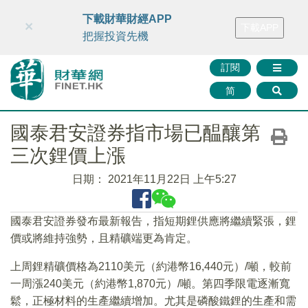
財華智庫網
FINTV
FINMETA
財華證券
媒體矩陣
下載財華財經APP
×
下載APP
智庫沙龍
聯絡我們
把握投資先機
訂閱
简
國泰君安證券指市場已醖釀第
三次鋰價上漲
日期：
2021年11月22日 上午5:27
國泰君安證券發布最新報告，指短期鋰供應將繼續緊張，鋰
價或將維持強勢，且精礦端更為肯定。
上周鋰精礦價格為2110美元（約港幣16,440元）/噸，較前
一周漲240美元（約港幣1,870元）/噸。第四季限電逐漸寬
鬆，正極材料的生產繼續增加。尤其是磷酸鐵鋰的生產和需