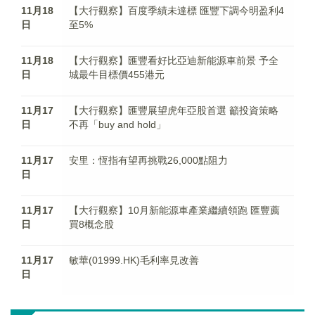
11月18
【大行觀察】百度季績未達標 匯豐下調今明盈利4
日
至5%
11月18
【大行觀察】匯豐看好比亞迪新能源車前景 予全
日
城最牛目標價455港元
11月17
【大行觀察】匯豐展望虎年亞股首選 籲投資策略
日
不再「buy and hold」
11月17
安里：恆指有望再挑戰26,000點阻力
日
11月17
【大行觀察】10月新能源車產業繼續領跑 匯豐薦
日
買8概念股
11月17
敏華(01999.HK)毛利率見改善
日