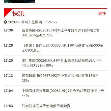
快訊
更多
2026年8月6日 星期四 17:24:55
17:36
百奧賽圖-B(02315.HK)料上半年歸母淨利潤同比增
391.87%至412.71%
17:28
【盈警】創想三維(03388.HK)料中期盈转亏約5300萬
至6300萬元
17:20
湯臣集團(00258.HK)料中期股東應佔除稅後綜合溢利
同比下跌85%至90%
17:13
禮邦醫藥-B(09637.HK)料中期虧損同比收窄15%至
25%
17:04
中國海外宏洋集團(00081.HK)7月合約銷售額按年上升
44%
16:53
和光智成完成天使輪數千萬融資