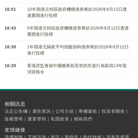
16:51
10年期港元特區政府機構債券將於2026年8月12日透
過重開進行投標
16:43
5年期港元特區政府機構債券將於2026年8月12日透過
重開進行投標
16:39
1年期港元隔夜平均指數掛鉤債券將於2026年8月12日
進行投標
16:28
香港證監會就中國糖果前高管的失當行為取得13年取
消資格令
相關訊息
法定公告欄
|
廣告查詢
|
公司介紹
|
專欄邀稿
|
投資者關係
|
版權聲明
|
重要聲明
|
私隱政策
|
聯絡我們
友情鏈接
清博智能
|
艾媒諮詢
|
和訊
|
新時空
|
時代財經
|
證券市場周