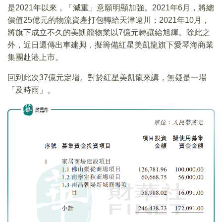
是2021年以來，「減重」意願明顯加強。2021年6月，將總
價值25億元的物流資產打包轉給天津遠川；2021年10月，
將旗下成立不久的美凱龍物業以7億元轉讓給旭輝。除此之
外，近日還傳出車建興，擬籌備紅星美凱龍旗下愛琴海商業
集團赴港上市。
回到此次37億元定增。對於紅星美凱龍來講，無疑是一場
「及時雨」。