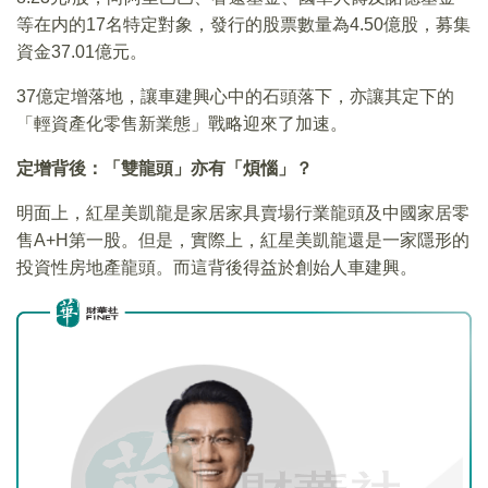
等在内的17名特定對象，發行的股票數量為4.50億股，募集
資金37.01億元。
37億定增落地，讓車建興心中的石頭落下，亦讓其定下的
「輕資產化零售新業態」戰略迎來了加速。
定增背後：「雙龍頭」亦有「煩惱」？
明面上，紅星美凱龍是家居家具賣場行業龍頭及中國家居零
售A+H第一股。但是，實際上，紅星美凱龍還是一家隱形的
投資性房地產龍頭。而這背後得益於創始人車建興。