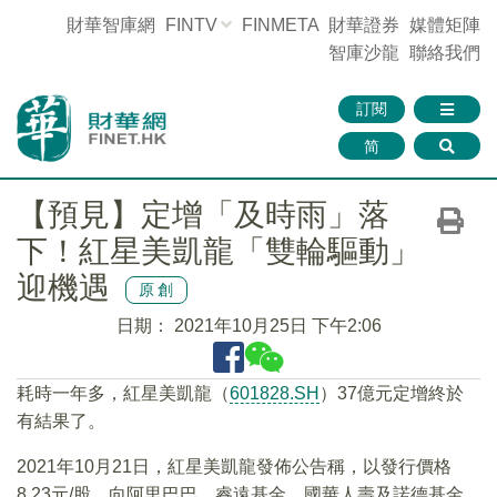
財華智庫網
FINTV
FINMETA
財華證券
媒體矩陣
智庫沙龍
聯絡我們
訂閱
简
【預見】定增「及時雨」落
下！紅星美凱龍「雙輪驅動」
迎機遇
原創
日期：
2021年10月25日 下午2:06
耗時一年多，紅星美凱龍（
601828.SH
）37億元定增終於
有結果了。
2021年10月21日，紅星美凱龍發佈公告稱，以發行價格
8.23元/股，向阿里巴巴、睿遠基金、國華人壽及諾德基金