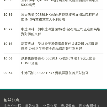
5000萬元
10:39
通天酒業(00389.HK)就配售協議接獲展開法院程序通
知 對現有業務無重大不利影響
10:27
中遠海科：與中遠海運國際(香港)有限公司正在開展增
資對價的支付
10:16
新萊應材：受益於半導體國產替代提速及國內晶圓廠
擴產 公司泛半導體全產品線新簽訂單向好
10:06
創勝集團醫藥-B(06628.HK)涨超6% 擬1.9億元出售
CDMO資產
09:54
中港石油(00632.HK)：鄭鎮昇辭任首席財務官
相關訊息
法定公告欄
|
廣告查詢
|
公司介紹
|
專欄邀稿
|
投資者關係
|