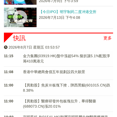
2026年7月9日 下午3:59
【今日IPO】明宇制药二度冲港交所
2026年7月13日 下午4:08
快訊
更多
2026年8月7日 星期五 03:53:57
11:15
金力集團(03919.HK)盤中漲超54% 擬折讓5.1%配股淨
籌410萬港元
11:08
香港中華總商會倡五年規劃設四大願景
11:00
【異動股】焦炭Ⅲ板塊下挫，陝西黑貓(601015.CN)跌
8.38%
11:00
【異動股】醫療研發外包板塊拉升，畢得醫藥
(688073.CN)漲20.01%
10:50
宜明昂科-B(01541.HK)附屬宜明凱爾生物醫藥獲增資