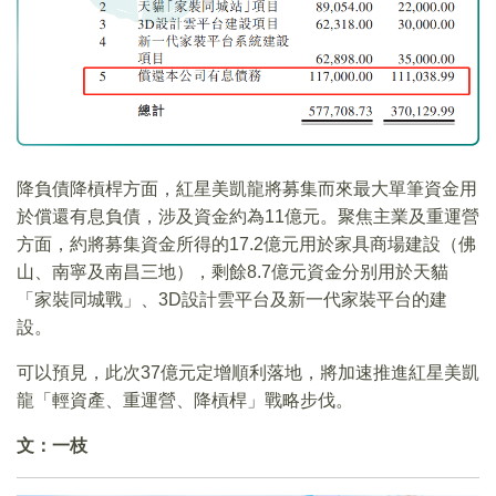
降負債降槓桿方面，紅星美凱龍將募集而來最大單筆資金用
於償還有息負債，涉及資金約為11億元。聚焦主業及重運營
方面，約將募集資金所得的17.2億元用於家具商場建設（佛
山、南寧及南昌三地），剩餘8.7億元資金分别用於天貓
「家裝同城戰」、3D設計雲平台及新一代家裝平台的建
設。
可以預見，此次37億元定增順利落地，將加速推進紅星美凱
龍「輕資產、重運營、降槓桿」戰略步伐。
文：一枝