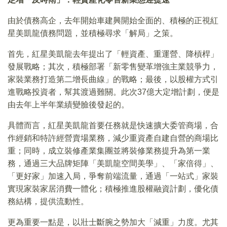
由於債務高企，去年開始車建興開始全面的、積極的正視紅
星美凱龍債務問題，並積極尋求「解局」之策。
首先，紅星美凱龍去年提出了「輕資產、重運營、降槓桿」
發展戰略；其次，積極部署「新零售變革增強主業競爭力，
家裝業務打造第二增長曲線」的戰略；最後，以股權方式引
進戰略投資者，幫其渡過難關。此次37億大定增計劃，便是
由去年上半年業績變臉後發起的。
具體而言，紅星美凱龍首要任務就是快速擴大委管商場，合
作經銷和特許經營賣場業務，減少重資產自建自營的商場比
重；同時，成立裝修產業集團並將裝修業務提升為第一業
務，通過三大品牌矩陣「美凱龍空間美學」、「家倍得」、
「更好家」加速入局，爭奪前端流量，通過「一站式」家裝
實現家裝家居消費一體化；積極推進股權融資計劃，優化債
務結構，提供流動性。
更為重要一點是，以壯士斷腕之勢加大「減重」力度。尤其