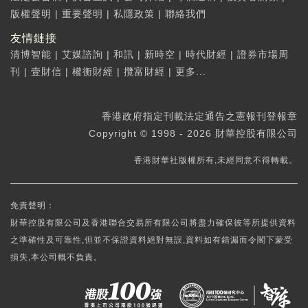
版權聲明
|
重要聲明
|
私隱政策
|
聯絡我們
友情鏈接
清博智能
|
艾媒諮詢
|
和訊
|
新時空
|
時代財經
|
證券市場周
刊
|
壹財信
|
權衡財經
|
攬富財經
|
更多...
香港政府指定刊載法定通告之憲報刊登報章
Copyright © 1998 - 2026 財華控股有限公司
香港財華社版權所有,未經同意不得轉載。
免責聲明：
財華控股有限公司及香港聯合交易所有限公司將盡力確保彼等所提供資料
之準確性及可靠性,但並不保證資料絕對無誤,資料如有錯漏而令閣下蒙受
損失,本公司概不負責。