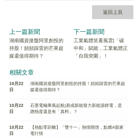
返回上頁
上一篇新聞
下一篇新聞
湖南國資接盤阿里創投的
工業氣體笑看風雲|「碳
持股！頻頻踩雷的芒果超
中和」賦能，工業氣體正
媒還值得期待？
「自我突圍」！
相關文章
10月22
湖南國資接盤阿里創投的持股！頻頻踩雷的芒果超
日
媒還值得期待？
10月22
石墨電極乘風起航|易成新能發力新能源鋰電，是
日
蹭熱度還是有「真料」？
10月22
【熱點零距離】「雙十一」熱情開啓，點燃A股家
日
電行情