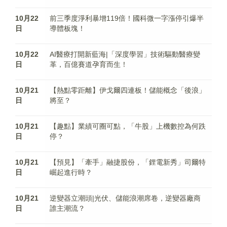
10月22
前三季度淨利暴增119倍！國科微一字漲停引爆半
日
導體板塊！
10月22
AI醫療打開新藍海|「深度學習」技術驅動醫療變
日
革，百億賽道孕育而生！
10月21
【熱點零距離】伊戈爾四連板！儲能概念「後浪」
日
將至？
10月21
【趣點】業績可圈可點，「牛股」上機數控為何跌
日
停？
10月21
【預見】「牽手」融捷股份，「鋰電新秀」司爾特
日
崛起進行時？
10月21
逆變器立潮頭|光伏、儲能浪潮席卷，逆變器廠商
日
誰主潮流？