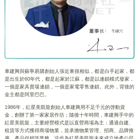
車建興與蘇寧易購創始人張近東很相似，都是白手起家，都
是出生於60年代，都是起家於江蘇，都是以連鎖模式發家，
一個是家具賣場連鎖，一個是家電零售連鎖。此外，背後的
金主都是阿里巴巴。
1986年，紅星美凱龍創始人車建興用不足千元的啓動資
金，創辦了第一家家居作坊；隨後十年時間，車建興手中的
紅星美凱龍，主要經營模式是以直營商場為主：通過自建、
租賃等方式獲得商場物業，並承擔物業管理、招商、品牌推
廣、產品促銷等業務。這也為紅星美凱龍未來成立地產公司