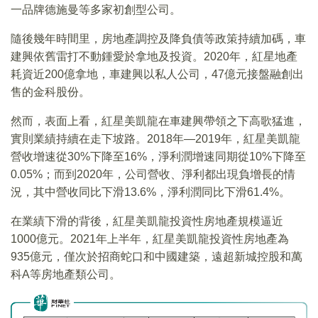
一品牌德施曼等多家初創型公司。
隨後幾年時間里，房地產調控及降負債等政策持續加碼，車
建興依舊雷打不動鍾愛於拿地及投資。2020年，紅星地產
耗資近200億拿地，車建興以私人公司，47億元接盤融創出
售的金科股份。
然而，表面上看，紅星美凱龍在車建興帶領之下高歌猛進，
實則業績持續在走下坡路。2018年—2019年，紅星美凱龍
營收增速從30%下降至16%，淨利潤增速同期從10%下降至
0.05%；而到2020年，公司營收、淨利都出現負增長的情
況，其中營收同比下滑13.6%，淨利潤同比下滑61.4%。
在業績下滑的背後，紅星美凱龍投資性房地產規模逼近
1000億元。2021年上半年，紅星美凱龍投資性房地產為
935億元，僅次於招商蛇口和中國建築，遠超新城控股和萬
科A等房地產類公司。