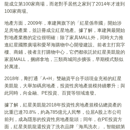
龍成立第100家商場，而老對手居然之家到了2014年才達到
100家商場。
地產方面，2009年，車建興旗下的「紅星係帝國」開始涉
足房地產業，並註冊成立紅星地產。據了解，車建興最開始
對地產業務的定位很明確：除了家具MALL外，同時大力推
進紅星國際廣場和愛琴海購物中心開發建設。前者主打寫字
樓、商鋪，後者主打購物中心，它們都依託於紅星美凱龍的
家居MALL，捆綁拿地，三類商城同步擴張，早期模式類似
於萬達。
2018年，剛打通「A+H」雙融資平台手頭現金充裕的紅星
美凱龍，大舉加碼房地產，投資性房地產規模持續攀升；與
此同時，向金融、PE投資、百貨等領域進發。
據了解，紅星美凱龍2018年投資性房地產規模佔總資產的
比重已達70.8%，約為785億元人民幣，位居A股上市公司
前列，成為隱形的投資性房地產龍頭；同年，在PE投資方
面，紅星美凱龍還投資了洗衣品牌「海馬洗衣」，智能鎖第