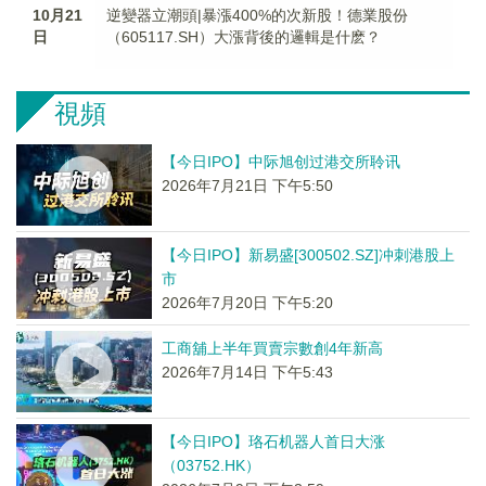
10月21
逆變器立潮頭|暴漲400%的次新股！德業股份
日
（605117.SH）大漲背後的邏輯是什麽？
視頻
【今日IPO】中际旭创过港交所聆讯
2026年7月21日 下午5:50
【今日IPO】新易盛[300502.SZ]冲刺港股上
市
2026年7月20日 下午5:20
工商舖上半年買賣宗數創4年新高
2026年7月14日 下午5:43
【今日IPO】珞石机器人首日大涨
（03752.HK）