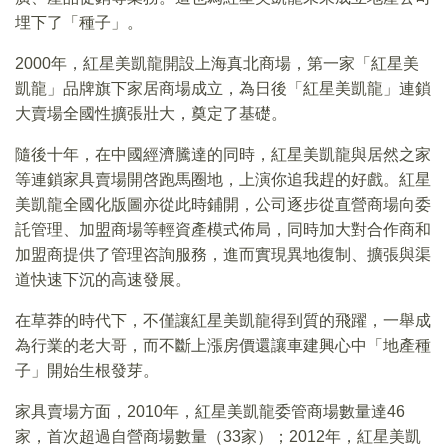
埋下了「種子」。
2000年，紅星美凱龍開設上海真北商場，第一家「紅星美
凱龍」品牌旗下家居商場成立，為日後「紅星美凱龍」連鎖
大賣場全國性擴張壯大，奠定了基礎。
隨後十年，在中國經濟騰達的同時，紅星美凱龍與居然之家
等連鎖家具賣場開啓跑馬圈地，上演你追我趕的好戲。紅星
美凱龍全國化版圖亦從此時鋪開，公司逐步從直營商場向委
託管理、加盟商場等輕資產模式佈局，同時加大對合作商和
加盟商提供了管理咨詢服務，進而實現異地復制、擴張與渠
道快速下沉的高速發展。
在草莽的時代下，不僅讓紅星美凱龍得到質的飛躍，一舉成
為行業的老大哥，而不斷上漲房價還讓車建興心中「地產種
子」開始生根發芽。
家具賣場方面，2010年，紅星美凱龍委管商場數量達46
家，首次超過自營商場數量（33家）；2012年，紅星美凱