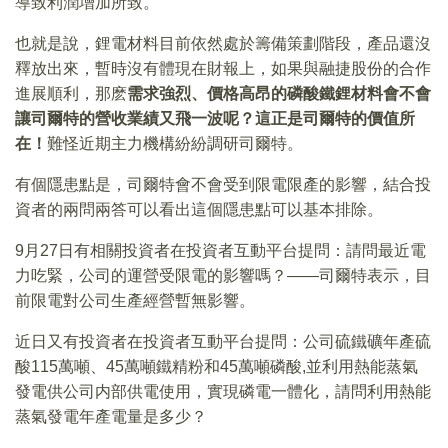
導致利潤增加所致。
也就是說，鋰電材料目前依然處於籌備策劃階段，產品還沒
釋放出來，暫時沒有體現在財報上，如果與融捷股份的合作
進展順利，那麽
需求強烈、價格高昂的磷酸鐵鋰材料會不會
讓司爾特的營收業績又飛一波呢？這正是司爾特的價值所
在！
難怪近期主力機構紛紛調研司爾特。
有個隱患點是，司爾特會不會受到限電限產的影響，結合投
資者的兩問兩答可以看出這個隱患點可以基本排除。
9月27日有相關投資者在投資者互動平台提問：請問最近電
力吃緊，公司的運營受限電的影響嗎？——司爾特表示，目
前限電對公司生產經營暫無影響。
近日又有投資者在投資者互動平台提問：公司硫鐵礦年產硫
酸115萬噸、45萬噸鐵精粉和45萬噸磷酸,並利用熱能蒸氣
發電供公司内部供電使用，實現磷電一體化，請問利用熱能
蒸氣發電年產電量是多少？