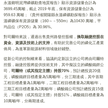
永溫鄉明泥灣磷礦勘查地質報告》顯示資源儲量合計為
3699.45萬噸，截止 2019 年底，保有資源儲量合計為
959.63 萬噸；《貴州省開陽縣永溫磷礦勘探報告》顯示永
溫磷礦保有資源儲量（160～－550m）為10430 萬噸，平
均品位（P2O5）為 30.96%。
對司爾特來說，通過出售貴州路發控股權，
換取融捷控股在
資金、資源及技術上的支持
，有助於完善公司的磷化工產業
佈局，為進軍新能源材料領域做好鋪墊。
從新公司的控制權來看，協議約定新設立的公司將由司爾特
控股，融捷控股將提供技術支持，其中擬設立的磷酸鐵鋰公
司，
司爾特（或其指定主體）持股
70%
，預計總投資20億
元，磷酸鐵鋰目標產量為5萬噸/年，分三期達成，其中首期
工程目標產量為1萬噸/年，二期工程目標產量為2萬噸/年，
三期工程目標產量為2萬噸/年；磷酸鐵公司預計總投資15億
元，司爾特（或其指定主體）持股51%，磷酸鐵目標產量為
10萬噸/年，分兩期達成。