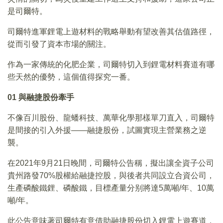
是司爾特。
司爾特進軍鋰電上遊材料的戰略舉動有望改善其估值路徑，
從而引發了資本市場的關注。
作為一家傳統的化肥企業，司爾特切入到鋰電材料賽道有哪
些天然的優勢，這個值得探究一番。
01
與融捷股份牽手
不像百川股份、龍蟠科技、萬華化學那樣單刀直入，司爾特
是間接的引入外援——融捷股份，試圖實現主營業務之逆
襲。
在2021年9月21日晚間，司爾特公告稱，擬出讓全資子公司
貴州路發70%股權給融捷控股，與後者共同設立合資公司，
生產磷酸鐵鋰、磷酸鐵，目標產量分别將達5萬噸/年、10萬
噸/年。
此公告意味著司爾特有意借助融捷股份切入鋰電上遊賽道，