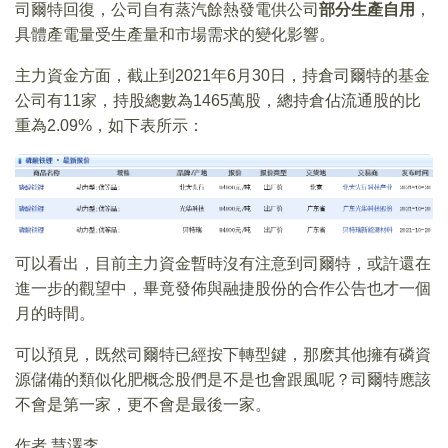
司爾特回復，公司自有蒸汽餘熱發電供公司
部分生產自用
，
具體產電量受生產量和市場需求的變化影響。
主力資金方面，截止到2021年6月30日，持倉司爾特的基金
公司有11家，持股總數為1465萬股，總持倉佔流通股的比
重為2.09%，如下表所示：
可以看出，目前主力資金暫時沒有注意到司爾特，或許還在
進一步的觀望中，畢竟發佈與融捷股份的合作公告也才一個
月的時間。
可以預見，既然司爾特已經按下轉型鍵，那麽其他擁有磷資
源儲備的類似化肥概念股們是不是也會跟風呢？司爾特應該
不會是第一家，更不會是最後一家。
作者 慧澤李