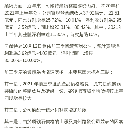
業績方面，近年來，司爾特業績整體趨勢向好。2020年和
2021年上半年公司分别實現營業總收入37.92億元、21.51
億元，同比分别增長25.72%、10.01%；淨利潤分别為2.95
億元、2.52億元，同比增23.81%、88.42%。其中，2021年
上半年其整體淨利率達11.80%，首次超過10%。
司爾特於10月12日發佈前三季業績預增公告，預計實現淨
利潤為3.62億元~4.02億元，淨利潤同比增長
80.00%~100.00%。
前三季度的業績為啥漲這麽多，主要原因大概有三點：
其一是，2021 年前三季度的產品價格增長，尤其是硫鐵礦
製硫酸的整體效益及磷酸一铵、磷復肥市場平均價格較上年
同期增長較大；
其二是，公司磷酸一铵外銷利潤增加所致；
其三是，由於磷礦石價格的上漲及貴州路發公司並表的因素