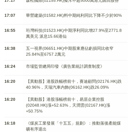
17:17
森松國際(02155.HK)擬斥不超5000萬港元購回股份
17:07
華營建築(01582.HK)料中期純利同比下降不少於90%
16:55
珩灣科技(01523.HK)中期淨利同比增27.9%至2771.8
萬美元 派息15.66港仙
16:38
五一視界(06651.HK)中期股東應佔虧損同比收窄
25.84%至6757.2萬元
16:24
市場監管總局印發《廣告業統計調查制度》
16:20
【異動股】港股跌幅榜前十，賽迪顧問(02176.HK)跌
40.96%，天瑞汽車内飾(06162.HK)跌26.09%
16:20
【異動股】港股漲幅榜前十，易居企業控股
(02048.HK)漲+52.63%，天潤雲(02167.HK)漲
+50.75%
16:18
《煤炭工業發展「十五五」規劃》：推動落後產能煤
礦有序退出