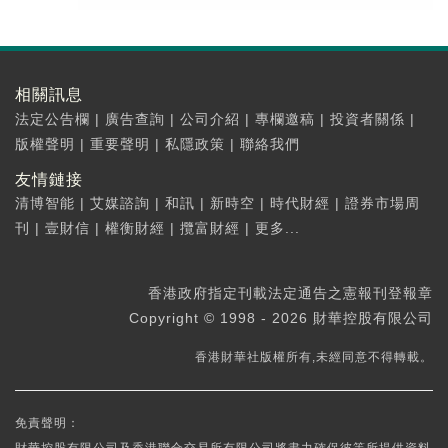
相關訊息
法定公告欄
|
廣告查詢
|
公司介紹
|
專欄邀稿
|
投資者關係
|
版權聲明
|
重要聲明
|
私隱政策
|
聯絡我們
友情鏈接
清博智能
|
艾媒諮詢
|
和訊
|
新時空
|
時代財經
|
證券市場周
刊
|
壹財信
|
權衡財經
|
攬富財經
|
更多...
香港政府指定刊載法定通告之憲報刊登報章
Copyright © 1998 - 2026 財華控股有限公司
香港財華社版權所有,未經同意不得轉載。
免責聲明：
財華控股有限公司及香港聯合交易所有限公司將盡力確保彼等所提供資料