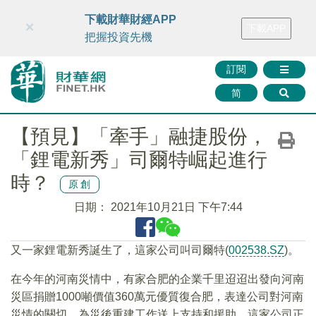
財華智庫網
FINTV
FINMETA
財華證券
媒體矩陣
下載財華財經APP
×
下載APP
智庫沙龍
聯絡我們
把握投資先機
訂閱
简
【預見】「牽手」融捷股份，
「鋰電新秀」司爾特崛起進行
時？
原創
日期：
2021年10月21日 下午7:44
又一家鋰電新秀誕生了，這家公司叫司爾特(
002538.SZ
)。
在今年的河南災情中，有家合肥的企業千里迢迢出發向河南
災區捐贈1000噸價值360萬元優質復合肥，表達公司對河南
災情的關切，為災後重建工作送上支持和援助，這家公司正