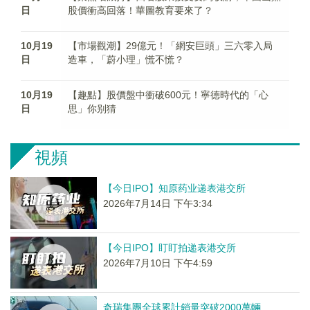
日
股價衝高回落！華圖教育要來了？
10月19
【市場觀潮】29億元！「網安巨頭」三六零入局
日
造車，「蔚小理」慌不慌？
10月19
【趣點】股價盤中衝破600元！寧德時代的「心
日
思」你别猜
視頻
【今日IPO】知原药业递表港交所
2026年7月14日 下午3:34
【今日IPO】盯盯拍递表港交所
2026年7月10日 下午4:59
奇瑞集團全球累計銷量突破2000萬輛