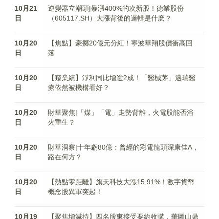
10月21
逆變器立潮頭|暴漲400%的次新股！德業股份
日
（605117.SH）大漲背後的邏輯是什麽？
10月20
【焦點】豪擲20億元分紅！寧波華翔股價衝高回
日
落
10月20
【窺業績】淨利同比增逾2成！「醫械茅」邁瑞醫
日
療依然被機構看好？
10月20
財華聚焦|「煤」「電」走勢背離，火電股能否浴
日
火重生？
10月20
財華洞察|十年虧80億：曾經的彩電龍頭深康佳A，
日
路在何方？
10月20
【熱點零距離】旗天科技大漲15.91%！數字貨幣
日
概念股異軍突起！
10月19
【聚焦增減持】四名股東接受要約收購，華圖山鼎