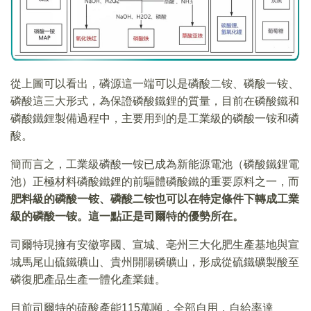
從上圖可以看出，磷源這一端可以是磷酸二铵、磷酸一铵、
磷酸這三大形式，為保證磷酸鐵鋰的質量，目前在磷酸鐵和
磷酸鐵鋰製備過程中，主要用到的是工業級的磷酸一铵和磷
酸。
簡而言之，工業級磷酸一铵已成為新能源電池（磷酸鐵鋰電
池）正極材料磷酸鐵鋰的前驅體磷酸鐵的重要原料之一，而
肥料級的磷酸一铵、磷酸二铵也可以在特定條件下轉成工業
級的磷酸一铵。這一點正是司爾特的優勢所在。
司爾特現擁有安徽寧國、宣城、亳州三大化肥生產基地與宣
城馬尾山硫鐵礦山、貴州開陽磷礦山，形成從硫鐵礦製酸至
磷復肥產品生產一體化產業鏈。
目前司爾特的硫酸產能115萬噸，全部自用，自給率達