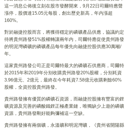
這一消息公佈後立刻在股市發酵開來，9月22日司爾特應聲
漲停，股價達15.05元每股，創出歷史新高，年内漲超
160%。
對於融捷控股而言，將獲得穩定的磷礦產品供應，協議約定
待將貴州路發51%股權轉讓兩年内，司爾特應促使貴州路發
的明泥灣磷礦的磷礦產品每年優先向融捷控股供應30萬噸/
年。
這家貴州路發公司正是司爾特最大的磷礦石供應商，司爾特
於2015年和2019年分别收購貴州路發20%股權，分别耗資
3.96億元、2億元，最終在今年耗資7.58億元收購剩餘60%
股權，全資控股貴州路發。
貴州路發擁有優質的磷礦石資源，而融捷控股擁有豐富的鋰
礦資源及完善的磷酸鐵鋰正極產業鏈，唯獨缺少上遊的磷礦
資源，貴州路發剛好能夠彌補這一空缺。
貴州路發擁有兩個礦，永溫礦和明泥灣礦，《貴州省開陽縣