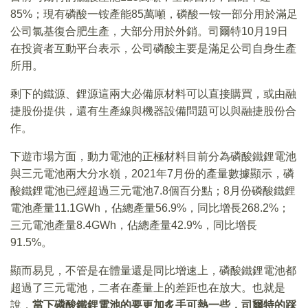
85%；現有磷酸一铵產能85萬噸，磷酸一铵一部分用於滿足
公司氯基復合肥生產，大部分用於外銷。司爾特10月19日
在投資者互動平台表示，公司磷酸主要是滿足公司自身生產
所用。
剩下的鐵源、鋰源這兩大必備原材料可以直接購買，或由融
捷股份提供，還有生產線與機器設備問題可以與融捷股份合
作。
下遊市場方面，動力電池的正極材料目前分為磷酸鐵鋰電池
與三元電池兩大分水嶺，2021年7月份的產量數據顯示，磷
酸鐵鋰電池已經超過三元電池7.8個百分點；8月份磷酸鐵鋰
電池產量11.1GWh，佔總產量56.9%，同比增長268.2%；
三元電池產量8.4GWh，佔總產量42.9%，同比增長
91.5%。
顯而易見，不管是在體量還是同比增速上，磷酸鐵鋰電池都
超過了三元電池，二者在產量上的差距也在放大。也就是
說，
當下磷酸鐵鋰電池的要更加炙手可熱一些，司爾特的踩