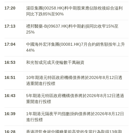
17:20
湯臣集團(00258.HK)料中期股東應佔除稅後綜合溢利
同比下跌85%至90%
17:13
禮邦醫藥-B(09637.HK)料中期虧損同比收窄15%至
25%
17:04
中國海外宏洋集團(00081.HK)7月合約銷售額按年上升
44%
16:53
和光智成完成天使輪數千萬融資
16:51
10年期港元特區政府機構債券將於2026年8月12日透
過重開進行投標
16:43
5年期港元特區政府機構債券將於2026年8月12日透過
重開進行投標
16:39
1年期港元隔夜平均指數掛鉤債券將於2026年8月12日
進行投標
16:28
香港證監會就中國糖果前高管的失當行為取得13年取