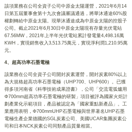
該項業務在公司全資子公司中原金太陽運營，2021年6月14
日第五屆董事會第十九次會議審議通過，將華沐通途60%股
權劃轉給中原金太陽。現華沐通途成為中原金太陽的控股子
公司。截止2021年6月30日中原金太陽現有存量光伏電站
67.56MW，2021年上半年光伏電站累計發電量4,498.16萬
KWH，實現銷售收入3,513.75萬元，實現淨利潤1,210.95萬
元。
4
、超高功率石墨電極
該業務在公司全資子公司開封炭素運營，開封炭素80%以上
為大規格超高功率石墨電極（UHP700、UHP600）。已獲
得多項河南省《科學技術成果證書》，公司「交流電弧爐用
Φ700mm超高功率石墨電極的研製」項目被評為國家火炬計
劃產業化示範項目，產品被認定為「國家重點新產品」。工
業應用表明，Φ700mmUHP石墨電極與世界著名UHP石墨
電極生產企業德國的SGL炭素公司、美國UCAR集團炭素公
司和日本NCK炭素公司同類產品質量相當。