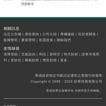
消資格令
相關訊息
法定公告欄
|
廣告查詢
|
公司介紹
|
專欄邀稿
|
投資者關係
|
版權聲明
|
重要聲明
|
私隱政策
|
聯絡我們
友情鏈接
清博智能
|
艾媒諮詢
|
和訊
|
新時空
|
時代財經
|
證券市場周
刊
|
壹財信
|
權衡財經
|
攬富財經
|
更多...
香港政府指定刊載法定通告之憲報刊登報章
Copyright © 1998 - 2026 財華控股有限公司
香港財華社版權所有,未經同意不得轉載。