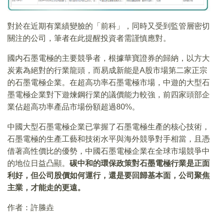
對於在近期有業績變臉的「前科」，同時又受到監管層密切
關注的公司，筆者在此提醒投資者需謹慎應對。
國内石墨電極的主要競爭者，根據華寶證券的歸納，以方大
炭素為絕對的行業龍頭，而易成新能是A股市場第二家正宗
的石墨電極企業。在超高功率石墨電極市場，中遊的大型石
墨電極企業對下遊煉鋼行業的議價能力較強，前四家頭部企
業佔超高功率產品市場份額超過80%。
中國大型石墨電極企業已掌握了石墨電極生產的核心技術，
石墨電極的生產工藝和技術水平與海外競爭對手相當，且憑
借著高性價比的優勢，中國石墨電極企業在全球市場競爭中
的地位日益凸顯。
碳中和的環保政策對石墨電極行業是正面
利好，但公司股價如何運行，還是要回歸基本面，公司聚焦
主業，才能走的更遠。
作者：許螣垚