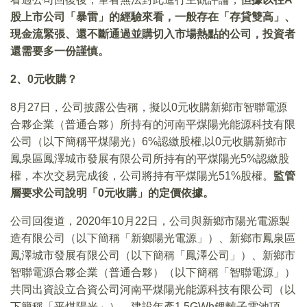
股上市公司「暴雷」的經驗來看，一般存在「存貸雙高」、
現金流緊張、還不斷通過並購切入市場熱點的公司，投資者
還需要多一份謹慎。
2
、0元收購？
8月27日，公司披露公告稱，擬以0元收購新鄉市智聯電源
合夥企業（普通合夥）所持有的河南平煤陽光能源科技有限
公司（以下簡稱平煤陽光）6%認繳股權,以0元收購新鄉市
鳳泉區鳳澤城市發展有限公司所持有的平煤陽光5%認繳股
權，本次交易完成後，公司將持有平煤陽光51%股權。
監管
層要求公司說明「0元收購」的定價依據。
公司回復道，2020年10月22日，公司與新鄉市陽光電源製
造有限公司（以下簡稱「新鄉陽光電源」）、新鄉市鳳泉區
鳳澤城市發展有限公司（以下簡稱「鳳澤公司」）、新鄉市
智聯電源合夥企業（普通合夥）（以下簡稱「智聯電源」）
共同出資設立合資公司河南平煤陽光能源科技有限公司（以
下簡稱「平煤陽光」），建設年產1.5GWh鋰離子電池項