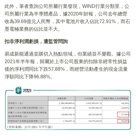
此外，筆者查詢公司所屬行業發現，WIND行業分類里，公
司所屬行業為半導體產品，據2020年財報，公司去年總營
收為39.69億元人民幣，其中電池片收入佔比72.91%，而石
墨電極業務的佔比並不大。
扣非淨利潤虧損，遭監管問詢
易成新能通過並購切入熱點領域，但業績並不樂觀。據公司
2021年半年報，歸屬於上市公司股東的扣除非經常性損益
後的淨利潤同比下跌57.88%，而經營活動產生的現金流量
淨額同比下降96.88%。