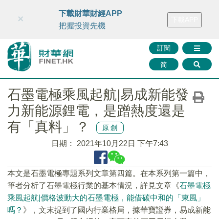
財華智庫網
FINTV
FINMETA
財華證券
媒體矩陣
下載財華財經APP
×
下載APP
智庫沙龍
聯絡我們
把握投資先機
訂閱
简
石墨電極乘風起航|易成新能發
力新能源鋰電，是蹭熱度還是
有「真料」？
原創
日期：
2021年10月22日 下午7:43
本文是石墨電極專題系列文章第四篇。在本系列第一篇中，
筆者分析了石墨電極行業的基本情況，詳見文章《
石墨電極
乘風起航|價格波動大的石墨電極，能借碳中和的「東風」
嗎？
》，文末提到了國内行業格局，據華寶證券，易成新能