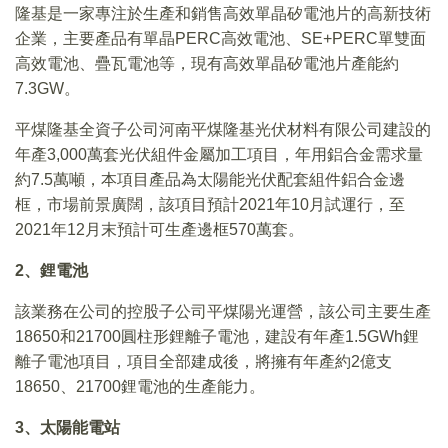
隆基是一家專注於生產和銷售高效單晶矽電池片的高新技術
企業，主要產品有單晶PERC高效電池、SE+PERC單雙面
高效電池、疊瓦電池等，現有高效單晶矽電池片產能約
7.3GW。
平煤隆基全資子公司河南平煤隆基光伏材料有限公司建設的
年產3,000萬套光伏組件金屬加工項目，年用鋁合金需求量
約7.5萬噸，本項目產品為太陽能光伏配套組件鋁合金邊
框，市場前景廣闊，該項目預計2021年10月試運行，至
2021年12月末預計可生產邊框570萬套。
2
、鋰電池
該業務在公司的控股子公司平煤陽光運營，該公司主要生產
18650和21700圓柱形鋰離子電池，建設有年產1.5GWh鋰
離子電池項目，項目全部建成後，將擁有年產約2億支
18650、21700鋰電池的生產能力。
3
、太陽能電站