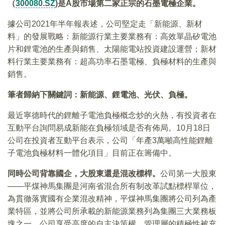
（
300080.SZ
)是A股市場第二家正宗的石墨電極企業
。
據公司2021年半年報表述，公司堅定走「新能源、新材
料」的發展戰略：新能源行業主要業務有：高效單晶矽電池
片和鋰電池的生產與銷售、太陽能電站投資建設運營；新材
料行業主要業務有：超高功率石墨電極、負極材料的生產與
銷售。
筆者歸納下關鍵詞：新能源、鋰電池、光伏、負極。
最近寧德時代的鋰離子電池負極概念炒的火熱，有投資者在
互動平台詢問易成新能在負極領域是否有佈局。10月18日
公司在投資者互動平台表示，公司「年產3萬噸高性能鋰離
子電池負極材料一體化項目」目前正在籌備中。
同時公司背靠國企，大股東還是混改標桿。
公司第一大股東
——平煤神馬集團是河南省混合所有制改革試點標桿單位，
為貫徹落實國有企業混改精神，平煤神馬集團將公司列為產
業特區，並將公司所承載的新能源業務列為集團三大業務板
塊之一。公司享受高度的自主決策權，管理層的積極性被充