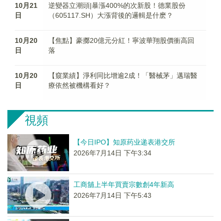
10月21
逆變器立潮頭|暴漲400%的次新股！德業股份
日
（605117.SH）大漲背後的邏輯是什麽？
10月20
【焦點】豪擲20億元分紅！寧波華翔股價衝高回
日
落
10月20
【窺業績】淨利同比增逾2成！「醫械茅」邁瑞醫
日
療依然被機構看好？
視頻
【今日IPO】知原药业递表港交所
2026年7月14日 下午3:34
工商舖上半年買賣宗數創4年新高
2026年7月14日 下午5:43