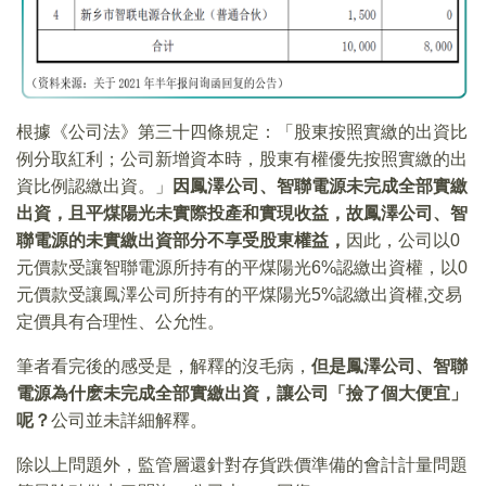
根據《公司法》第三十四條規定：「股東按照實繳的出資比
例分取紅利；公司新增資本時，股東有權優先按照實繳的出
資比例認繳出資。」
因鳳澤公司、智聯電源未完成全部實繳
出資，且平煤陽光未實際投產和實現收益，故鳳澤公司、智
聯電源的未實繳出資部分不享受股東權益，
因此，公司以0
元價款受讓智聯電源所持有的平煤陽光6%認繳出資權，以0
元價款受讓鳳澤公司所持有的平煤陽光5%認繳出資權,交易
定價具有合理性、公允性。
筆者看完後的感受是，解釋的沒毛病，
但是鳳澤公司、智聯
電源為什麽未完成全部實繳出資，讓公司「撿了個大便宜」
呢？
公司並未詳細解釋。
除以上問題外，監管層還針對存貨跌價準備的會計計量問題