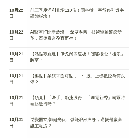
10月22
前三季度淨利暴增119倍！國科微一字漲停引爆半
日
導體板塊！
10月22
AI醫療打開新藍海|「深度學習」技術驅動醫療變
日
革，百億賽道孕育而生！
10月21
【熱點零距離】伊戈爾四連板！儲能概念「後浪」
日
將至？
10月21
【趣點】業績可圈可點，「牛股」上機數控為何跌
日
停？
10月21
【預見】「牽手」融捷股份，「鋰電新秀」司爾特
日
崛起進行時？
10月21
逆變器立潮頭|光伏、儲能浪潮席卷，逆變器廠商
日
誰主潮流？