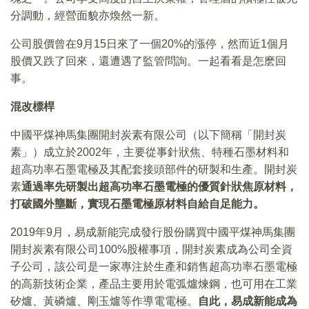
分調動，經營面貌亦煥然一新。
公司股價曾在9月15日來了一個20%的漲停，然而近1個月
股價又跌了回來，還遭遇了監管問詢。一起看看是怎麽回
事。
混改標桿
中國平煤神馬集團開封炭素有限公司（以下簡稱「開封炭
素」）成立於2002年，主要從事針狀焦、特種石墨材料和
超高功率石墨電極及其配套接頭部件的研製和生產。開封炭
素
通過率先研製出超高功率石墨電極的優質針狀焦原材料，
打破國外壟斷，實現石墨電極原材料自給自足能力。
2019年9月，易成新能完成發行股份購買中國平煤神馬集團
開封炭素有限公司100%股權事項，開封炭素成為公司全資
子公司，該公司是一家專注於生產和銷售超高功率石墨電極
的高新技術企業，產品主要用於電弧爐煉鋼，也可用在工業
矽爐、黃磷爐、剛玉爐等作導電電極。
自此，易成新能成為