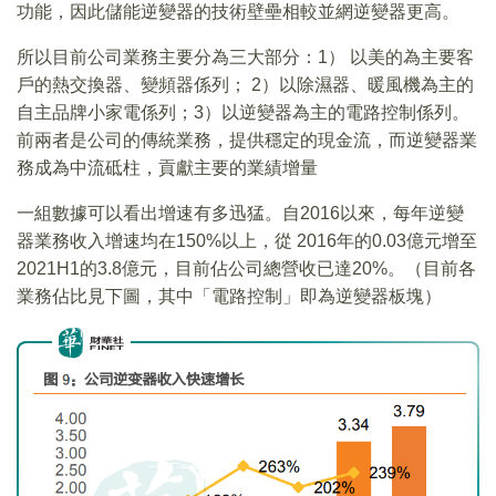
功能，因此儲能逆變器的技術壁壘相較並網逆變器更高。
所以目前公司業務主要分為三大部分：1） 以美的為主要客
戶的熱交換器、變頻器係列； 2）以除濕器、暖風機為主的
自主品牌小家電係列；3）以逆變器為主的電路控制係列。
前兩者是公司的傳統業務，提供穩定的現金流，而逆變器業
務成為中流砥柱，貢獻主要的業績增量
一組數據可以看出增速有多迅猛。自2016以來，每年逆變
器業務收入增速均在150%以上，從 2016年的0.03億元增至
2021H1的3.8億元，目前佔公司總營收已達20%。（目前各
業務佔比見下圖，其中「電路控制」即為逆變器板塊）