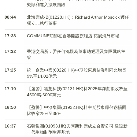
究順利進入擴展階段
08:44
北海康成-B(01228.HK)：Richard Arthur Moscicki獲任
獨立非執行董事
17:38
COMMUNE幻師在香港開設旗艦店 拓展海外市場
17:32
香港交易所：委任何洸毅為董事總經理及集團戰略主
管
17:25
統一企業中國(00220.HK)中期股東應佔溢利同比增長
9%至14.02億元
17:10
【盈警】雲想科技(02131.HK)料2025年淨虧損收窄至
4500萬-6000萬元
16:50
【盈警】中漆集團(01932.HK)料中期股東應佔虧損同
比收窄28%至35%
16:37
石藥集團(01093.HK)與阿斯利康成立合資公司 建設新
一代生物制劑生產基地