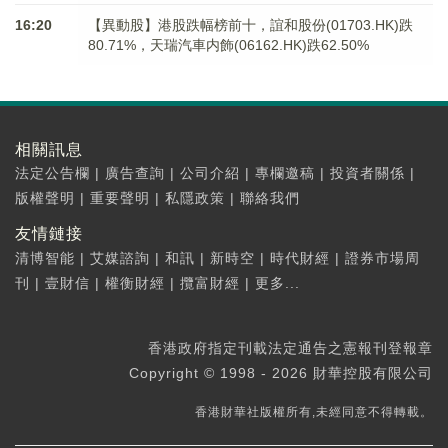
16:20
【異動股】港股跌幅榜前十，誼和股份(01703.HK)跌
80.71%，天瑞汽車内飾(06162.HK)跌62.50%
相關訊息
法定公告欄
|
廣告查詢
|
公司介紹
|
專欄邀稿
|
投資者關係
|
版權聲明
|
重要聲明
|
私隱政策
|
聯絡我們
友情鏈接
清博智能
|
艾媒諮詢
|
和訊
|
新時空
|
時代財經
|
證券市場周
刊
|
壹財信
|
權衡財經
|
攬富財經
|
更多...
香港政府指定刊載法定通告之憲報刊登報章
Copyright © 1998 - 2026 財華控股有限公司
香港財華社版權所有,未經同意不得轉載。