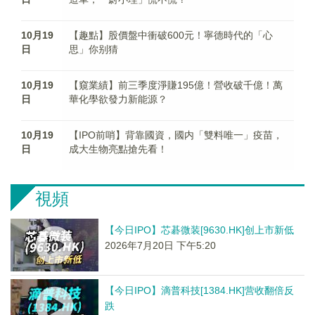
10月19
【趣點】股價盤中衝破600元！寧德時代的「心
日
思」你别猜
10月19
【窺業績】前三季度淨賺195億！營收破千億！萬
日
華化學欲發力新能源？
10月19
【IPO前哨】背靠國資，國内「雙料唯一」疫苗，
日
成大生物亮點搶先看！
視頻
【今日IPO】芯碁微装[9630.HK]创上市新低
2026年7月20日 下午5:20
【今日IPO】滴普科技[1384.HK]营收翻倍反
跌