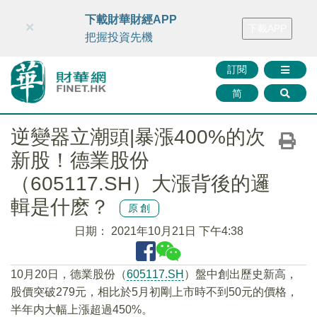
財華智庫網
FINTV
FINMETA
財華證券
媒體矩陣
下載財華財經APP
×
下載APP
智庫沙龍
聯絡我們
把握投資先機
訂閱
简
逆變器立潮頭|暴漲400%的次
新股！德業股份
（605117.SH）大漲背後的邏
輯是什麽？
原創
日期：
2021年10月21日 下午4:38
10月20日，德業股份（
605117.SH
）盤中創出歷史新高，
股價突破279元，相比於5月初剛上市時不到50元的價格，
半年内大幅上漲超過450%。