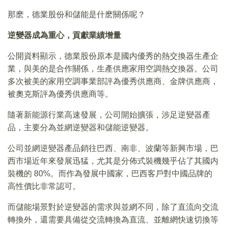
那麽，德業股份和儲能是什麽關係呢？
逆變器成為重心，貢獻業績增量
公開資料顯示，德業股份原本是國内優秀的熱交換器生產企
業，與美的是合作關係，生產供應家用空調熱交換器。公司
多次被美的家用空調事業部評為優秀供應商、金牌供應商，
被奧克斯評為優秀供應商等。
隨著新能源行業高速發展，公司開始擴張，涉足逆變器產
品，主要分為並網逆變器和儲能逆變器。
公司並網逆變器產品銷往巴西、南非、波蘭等新興市場，巴
西市場近年來發展迅猛，尤其是分佈式裝機幾乎佔了其國内
裝機的 80%。而作為發展中國家，巴西客戶對中國品牌的
高性價比非常認可。
而儲能場景對於逆變器的需求與並網不同，除了直流向交流
轉換外，還需要具備從交流轉換為直流、並離網快速切換等