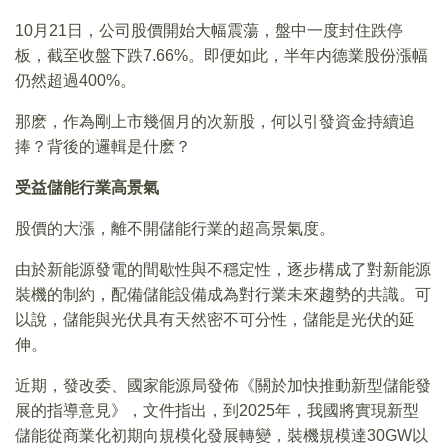
10月21日，公司股價開始大幅震蕩，盤中一度封住跌停
板，截至收盤下跌7.66%。即便如此，半年内德業股份漲幅
仍然超過400%。
那麽，作為剛上市幾個月的次新股，何以引發資金持續追
捧？背後的邏輯是什麽？
受益儲能行業高景氣
股價的大漲，離不開儲能行業的超高景氣度。
由於新能源發電的間歇性與不穩定性，逐步構成了對新能源
裝機的制約，配備儲能設備成為對行業未來趨勢的共識。可
以說，儲能與光伏具有天然密不可分性，儲能是光伏的延
伸。
近期，發改委、國家能源局發佈《關於加快推動新型儲能發
展的指導意見》，文件指出，到2025年，我國將實現新型
儲能從商業化初期向規模化發展轉變，裝機規模達30GW以