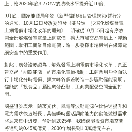
上，較2020年底3.27GW的裝機水平提升近10倍。
9月底，國家能源局印發《新型儲能項目管理規範(暫行)》
的通知。10月12日發改委印發《關於進一步深化燃煤發電
上網電價市場化改革的通知》，明確從10月15日起有序放
開全部燃煤發電電量上網電價，擴大市場交易電價上下浮動
範圍，取消工商業目錄電價，進一步發揮市場機制在保障電
網安全中的重要作用。
對此，廣發證券認為，燃煤發電上網電價市場化改革，真正
建立起「能跌能漲」的市場化電價機制；工商業用戶全面執
行市場化分時電價、擴大峰谷價差將進一步驅動儲能發展，
儲能的「投資品」屬性愈發凸顯，工商業配儲空間全面打
開。
國盛證券表示，隨著光伏、風電等波動電源佔比快速提升和
電力需求快速增長，具備瞬時靈活調節能力的儲能裝機需求
將迎來集中爆發。預計到2025年，我國儲能投資市場空間
將達到約0.45萬億元，2030年增長到1.3萬億元左右。