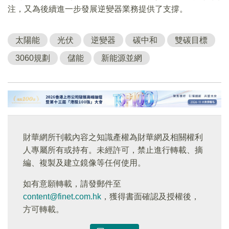
注，又為後續進一步發展逆變器業務提供了支撐。
太陽能
光伏
逆變器
碳中和
雙碳目標
3060規劃
儲能
新能源並網
財華網所刊載內容之知識產權為財華網及相關權利
人專屬所有或持有。未經許可，禁止進行轉載、摘
編、複製及建立鏡像等任何使用。
如有意願轉載，請發郵件至
content@finet.com.hk
，獲得書面確認及授權後，
方可轉載。