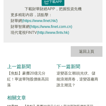
下載APP
下載財華財經APP，把握投資先機
更多精彩内容，請點擊：
財華網
(https://www.finet.hk/)
財華智庫網
(https://www.finet.com.cn)
現代電視FINTV
(http://www.fintv.hk)
返回上頁
上一篇新聞
下一篇新聞
【焦點】豪擲20億元分
逆變器立潮頭|光伏、儲
紅！寧波華翔股價衝高回
能浪潮席卷，逆變器廠商
落
誰主潮流？
相關文章