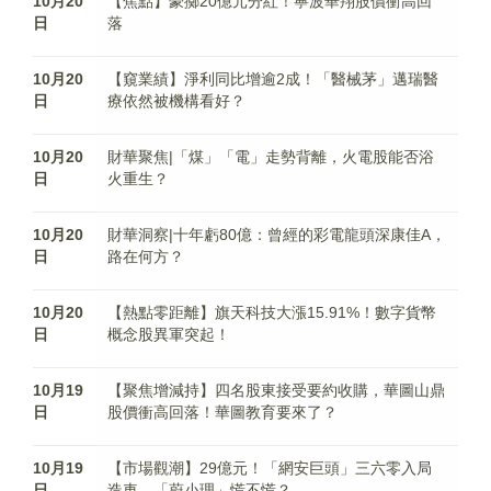
10月20
【焦點】豪擲20億元分紅！寧波華翔股價衝高回
日
落
10月20
【窺業績】淨利同比增逾2成！「醫械茅」邁瑞醫
日
療依然被機構看好？
10月20
財華聚焦|「煤」「電」走勢背離，火電股能否浴
日
火重生？
10月20
財華洞察|十年虧80億：曾經的彩電龍頭深康佳A，
日
路在何方？
10月20
【熱點零距離】旗天科技大漲15.91%！數字貨幣
日
概念股異軍突起！
10月19
【聚焦增減持】四名股東接受要約收購，華圖山鼎
日
股價衝高回落！華圖教育要來了？
10月19
【市場觀潮】29億元！「網安巨頭」三六零入局
日
造車，「蔚小理」慌不慌？